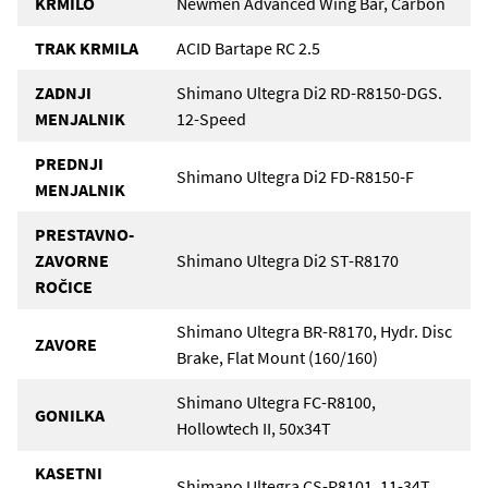
KRMILO
Newmen Advanced Wing Bar, Carbon
TRAK KRMILA
ACID Bartape RC 2.5
ZADNJI
Shimano Ultegra Di2 RD-R8150-DGS.
MENJALNIK
12-Speed
PREDNJI
Shimano Ultegra Di2 FD-R8150-F
MENJALNIK
PRESTAVNO-
ZAVORNE
Shimano Ultegra Di2 ST-R8170
ROČICE
Shimano Ultegra BR-R8170, Hydr. Disc
ZAVORE
Brake, Flat Mount (160/160)
Shimano Ultegra FC-R8100,
GONILKA
Hollowtech II, 50x34T
KASETNI
Shimano Ultegra CS-R8101, 11-34T