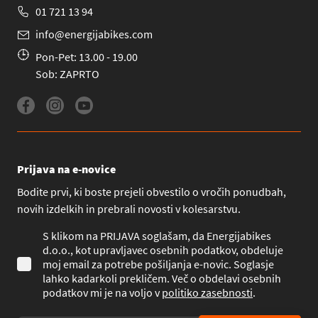
01 721 13 94
info@energijabikes.com
Pon-Pet: 13.00 - 19.00
Sob: ZAPRTO
Prijava na e-novice
Bodite prvi, ki boste prejeli obvestilo o vročih ponudbah,
novih izdelkih in prebrali novosti v kolesarstvu.
S klikom na PRIJAVA soglašam, da Energijabikes
d.o.o., kot upravljavec osebnih podatkov, obdeluje
moj email za potrebe pošiljanja e-novic. Soglasje
lahko kadarkoli prekličem. Več o obdelavi osebnih
podatkov mi je na voljo v
politiko zasebnosti
.