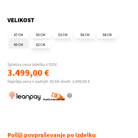
VELIKOST
47 CM
50 CM
53 CM
56 CM
58 CM
60 CM
62 CM
Spletna cena izdelka z DDV:
3.499,00 €
Najnižja cena v zadnjih 30-tih dneh: 3.499,00 €
Pošlji povpraševanje po izdelku