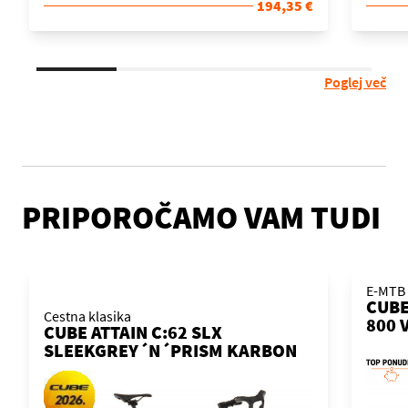
194,35 €
Poglej več
PRIPOROČAMO VAM TUDI
E-MTB 
CUBE
Cestna klasika
800 
CUBE ATTAIN C:62 SLX
KOL
SLEEKGREY´N´PRISM KARBON
2026 KOLO