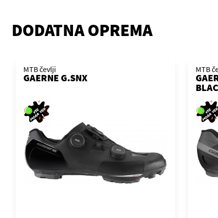
DODATNA OPREMA
MTB čevlji
MTB če
GAERNE G.SNX
GAER
BLAC