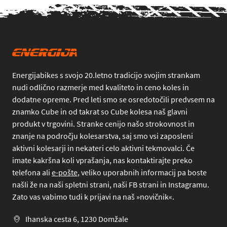
Energijabikes s svojo 20.letno tradicijo svojim strankam
nudi odlično razmerje med kvaliteto in ceno koles in
dodatne opreme. Pred leti smo se osredotočili predvsem na
znamko Cube in od takrat so Cube kolesa naš glavni
produkt v trgovini. Stranke cenijo našo strokovnost in
znanje na področju kolesarstva, saj smo vsi zaposleni
aktivni kolesarji in nekateri celo aktivni tekmovalci. Če
imate kakršna koli vprašanja, nas kontaktirajte preko
telefona
ali
e-pošte
, veliko uporabnih informacij pa boste
našli že na naši spletni strani, naši FB strani in Instagramu.
Zato vas vabimo tudi k prijavi na naš »novičnik«.
Ihanska cesta 6, 1230 Domžale