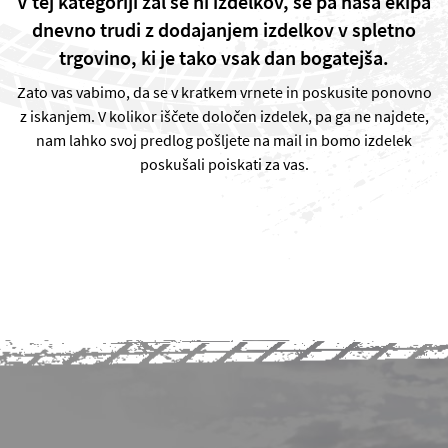
V tej kategoriji žal še ni izdelkov, se pa naša ekipa
dnevno trudi z dodajanjem izdelkov v spletno
trgovino, ki je tako vsak dan bogatejša.
Zato vas vabimo, da se v kratkem vrnete in poskusite ponovno
z iskanjem. V kolikor iščete določen izdelek, pa ga ne najdete,
nam lahko svoj predlog pošljete na mail in bomo izdelek
poskušali poiskati za vas.