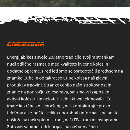
Energijabikes s svojo 20.letno tradicijo svojim strankam
nudi odlično razmerje med kvaliteto in ceno koles in
dodatne opreme. Pred leti smo se osredotočili predvsem na
znamko Cube in od takrat so Cube kolesa naš glavni
produkt v trgovini. Stranke cenijo našo strokovnost in
znanje na področju kolesarstva, saj smo vsi zaposleni
aktivni kolesarji in nekateri celo aktivni tekmovalci. Če
imate kakršna koli vprašanja, nas kontaktirajte preko
telefona
ali
e-pošte
, veliko uporabnih informacij pa boste
našli že na naši spletni strani, naši FB strani in Instagramu.
Zato vas vabimo tudi k prijavi na naš »novičnik«.