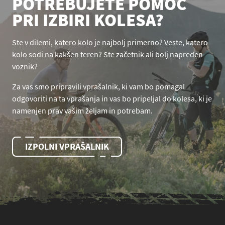
POTREBUJETE POMOČ
PRI IZBIRI KOLESA?
Ste v dilemi, katero kolo je najbolj primerno? Veste, katero
kolo sodi na kakšen teren? Ste začetnik ali bolj napreden
voznik?
Za vas smo pripravili vprašalnik, ki vam bo pomagal
odgovoriti na ta vprašanja in vas bo pripeljal do kolesa, ki je
namenjen prav vašim željam in potrebam.
IZPOLNI VPRAŠALNIK