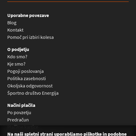
Uporabne povezave
Blog
Kontakt
Pomoč pri izbiri kolesa
O podjetju
Kdo smo?
Kje smo?
Pogoji poslovanja
Politika zasebnosti
Okoljska odgovornost
Športno društvo Energija
Načini plačila
Po povzetju
Predračun
Plačilne kartice
Na naši spletni strani uporabljamo piškotke in podobne
Plačilo na obroke Leanpay