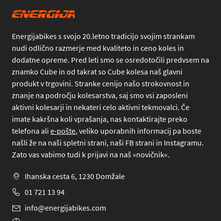
Energijabikes s svojo 20.letno tradicijo svojim strankam
nudi odlično razmerje med kvaliteto in ceno koles in
dodatne opreme. Pred leti smo se osredotočili predvsem na
znamko Cube in od takrat so Cube kolesa naš glavni
produkt v trgovini. Stranke cenijo našo strokovnost in
znanje na področju kolesarstva, saj smo vsi zaposleni
aktivni kolesarji in nekateri celo aktivni tekmovalci. Če
imate kakršna koli vprašanja, nas kontaktirajte preko
telefona
ali
e-pošte
, veliko uporabnih informacij pa boste
našli že na naši spletni strani, naši FB strani in Instagramu.
Zato vas vabimo tudi k prijavi na naš »novičnik«.
Ihanska cesta 6, 1230 Domžale
01 721 13 94
info@energijabikes.com