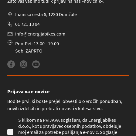
Zato vas vabimo tudi k prijavi na naš »novičnik«.
Ihanska cesta 6, 1230 Domžale
01 721 13 94
info@energijabikes.com
Pon-Pet: 13.00 - 19.00
Sob: ZAPRTO
Prijava na e-novice
Bodite prvi, ki boste prejeli obvestilo o vročih ponudbah,
novih izdelkih in prebrali novosti v kolesarstvu.
S klikom na PRIJAVA soglašam, da Energijabikes
d.o.o., kot upravljavec osebnih podatkov, obdeluje
moj email za potrebe pošiljanja e-novic. Soglasje