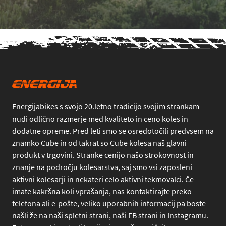
Energijabikes s svojo 20.letno tradicijo svojim strankam
nudi odlično razmerje med kvaliteto in ceno koles in
dodatne opreme. Pred leti smo se osredotočili predvsem na
znamko Cube in od takrat so Cube kolesa naš glavni
produkt v trgovini. Stranke cenijo našo strokovnost in
znanje na področju kolesarstva, saj smo vsi zaposleni
aktivni kolesarji in nekateri celo aktivni tekmovalci. Če
imate kakršna koli vprašanja, nas kontaktirajte preko
telefona
ali
e-pošte
, veliko uporabnih informacij pa boste
našli že na naši spletni strani, naši FB strani in Instagramu.