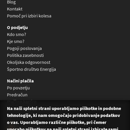
Blog
Kontakt
Pomoč pri izbiri kolesa
O podjetju
Kdo smo?
Kje smo?
Pogoji poslovanja
Politika zasebnosti
Okoljska odgovornost
Športno društvo Energija
Načini plačila
Po povzetju
Predračun
Plačilne kartice
Na naši spletni strani uporabljamo piškotke in podobne
Plačilo na obroke Leanpay
tehnologije, ki nam omogočajo pridobivanje podatkov
Plačilo na obroke s karticami
o vas. Uporabljamo različne piškotke, pri čemer
uporabo piškotkov na naši spletni strani izbirate sami.