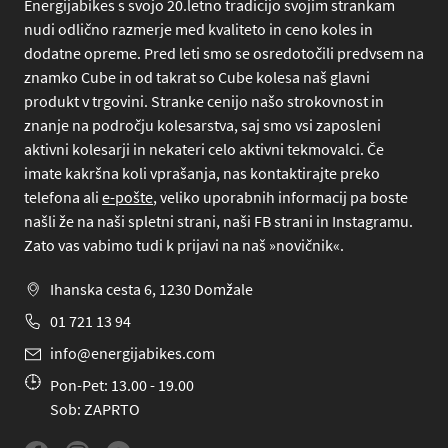
Energijabikes s svojo 20.letno tradicijo svojim strankam
nudi odlično razmerje med kvaliteto in ceno koles in
dodatne opreme. Pred leti smo se osredotočili predvsem na
znamko Cube in od takrat so Cube kolesa naš glavni
produkt v trgovini. Stranke cenijo našo strokovnost in
znanje na področju kolesarstva, saj smo vsi zaposleni
aktivni kolesarji in nekateri celo aktivni tekmovalci. Če
imate kakršna koli vprašanja, nas kontaktirajte preko
telefona
ali
e-pošte
, veliko uporabnih informacij pa boste
našli že na naši spletni strani, naši FB strani in Instagramu.
Zato vas vabimo tudi k prijavi na naš »novičnik«.
Ihanska cesta 6, 1230 Domžale
01 721 13 94
info@energijabikes.com
Pon-Pet: 13.00 - 19.00
Sob: ZAPRTO