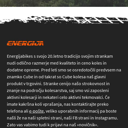
Energijabikes s svojo 20.letno tradicijo svojim strankam
nudi odlično razmerje med kvaliteto in ceno koles in
dodatne opreme. Pred leti smo se osredotočili predvsem na
znamko Cube in od takrat so Cube kolesa naš glavni
produkt v trgovini. Stranke cenijo našo strokovnost in
znanje na področju kolesarstva, saj smo vsi zaposleni
aktivni kolesarji in nekateri celo aktivni tekmovalci. Če
imate kakršna koli vprašanja, nas kontaktirajte preko
telefona
ali
e-pošte
, veliko uporabnih informacij pa boste
našli že na naši spletni strani, naši FB strani in Instagramu.
Zato vas vabimo tudi k prijavi na naš »novičnik«.