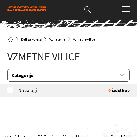
Deli za kolesa
Vzmetenje
Vzmetne vilice
VZMETNE VILICE
Kategorije
Na zalogi
0
izdelkov