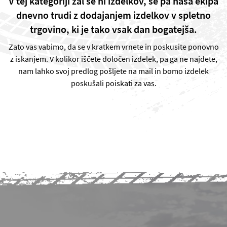
V tej kategoriji žal še ni izdelkov, se pa naša ekipa
dnevno trudi z dodajanjem izdelkov v spletno
trgovino, ki je tako vsak dan bogatejša.
Zato vas vabimo, da se v kratkem vrnete in poskusite ponovno
z iskanjem. V kolikor iščete določen izdelek, pa ga ne najdete,
nam lahko svoj predlog pošljete na mail in bomo izdelek
poskušali poiskati za vas.