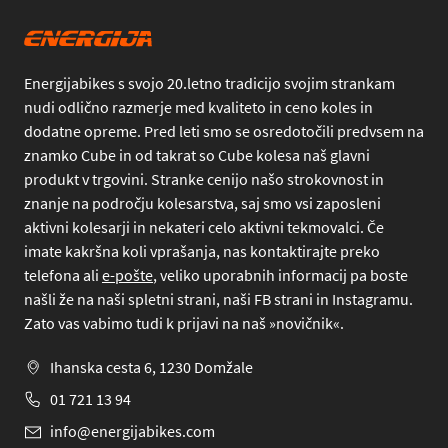
Energijabikes s svojo 20.letno tradicijo svojim strankam
nudi odlično razmerje med kvaliteto in ceno koles in
dodatne opreme. Pred leti smo se osredotočili predvsem na
znamko Cube in od takrat so Cube kolesa naš glavni
produkt v trgovini. Stranke cenijo našo strokovnost in
znanje na področju kolesarstva, saj smo vsi zaposleni
aktivni kolesarji in nekateri celo aktivni tekmovalci. Če
imate kakršna koli vprašanja, nas kontaktirajte preko
telefona
ali
e-pošte
, veliko uporabnih informacij pa boste
našli že na naši spletni strani, naši FB strani in Instagramu.
Zato vas vabimo tudi k prijavi na naš »novičnik«.
Ihanska cesta 6, 1230 Domžale
01 721 13 94
info@energijabikes.com