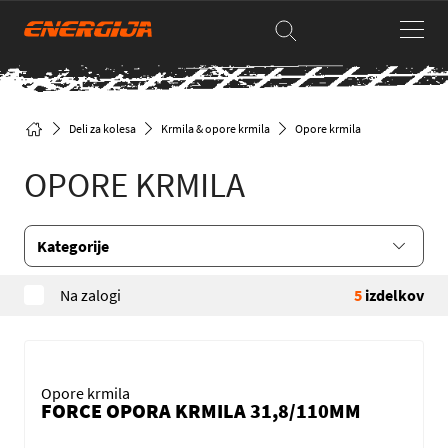
Deli za kolesa
Krmila & opore krmila
Opore krmila
OPORE KRMILA
Kategorije
Na zalogi
5
izdelkov
Opore krmila
FORCE OPORA KRMILA 31,8/110MM