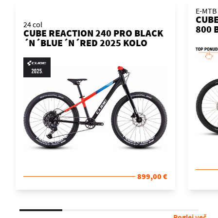
E-MTB 
CUBE
24 col
800 
CUBE REACTION 240 PRO BLACK
´N´BLUE´N´RED 2025 KOLO
899,00 €
Poglej več