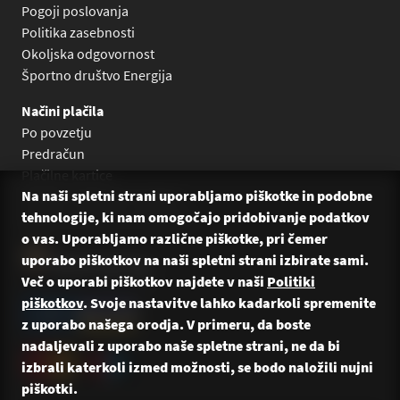
Pogoji poslovanja
Politika zasebnosti
Okoljska odgovornost
Športno društvo Energija
Načini plačila
Po povzetju
Predračun
Plačilne kartice
Na naši spletni strani uporabljamo piškotke in podobne
Plačilo na obroke Leanpay
tehnologije, ki nam omogočajo pridobivanje podatkov
Plačilo na obroke s karticami
o vas. Uporabljamo različne piškotke, pri čemer
uporabo piškotkov na naši spletni strani izbirate sami.
Več o uporabi piškotkov najdete v naši
Politiki
piškotkov
. Svoje nastavitve lahko kadarkoli spremenite
z uporabo našega orodja. V primeru, da boste
nadaljevali z uporabo naše spletne strani, ne da bi
izbrali katerkoli izmed možnosti, se bodo naložili nujni
piškotki.