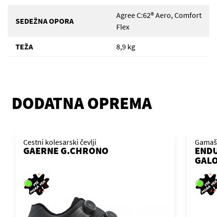
Agree C:62® Aero, Comfort
SEDEŽNA OPORA
Flex
TEŽA
8,9 kg
DODATNA OPREMA
Cestni kolesarski čevlji
Gamaše
GAERNE G.CHRONO
END
GAL