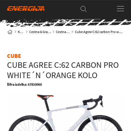
Kolesa
Cestna & Gravel kolesa
Cestna klasika
Cube Agree C:62 carbon Pro white´n´orange kolo
CUBE
CUBE AGREE C:62 CARBON PRO
WHITE´N´ORANGE KOLO
Šifra izdelka: 67810060