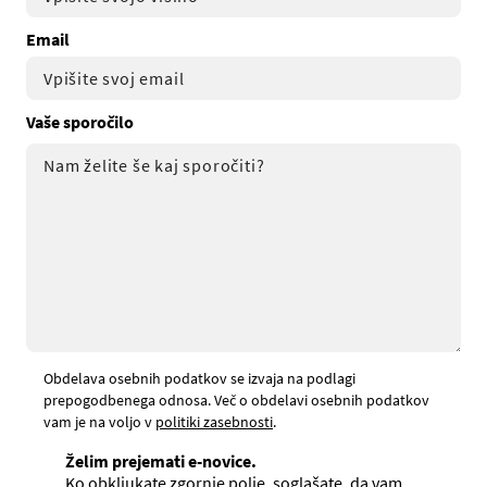
Email
Vaše sporočilo
Obdelava osebnih podatkov se izvaja na podlagi
prepogodbenega odnosa. Več o obdelavi osebnih podatkov
vam je na voljo v
politiki zasebnosti
.
Želim prejemati e-novice.
Ko obkljukate zgornje polje, soglašate, da vam