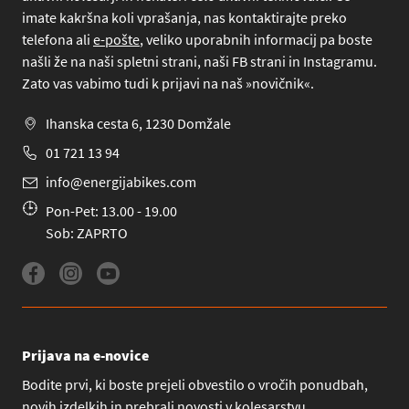
imate kakršna koli vprašanja, nas kontaktirajte preko
telefona
ali
e-pošte
, veliko uporabnih informacij pa boste
našli že na naši spletni strani, naši FB strani in Instagramu.
Zato vas vabimo tudi k prijavi na naš »novičnik«.
Ihanska cesta 6, 1230 Domžale
01 721 13 94
info@energijabikes.com
Pon-Pet: 13.00 - 19.00
Sob: ZAPRTO
Prijava na e-novice
Bodite prvi, ki boste prejeli obvestilo o vročih ponudbah,
novih izdelkih in prebrali novosti v kolesarstvu.