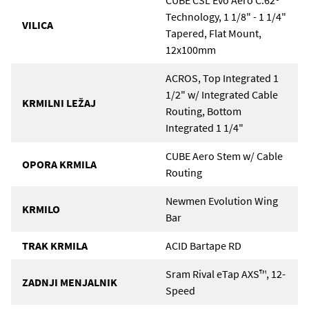
CUBE CSL Evo Aero C:62®
Technology, 1 1/8" - 1 1/4"
VILICA
Tapered, Flat Mount,
12x100mm
ACROS, Top Integrated 1
1/2" w/ Integrated Cable
KRMILNI LEŽAJ
Routing, Bottom
Integrated 1 1/4"
CUBE Aero Stem w/ Cable
OPORA KRMILA
Routing
Newmen Evolution Wing
KRMILO
Bar
TRAK KRMILA
ACID Bartape RD
Sram Rival eTap AXS™, 12-
ZADNJI MENJALNIK
Speed