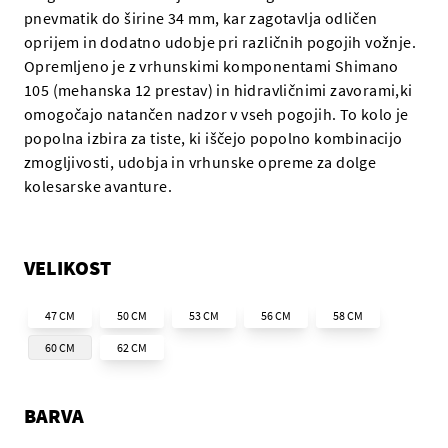
pnevmatik do širine 34 mm, kar zagotavlja odličen
oprijem in dodatno udobje pri različnih pogojih vožnje.
Opremljeno je z vrhunskimi komponentami Shimano
105 (mehanska 12 prestav) in hidravličnimi zavorami,ki
omogočajo natančen nadzor v vseh pogojih. To kolo je
popolna izbira za tiste, ki iščejo popolno kombinacijo
zmogljivosti, udobja in vrhunske opreme za dolge
kolesarske avanture.
VELIKOST
47 CM
50 CM
53 CM
56 CM
58 CM
60 CM
62 CM
BARVA