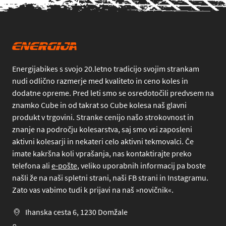
Energijabikes s svojo 20.letno tradicijo svojim strankam
nudi odlično razmerje med kvaliteto in ceno koles in
dodatne opreme. Pred leti smo se osredotočili predvsem na
znamko Cube in od takrat so Cube kolesa naš glavni
produkt v trgovini. Stranke cenijo našo strokovnost in
znanje na področju kolesarstva, saj smo vsi zaposleni
aktivni kolesarji in nekateri celo aktivni tekmovalci. Če
imate kakršna koli vprašanja, nas kontaktirajte preko
telefona
ali
e-pošte
, veliko uporabnih informacij pa boste
našli že na naši spletni strani, naši FB strani in Instagramu.
Zato vas vabimo tudi k prijavi na naš »novičnik«.
Ihanska cesta 6, 1230 Domžale