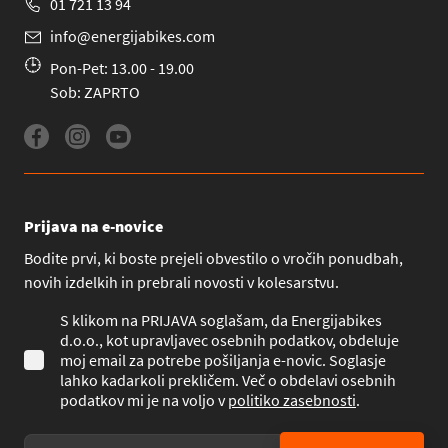
01 721 13 94
info@energijabikes.com
Pon-Pet: 13.00 - 19.00
Sob: ZAPRTO
Prijava na e-novice
Bodite prvi, ki boste prejeli obvestilo o vročih ponudbah,
novih izdelkih in prebrali novosti v kolesarstvu.
S klikom na PRIJAVA soglašam, da Energijabikes
d.o.o., kot upravljavec osebnih podatkov, obdeluje
moj email za potrebe pošiljanja e-novic. Soglasje
lahko kadarkoli prekličem. Več o obdelavi osebnih
podatkov mi je na voljo v
politiko zasebnosti
.