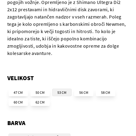
pogojih vožnje. Opremljeno je z Shimano Ultegra Di2
2x12 prestavami in hidravličnimi disk zavorami, ki
zagotavljajo natančen nadzor v vseh razmerah. Poleg
tega je kolo opremljeno s karbonskimi obroči Newmen,
ki pripomorejo k večji togosti in hitrosti. To kolo je
idealno za tiste, ki iščejo popolno kombinacijo
zmogljivosti, udobja in kakovostne opreme za dolge
kolesarske avanture.
VELIKOST
47 CM
50 CM
53 CM
56 CM
58 CM
60 CM
62 CM
BARVA