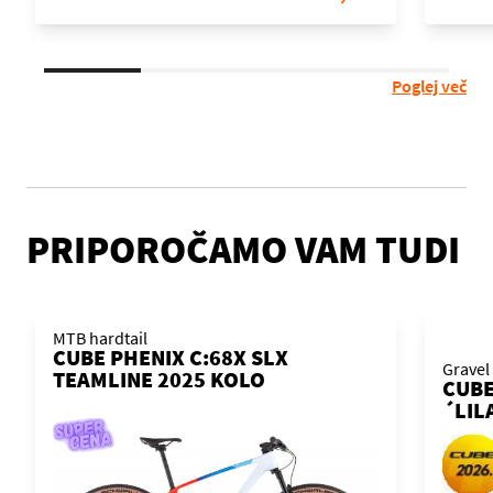
Poglej več
PRIPOROČAMO VAM TUDI
MTB hardtail
CUBE PHENIX C:68X SLX
Gravel
TEAMLINE 2025 KOLO
CUBE
´LIL