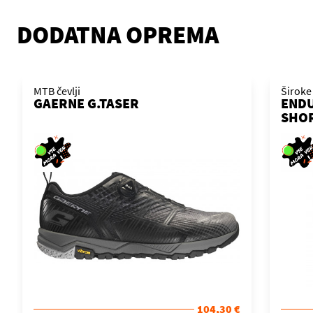
DODATNA OPREMA
MTB čevlji
Široke
GAERNE G.TASER
ENDU
SHOR
104,30 €