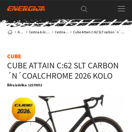
Kolesa
Cestna & Gravel kolesa
Cestna klasika
Cube Attain C:62 SLT carbon´n´coalchrome 2026 Kolo
CUBE
CUBE ATTAIN C:62 SLT CARBON
´N´COALCHROME 2026 KOLO
Šifra izdelka: 12570053