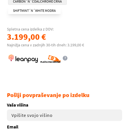
CARBON´N´COALCHROME ČRNA
SHIFTMINT´N´WHITE MODRA
Spletna cena izdelka z DDV:
3.199,00 €
Najnižja cena v zadnjih 30-tih dneh: 3.199,00 €
Pošlji povpraševanje po izdelku
Vaša višina
Email