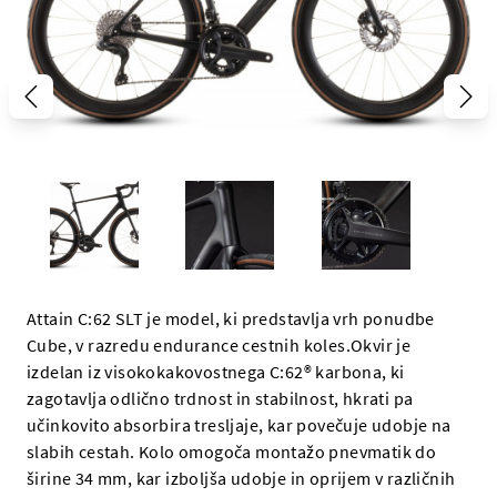
Attain C:62 SLT je model, ki predstavlja vrh ponudbe
Cube, v razredu endurance cestnih koles.Okvir je
izdelan iz visokokakovostnega C:62® karbona, ki
zagotavlja odlično trdnost in stabilnost, hkrati pa
učinkovito absorbira tresljaje, kar povečuje udobje na
slabih cestah. Kolo omogoča montažo pnevmatik do
širine 34 mm, kar izboljša udobje in oprijem v različnih