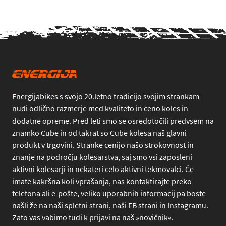
Energijabikes s svojo 20.letno tradicijo svojim strankam
nudi odlično razmerje med kvaliteto in ceno koles in
dodatne opreme. Pred leti smo se osredotočili predvsem na
znamko Cube in od takrat so Cube kolesa naš glavni
produkt v trgovini. Stranke cenijo našo strokovnost in
znanje na področju kolesarstva, saj smo vsi zaposleni
aktivni kolesarji in nekateri celo aktivni tekmovalci. Če
imate kakršna koli vprašanja, nas kontaktirajte preko
telefona
ali
e-pošte
, veliko uporabnih informacij pa boste
našli že na naši spletni strani, naši FB strani in Instagramu.
Zato vas vabimo tudi k prijavi na naš »novičnik«.