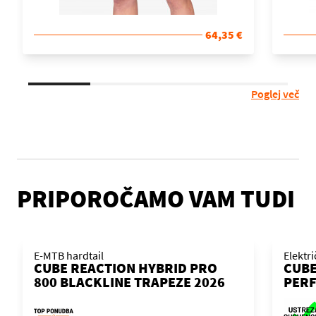
64,35 €
Poglej več
PRIPOROČAMO VAM TUDI
E-MTB hardtail
Elektr
CUBE REACTION HYBRID PRO
CUBE
800 BLACKLINE TRAPEZE 2026
PERF
KOLO
´N´B
KOL