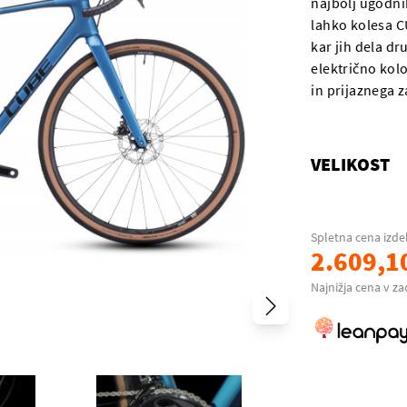
najbolj ugodnih
lahko kolesa C
kar jih dela dr
električno kol
in prijaznega z
VELIKOST
Spletna cena izde
2.609,1
Najnižja cena v za