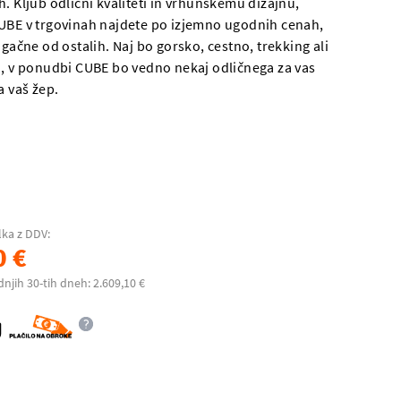
. Kljub odlični kvaliteti in vrhunskemu dizajnu,
UBE v trgovinah najdete po izjemno ugodnih cenah,
ugačne od ostalih. Naj bo gorsko, cestno, trekking ali
o, v ponudbi CUBE bo vedno nekaj odličnega za vas
a vaš žep.
lka z DDV:
0 €
dnjih 30-tih dneh: 2.609,10 €