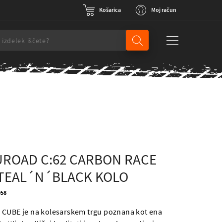
Košarica
Moj račun
ROAD C:62 CARBON RACE
TEAL´N´BLACK KOLO
058
 CUBE je na kolesarskem trgu poznana kot ena