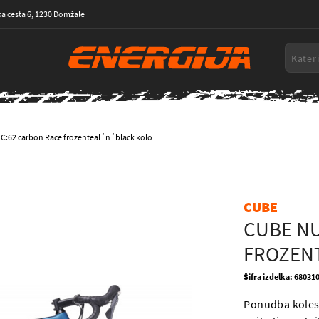
a cesta 6, 1230 Domžale
C:62 carbon Race frozenteal´n´black kolo
CUBE
CUBE NU
FROZEN
Šifra izdelka: 68031
Ponudba koles