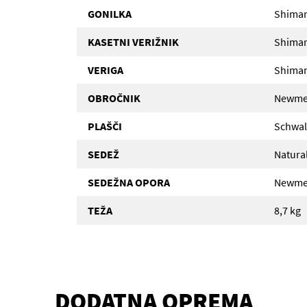
GONILKA
Shiman
KASETNI VERIŽNIK
Shiman
VERIGA
Shima
OBROČNIK
Newmen
PLAŠČI
Schwal
SEDEŽ
Natural
SEDEŽNA OPORA
Newmen
TEŽA
8,7 kg
DODATNA OPREMA