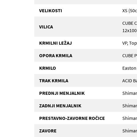
VELIKOSTI
XS (50c
CUBE C:
VILICA
12x10
KRMILNI LEŽAJ
VP, Top
OPORA KRMILA
CUBE P
KRMILO
Easton
TRAK KRMILA
ACID B
PREDNJI MENJALNIK
Shiman
ZADNJI MENJALNIK
Shiman
PRESTAVNO-ZAVORNE ROČICE
Shiman
ZAVORE
Shiman