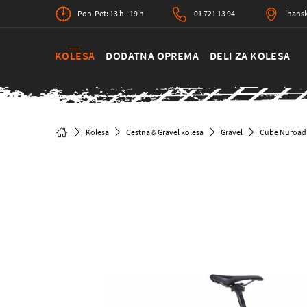
Pon-Pet: 13 h - 19 h
01 721 13 94
Ihansk
KOLESA
DODATNA OPREMA
DELI ZA KOLESA
Kolesa
Cestna & Gravel kolesa
Gravel
Cube Nuroad 