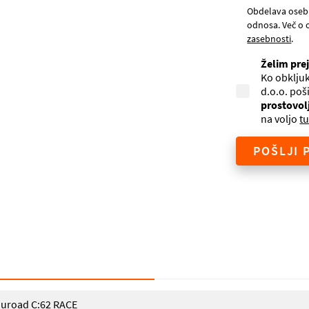
Obdelava oseb
odnosa. Več o 
zasebnosti
.
Želim pre
Ko obkljuk
d.o.o. poš
prostovol
na voljo
tu
POŠLJI 
uroad C:62 RACE