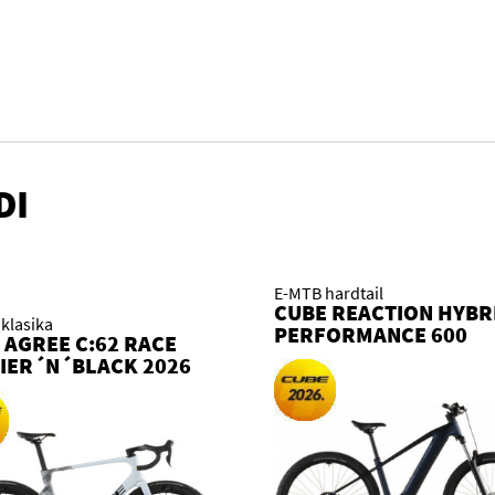
DI
E-MTB hardtail
CUBE REACTION HYBR
klasika
PERFORMANCE 600
 AGREE C:62 RACE
INDIGOBLUE´N´REFL
IER´N´BLACK 2026
2026 KOLO
O