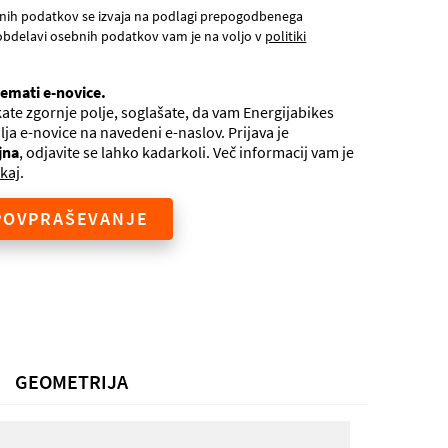
nih podatkov se izvaja na podlagi prepogodbenega
obdelavi osebnih podatkov vam je na voljo v
politiki
jemati e-novice.
ate zgornje polje, soglašate, da vam Energijabikes
ilja e-novice na navedeni e-naslov. Prijava je
jna
, odjavite se lahko kadarkoli. Več informacij vam je
kaj
.
POVPRAŠEVANJE
GEOMETRIJA