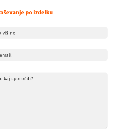
raševanje po izdelku