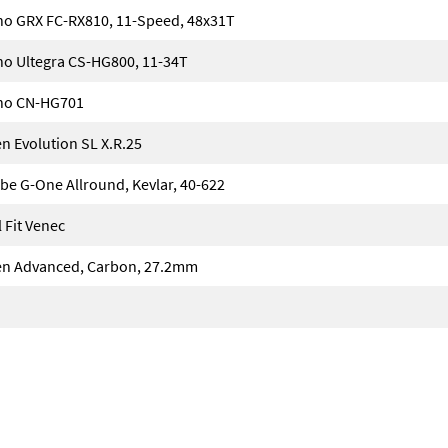
o GRX FC-RX810, 11-Speed, 48x31T
o Ultegra CS-HG800, 11-34T
no CN-HG701
 Evolution SL X.R.25
be G-One Allround, Kevlar, 40-622
 Fit Venec
 Advanced, Carbon, 27.2mm