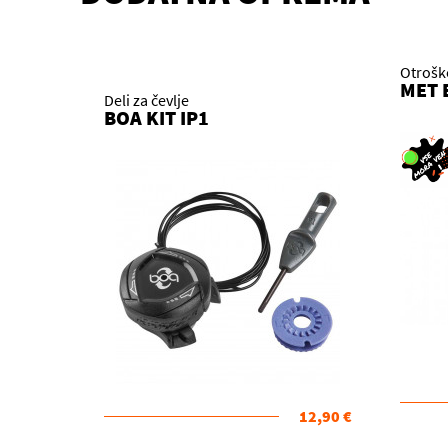
Otrošk
MET 
Deli za čevlje
BOA KIT IP1
12,90 €