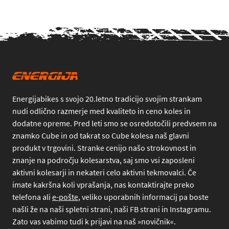
Energijabikes s svojo 20.letno tradicijo svojim strankam
nudi odlično razmerje med kvaliteto in ceno koles in
dodatne opreme. Pred leti smo se osredotočili predvsem na
znamko Cube in od takrat so Cube kolesa naš glavni
produkt v trgovini. Stranke cenijo našo strokovnost in
znanje na področju kolesarstva, saj smo vsi zaposleni
aktivni kolesarji in nekateri celo aktivni tekmovalci. Če
imate kakršna koli vprašanja, nas kontaktirajte preko
telefona
ali
e-pošte
, veliko uporabnih informacij pa boste
našli že na naši spletni strani, naši FB strani in Instagramu.
Zato vas vabimo tudi k prijavi na naš »novičnik«.