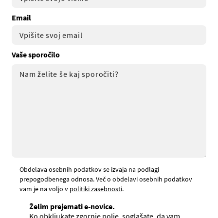
Email
Vaše sporočilo
Obdelava osebnih podatkov se izvaja na podlagi
prepogodbenega odnosa. Več o obdelavi osebnih podatkov
vam je na voljo v
politiki zasebnosti
.
Želim prejemati e-novice.
Ko obkljukate zgornje polje, soglašate, da vam