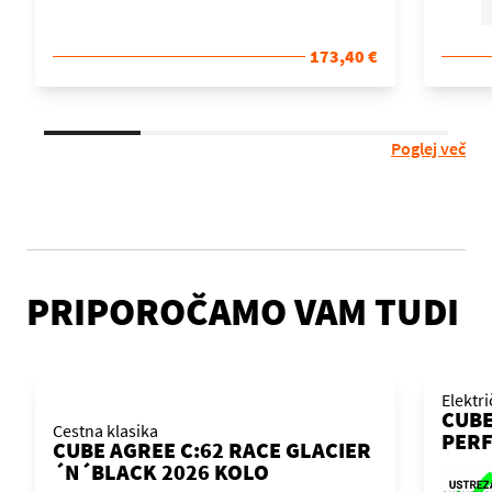
173,40 €
Poglej več
PRIPOROČAMO VAM TUDI
Elektr
CUBE
Cestna klasika
PERF
CUBE AGREE C:62 RACE GLACIER
´N´B
´N´BLACK 2026 KOLO
KOL