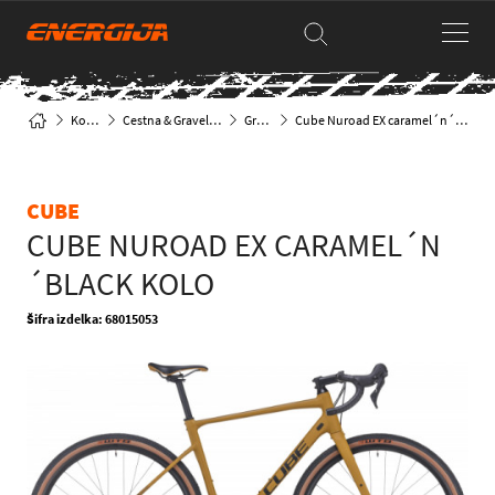
Kolesa
Cestna & Gravel kolesa
Gravel
Cube Nuroad EX caramel´n´black kolo
CUBE
CUBE NUROAD EX CARAMEL´N
´BLACK KOLO
Šifra izdelka: 68015053