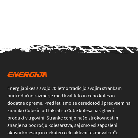
Energijabikes s svojo 20.letno tradicijo svojim strankam
nudi odlično razmerje med kvaliteto in ceno koles in
dodatne opreme. Pred leti smo se osredotočili predvsem na
znamko Cube in od takrat so Cube kolesa naš glavni
produkt v trgovini. Stranke cenijo našo strokovnost in
znanje na področju kolesarstva, saj smo vsi zaposleni
aktivni kolesarji in nekateri celo aktivni tekmovalci. Če