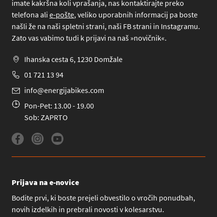
imate kakršna koli vprašanja, nas kontaktirajte preko
telefona
ali
e-pošte
, veliko uporabnih informacij pa boste
našli že na naši spletni strani, naši FB strani in Instagramu.
Zato vas vabimo tudi k prijavi na naš »novičnik«.
Ihanska cesta 6, 1230 Domžale
01 721 13 94
info@energijabikes.com
Pon-Pet: 13.00 - 19.00
Sob: ZAPRTO
Prijava na e-novice
Bodite prvi, ki boste prejeli obvestilo o vročih ponudbah,
novih izdelkih in prebrali novosti v kolesarstvu.