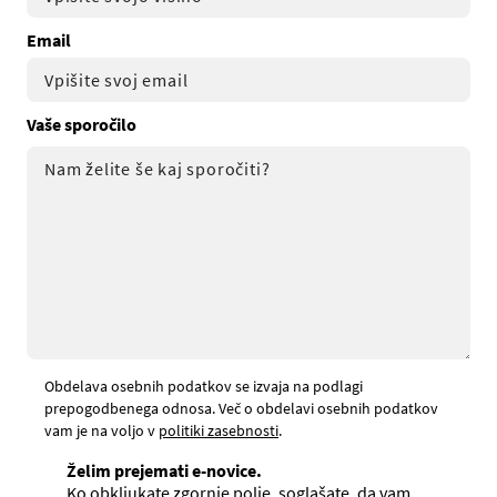
Email
Vaše sporočilo
Obdelava osebnih podatkov se izvaja na podlagi
prepogodbenega odnosa. Več o obdelavi osebnih podatkov
vam je na voljo v
politiki zasebnosti
.
Želim prejemati e-novice.
Ko obkljukate zgornje polje, soglašate, da vam