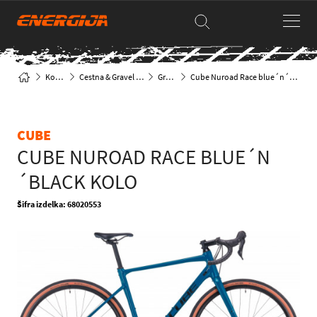
Kolesa
Cestna & Gravel kolesa
Gravel
Cube Nuroad Race blue´n´black kolo
CUBE
CUBE NUROAD RACE BLUE´N
´BLACK KOLO
Šifra izdelka: 68020553