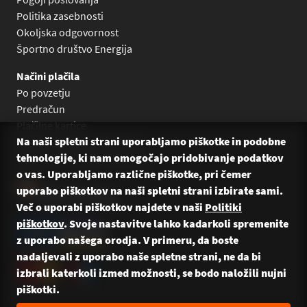
Politika zasebnosti
Okoljska odgovornost
Športno društvo Energija
Načini plačila
Po povzetju
Predračun
Plačilne kartice
Na naši spletni strani uporabljamo piškotke in podobne
Plačilo na obroke Leanpay
tehnologije, ki nam omogočajo pridobivanje podatkov
Plačilo na obroke s karticami
o vas. Uporabljamo različne piškotke, pri čemer
uporabo piškotkov na naši spletni strani izbirate sami.
Več o uporabi piškotkov najdete v naši
Politiki
piškotkov
. Svoje nastavitve lahko kadarkoli spremenite
z uporabo našega orodja. V primeru, da boste
nadaljevali z uporabo naše spletne strani, ne da bi
izbrali katerkoli izmed možnosti, se bodo naložili nujni
piškotki.