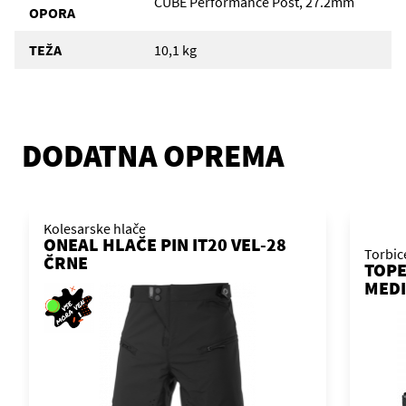
CUBE Performance Post, 27.2mm
OPORA
TEŽA
10,1 kg
DODATNA OPREMA
Kolesarske hlače
ONEAL HLAČE PIN IT20 VEL-28
Torbic
ČRNE
TOPE
MEDI