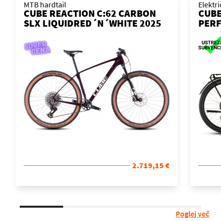
MTB hardtail
Elektr
CUBE REACTION C:62 CARBON
CUBE
SLX LIQUIDRED´N´WHITE 2025
PERF
KOLO
´N´B
KOL
2.719,15 €
Poglej več