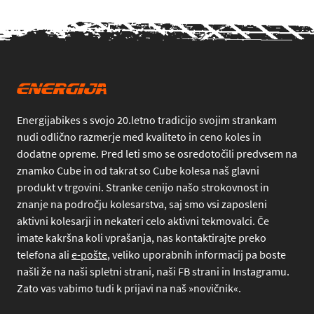
Energijabikes s svojo 20.letno tradicijo svojim strankam
nudi odlično razmerje med kvaliteto in ceno koles in
dodatne opreme. Pred leti smo se osredotočili predvsem na
znamko Cube in od takrat so Cube kolesa naš glavni
produkt v trgovini. Stranke cenijo našo strokovnost in
znanje na področju kolesarstva, saj smo vsi zaposleni
aktivni kolesarji in nekateri celo aktivni tekmovalci. Če
imate kakršna koli vprašanja, nas kontaktirajte preko
telefona
ali
e-pošte
, veliko uporabnih informacij pa boste
našli že na naši spletni strani, naši FB strani in Instagramu.
Zato vas vabimo tudi k prijavi na naš »novičnik«.