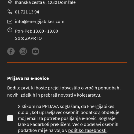
Ihanska cesta 6, 1230 Domžale
01 721 13 94
info@energijabikes.com
Pon-Pet: 13.00 - 19.00
Sob: ZAPRTO
Prijava na e-novice
Bodite prvi, ki boste prejeli obvestilo o vročih ponudbah,
novih izdelkih in prebrali novosti v kolesarstvu.
S klikom na PRIJAVA soglašam, da Energijabikes
d.o.o., kot upravljavec osebnih podatkov, obdeluje
moj email za potrebe pošiljanja e-novic. Soglasje
lahko kadarkoli prekličem. Več o obdelavi osebnih
podatkov mi je na voljo v
politiko zasebnosti
.