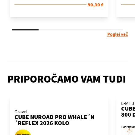
90,30 €
Poglej več
PRIPOROČAMO VAM TUDI
E-MTB 
CUBE
Gravel
800 
CUBE NUROAD PRO WHALE´N
´DRI
´REFLEX 2026 KOLO