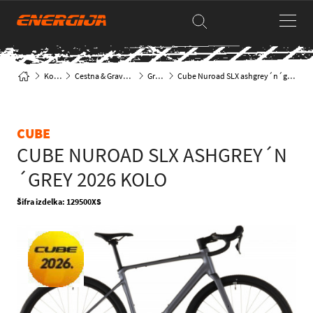
Kolesa
Cestna & Gravel kolesa
Gravel
Cube Nuroad SLX ashgrey´n´grey 2026 Kolo
CUBE
CUBE NUROAD SLX ASHGREY´N
´GREY 2026 KOLO
Šifra izdelka: 129500XS