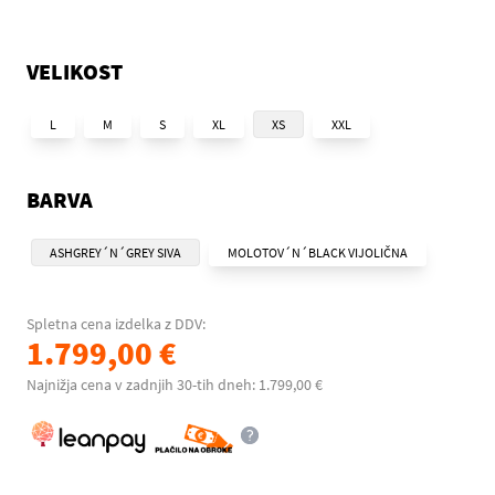
VELIKOST
L
M
S
XL
XS
XXL
BARVA
ASHGREY´N´GREY SIVA
MOLOTOV´N´BLACK VIJOLIČNA
Spletna cena izdelka z DDV:
1.799,00 €
Najnižja cena v zadnjih 30-tih dneh: 1.799,00 €