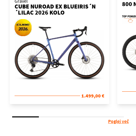
Gravel
800 
CUBE NUROAD EX BLUEIRIS´N
KOL
´LILAC 2026 KOLO
1.499,00 €
Poglej več