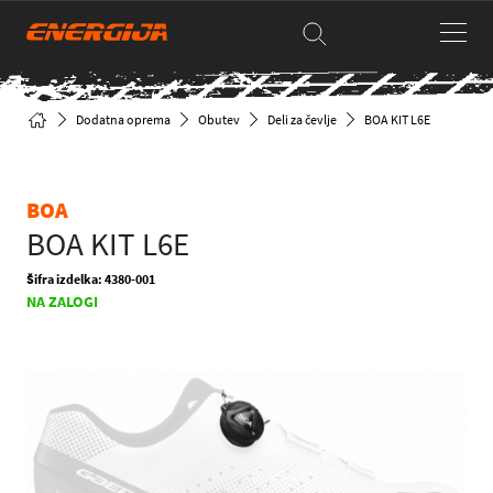
Dodatna oprema
Obutev
Deli za čevlje
BOA KIT L6E
BOA
BOA KIT L6E
Šifra izdelka: 4380-001
NA ZALOGI