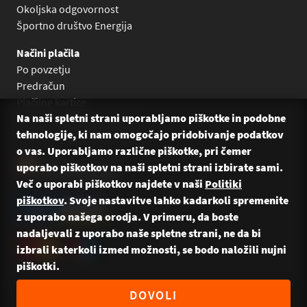
Okoljska odgovornost
Športno društvo Energija
Načini plačila
Po povzetju
Predračun
Plačilne kartice
Na naši spletni strani uporabljamo piškotke in podobne
Plačilo na obroke Leanpay
tehnologije, ki nam omogočajo pridobivanje podatkov
Plačilo na obroke s karticami
o vas. Uporabljamo različne piškotke, pri čemer
uporabo piškotkov na naši spletni strani izbirate sami.
Več o uporabi piškotkov najdete v naši
Politiki
piškotkov
. Svoje nastavitve lahko kadarkoli spremenite
z uporabo našega orodja. V primeru, da boste
nadaljevali z uporabo naše spletne strani, ne da bi
izbrali katerkoli izmed možnosti, se bodo naložili nujni
piškotki.
© 2026 Energija Bikes — Vse pravice pridržane. Naredili:
DOVOLI
CREATIVE37