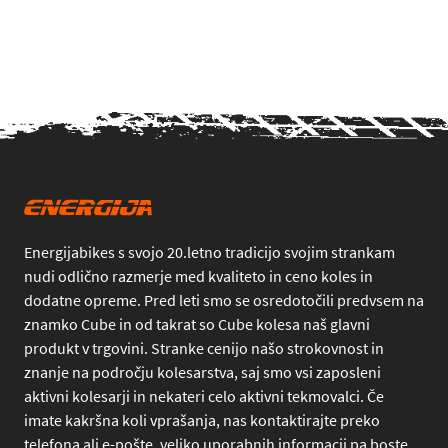
Energijabikes s svojo 20.letno tradicijo svojim strankam
nudi odlično razmerje med kvaliteto in ceno koles in
dodatne opreme. Pred leti smo se osredotočili predvsem na
znamko Cube in od takrat so Cube kolesa naš glavni
produkt v trgovini. Stranke cenijo našo strokovnost in
znanje na področju kolesarstva, saj smo vsi zaposleni
aktivni kolesarji in nekateri celo aktivni tekmovalci. Če
imate kakršna koli vprašanja, nas kontaktirajte preko
telefona
ali
e-pošte
, veliko uporabnih informacij pa boste