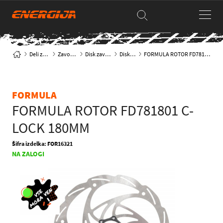
Deli za kolesa
Zavore & deli
Disk zavore & deli
Disk rotorji
FORMULA ROTOR FD781801 C-LOCK 180MM
FORMULA
FORMULA ROTOR FD781801 C-
LOCK 180MM
Šifra izdelka: FOR16321
NA ZALOGI