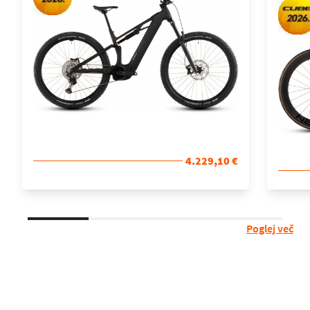
4.229,10 €
Poglej več