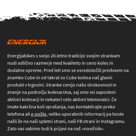
Energijabikes s svojo 20.letno tradicijo svojim strankam
nudi odlično razmerje med kvaliteto in ceno koles in
dodatne opreme. Pred leti smo se osredotočili predvsem na
znamko Cube in od takrat so Cube kolesa naš glavni
produkt v trgovini. Stranke cenijo našo strokovnost in
znanje na področju kolesarstva, saj smo vsi zaposleni
aktivni kolesarji in nekateri celo aktivni tekmovalci. Če
imate kakršna koli vprašanja, nas kontaktirajte preko
telefona
ali
e-pošte
, veliko uporabnih informacij pa boste
našli že na naši spletni strani, naši FB strani in Instagramu.
Zato vas vabimo tudi k prijavi na naš »novičnik«.