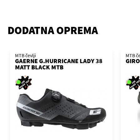
DODATNA OPREMA
MTB čevlji
MTB če
GAERNE G.HURRICANE LADY 38
GIRO
MATT BLACK MTB