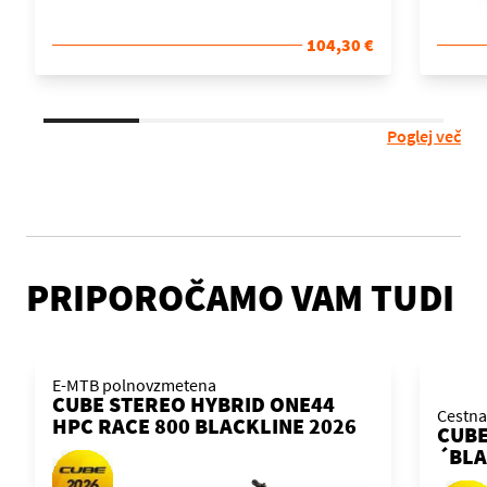
104,30 €
Poglej več
PRIPOROČAMO VAM TUDI
E-MTB polnovzmetena
CUBE STEREO HYBRID ONE44
Cestna
HPC RACE 800 BLACKLINE 2026
CUBE
KOLO
´BLA