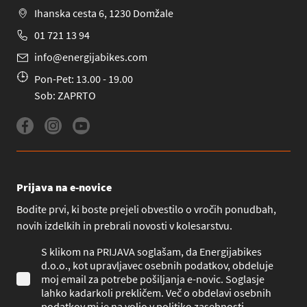
Ihanska cesta 6, 1230 Domžale
01 721 13 94
info@energijabikes.com
Pon-Pet: 13.00 - 19.00
Sob: ZAPRTO
Prijava na e-novice
Bodite prvi, ki boste prejeli obvestilo o vročih ponudbah,
novih izdelkih in prebrali novosti v kolesarstvu.
S klikom na PRIJAVA soglašam, da Energijabikes
d.o.o., kot upravljavec osebnih podatkov, obdeluje
moj email za potrebe pošiljanja e-novic. Soglasje
lahko kadarkoli prekličem. Več o obdelavi osebnih
podatkov mi je na voljo v
politiko zasebnosti
.