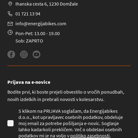
Ihanska cesta 6, 1230 Domžale
01 721 13 94
info@energijabikes.com
Pon-Pet: 13.00 - 19.00
Sob: ZAPRTO
Prijava na e-novice
Bodite prvi, ki boste prejeli obvestilo o vročih ponudbah,
novih izdelkih in prebrali novosti v kolesarstvu.
S klikom na PRIJAVA soglašam, da Energijabikes
d.o.o., kot upravljavec osebnih podatkov, obdeluje
moj email za potrebe pošiljanja e-novic. Soglasje
lahko kadarkoli prekličem. Več o obdelavi osebnih
podatkov mi je na voljo v
politiko zasebnosti
.