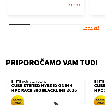
23,99 €
Poglej več
PRIPOROČAMO VAM TUDI
E-MTB polnovzmetena
E-MTB
CUBE STEREO HYBRID ONE44
CUBE
HPC RACE 800 BLACKLINE 2026
HPC 
KOLO
´ORA