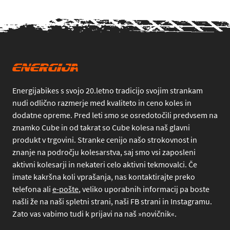
Energijabikes s svojo 20.letno tradicijo svojim strankam
nudi odlično razmerje med kvaliteto in ceno koles in
dodatne opreme. Pred leti smo se osredotočili predvsem na
znamko Cube in od takrat so Cube kolesa naš glavni
produkt v trgovini. Stranke cenijo našo strokovnost in
znanje na področju kolesarstva, saj smo vsi zaposleni
aktivni kolesarji in nekateri celo aktivni tekmovalci. Če
imate kakršna koli vprašanja, nas kontaktirajte preko
telefona
ali
e-pošte
, veliko uporabnih informacij pa boste
našli že na naši spletni strani, naši FB strani in Instagramu.
Zato vas vabimo tudi k prijavi na naš »novičnik«.