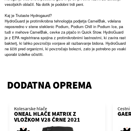
vesoljskih oblačil. Na dotik je podobni trdi peni.
Kaj je Trutaste Hydrogaurd?
HydroGuard je protimikrobna tehnologija podjetja CamelBak, vdelana
neposredno v stene steklenic Podium, Podium Chill in Podium Ice, pa
tudi v mehove CamelBak, cevke za pijačo in Quick Stow. HydroGuard
je z EPA registrirana spojina z protimikrobnimi lastnostmi, ki zavira rast
bakterij, ki lahko povzročijo vonjave ali razbarvanje bidona. HydroGuard
ne ščiti pred organizmi, ki povzročajo bolezni, zato je potrebno po vsaki
uporabi izdelke očistiti.
DODATNA OPREMA
Kolesarske hlače
Cestni 
ONEAL HLAČE MATRIX Z
GAE
VLOŽKOM V28 ČRNE 2021