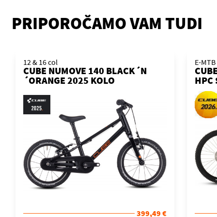
PRIPOROČAMO VAM TUDI
12 & 16 col
E-MTB
CUBE NUMOVE 140 BLACK´N
CUBE
´ORANGE 2025 KOLO
HPC 
2026
399,49 €