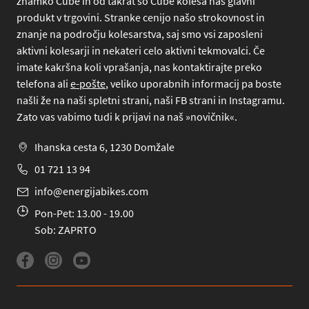
znamko Cube in od takrat so Cube kolesa naš glavni
produkt v trgovini. Stranke cenijo našo strokovnost in
znanje na področju kolesarstva, saj smo vsi zaposleni
aktivni kolesarji in nekateri celo aktivni tekmovalci. Če
imate kakršna koli vprašanja, nas kontaktirajte preko
telefona
ali
e-pošte
, veliko uporabnih informacij pa boste
našli že na naši spletni strani, naši FB strani in Instagramu.
Zato vas vabimo tudi k prijavi na naš »novičnik«.
Ihanska cesta 6, 1230 Domžale
01 721 13 94
info@energijabikes.com
Pon-Pet: 13.00 - 19.00
Sob: ZAPRTO