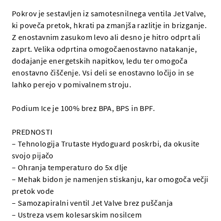
Pokrov je sestavljen iz samotesnilnega ventila Jet Valve,
ki poveča pretok, hkrati pa zmanjša razlitje in brizganje.
Z enostavnim zasukom levo ali desno je hitro odprt ali
zaprt. Velika odprtina omogočaenostavno natakanje,
dodajanje energetskih napitkov, ledu ter omogoča
enostavno čiščenje. Vsi deli se enostavno ločijo in se
lahko perejo v pomivalnem stroju.
Podium Ice je 100% brez BPA, BPS in BPF.
PREDNOSTI
– Tehnologija Trutaste Hydoguard poskrbi, da okusite
svojo pijačo
– Ohranja temperaturo do 5x dlje
– Mehak bidon je namenjen stiskanju, kar omogoča večji
pretok vode
– Samozapiralni ventil Jet Valve brez puščanja
– Ustreza vsem kolesarskim nosilcem