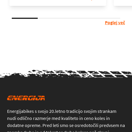
Poglej več
Energijabikes s svojo 20.letno tradicijo svojim strankam
nudi odlično razmerje med kvaliteto in ceno koles in
dodatne opreme. Pred leti smo se osredotočili predvsem na