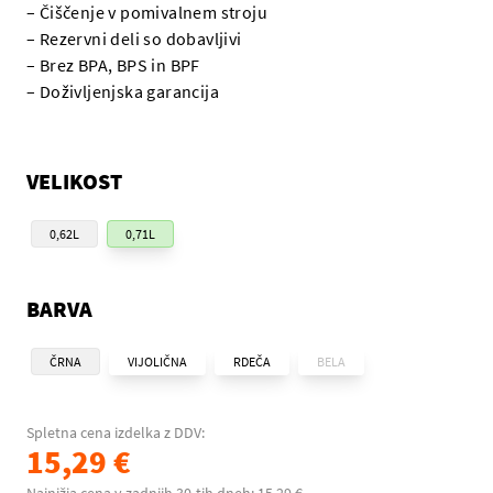
– Čiščenje v pomivalnem stroju
– Rezervni deli so dobavljivi
– Brez BPA, BPS in BPF
– Doživljenjska garancija
VELIKOST
0,62L
0,71L
BARVA
ČRNA
VIJOLIČNA
RDEČA
BELA
Spletna cena izdelka z DDV:
15,29 €