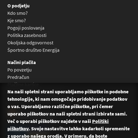
O podjetju
Kdo smo?
Kje smo?
Pogoji poslovanja
Politika zasebnosti
Okoljska odgovornost
Športno društvo Energija
Načini plačila
Po povzetju
Predračun
Plačilne kartice
Na naši spletni strani uporabljamo piškotke in podobne
Plačilo na obroke Leanpay
tehnologije, ki nam omogočajo pridobivanje podatkov
Plačilo na obroke s karticami
o vas. Uporabljamo različne piškotke, pri čemer
uporabo piškotkov na naši spletni strani izbirate sami.
Več o uporabi piškotkov najdete v naši
Politiki
piškotkov
. Svoje nastavitve lahko kadarkoli spremenite
z uporabo našega orodja. V primeru, da boste