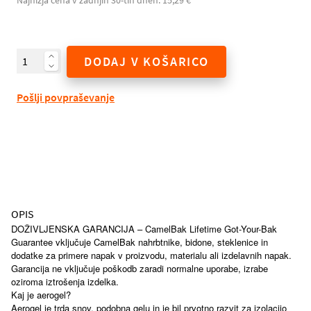
Najnižja cena v zadnjih 30-tih dneh: 15,29 €
DODAJ V KOŠARICO
Pošlji povpraševanje
OPIS
DOŽIVLJENSKA GARANCIJA – CamelBak Lifetime Got-Your-Bak
Guarantee vključuje CamelBak nahrbtnike, bidone, steklenice in
dodatke za primere napak v proizvodu, materialu ali izdelavnih napak.
Garancija ne vključuje poškodb zaradi normalne uporabe, izrabe
oziroma iztrošenja izdelka.
Kaj je aerogel?
Aerogel je trda snov, podobna gelu in je bil prvotno razvit za izolacijo