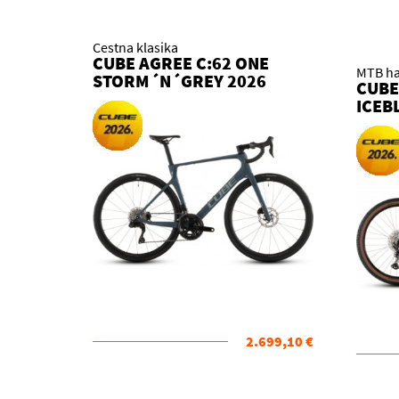
Cestna klasika
CUBE AGREE C:62 ONE
MTB ha
STORM´N´GREY 2026
CUBE
KOLO
ICEB
KOL
2.699,10 €