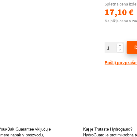
Spletna cena izde
17,10 €
Najnižja cena v za
Pošlji povpraš
r-Bak Guarantee vključuje
Kaj je Trutaste Hydrogaurd?
imere napak v proizvodu,
HydroGuard je protimikrobna t