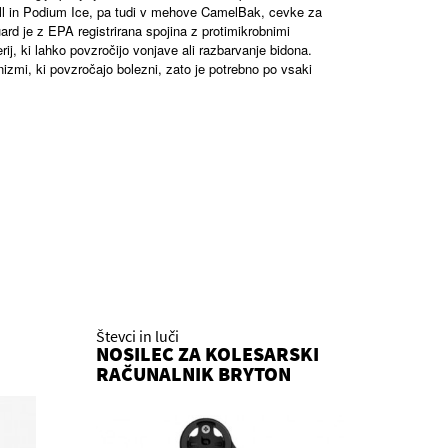
ll in Podium Ice, pa tudi v mehove CamelBak, cevke za
rd je z EPA registrirana spojina z protimikrobnimi
erij, ki lahko povzročijo vonjave ali razbarvanje bidona.
izmi, ki povzročajo bolezni, zato je potrebno po vsaki
Števci in luči
NOSILEC ZA KOLESARSKI
RAČUNALNIK BRYTON
SPORT MOUNT