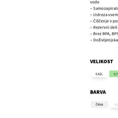
vode
– Samozapiraln
– Ustreza vsem
– Čiščenje v p
– Rezervni deli
– Brez BPA, BP
– Doživljenjska
VELIKOST
0,62L
0,
BARVA
ČRNA
VI