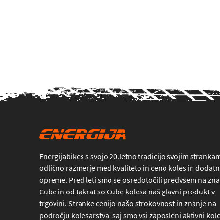
Energijabikes s svojo 20.letno tradicijo svojim stranka
odlično razmerje med kvaliteto in ceno koles in dodat
opreme. Pred leti smo se osredotočili predvsem na z
Cube in od takrat so Cube kolesa naš glavni produkt v
trgovini. Stranke cenijo našo strokovnost in znanje na
področju kolesarstva, saj smo vsi zaposleni aktivni kole