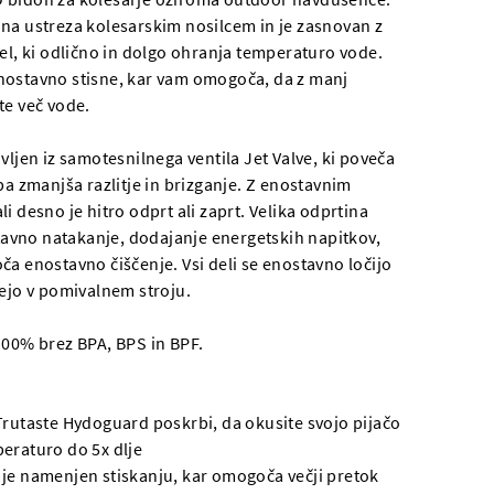
na ustreza kolesarskim nosilcem in je zasnovan z
gel, ki odlično in dolgo ohranja temperaturo vode.
ostavno stisne, kar vam omogoča, da z manj
te več vode.
vljen iz samotesnilnega ventila Jet Valve, ki poveča
pa zmanjša razlitje in brizganje. Z enostavnim
i desno je hitro odprt ali zaprt. Velika odprtina
vno natakanje, dodajanje energetskih napitkov,
ča enostavno čiščenje. Vsi deli se enostavno ločijo
rejo v pomivalnem stroju.
100% brez BPA, BPS in BPF.
Trutaste Hydoguard poskrbi, da okusite svojo pijačo
eraturo do 5x dlje
je namenjen stiskanju, kar omogoča večji pretok