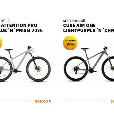
rdtail
MTB hardtail
 ATTENTION PRO
CUBE AIM ONE
LUE´N´PRISM 2026
LIGHTPURPLE´N´CH
O
2026 KOLO
859,00 €
5