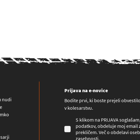
Prijava na e-novice
m nudi
Bodite prvi, ki boste prejeli obvesti
ne
v kolesarstvu.
namko
S klikom na PRIJAVA soglašam, 
podatkov, obdeluje moj email z
prekličem. Več o obdelavi oseb
sarji
zasebnosti
.