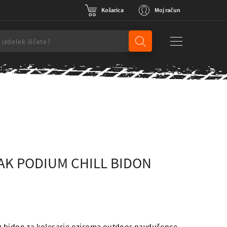
Košarica
Moj račun
K PODIUM CHILL BIDON
 bidon za kolesarje oziroma outdoor navdušence.