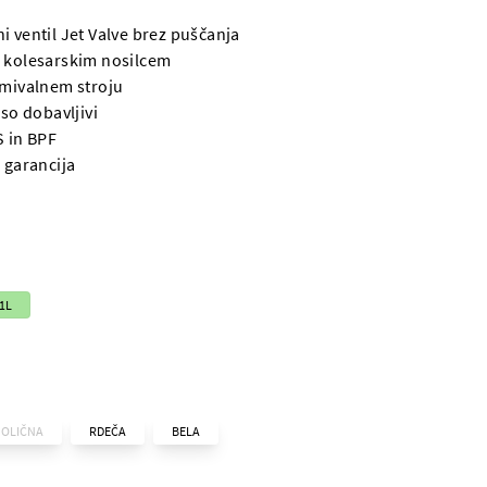
i ventil Jet Valve brez puščanja
 kolesarskim nosilcem
omivalnem stroju
 so dobavljivi
S in BPF
 garancija
71L
JOLIČNA
RDEČA
BELA