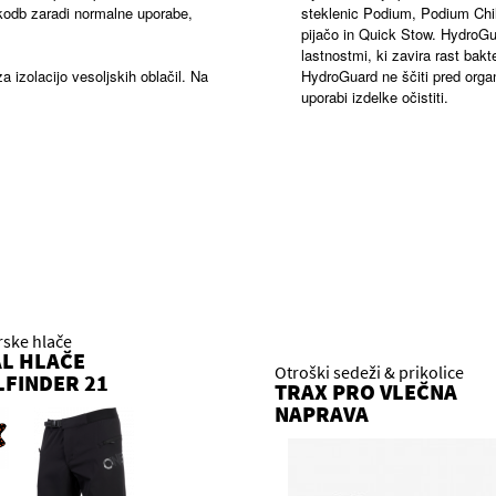
škodb zaradi normalne uporabe,
steklenic Podium, Podium Chi
pijačo in Quick Stow. HydroGua
lastnostmi, ki zavira rast bakt
za izolacijo vesoljskih oblačil. Na
HydroGuard ne ščiti pred organ
uporabi izdelke očistiti.
rske hlače
L HLAČE
Otroški sedeži & prikolice
LFINDER 21
TRAX PRO VLEČNA
NAPRAVA