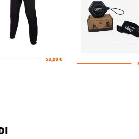
53,99 €
DI