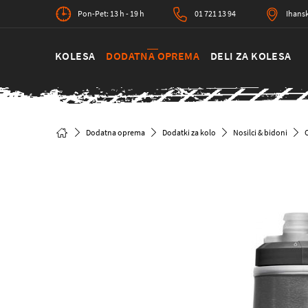
Pon-Pet: 13 h - 19 h
01 721 13 94
Ihansk
KOLESA
DODATNA OPREMA
DELI ZA KOLESA
Dodatna oprema
Dodatki za kolo
Nosilci & bidoni