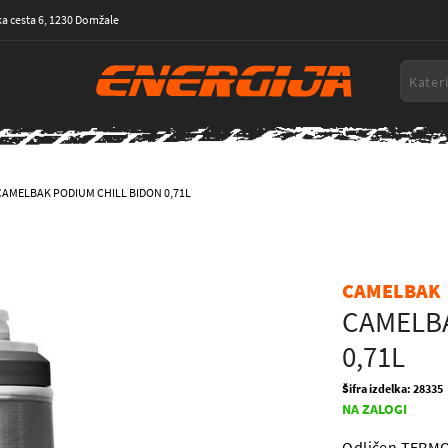
a cesta 6, 1230 Domžale
CAMELBAK PODIUM CHILL BIDON 0,71L
CAMELBAK
CAMELBA
0,71L
Šifra izdelka: 28335
NA ZALOGI
Odličen TERMO