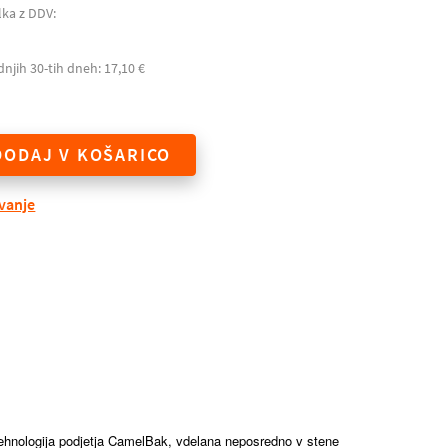
lka z DDV:
dnjih 30-tih dneh: 17,10 €
DODAJ V KOŠARICO
evanje
ehnologija podjetja CamelBak, vdelana neposredno v stene