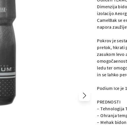
Dimenzija bido
izolacijo Aeor
CamelBak se en
napora zaužije
Pokrov je sesta
pretok, hkrati 
zasukom levo al
omogočaenosta
ledu ter omogo
in se lahko pe
Podium Ice je 
PREDNOSTI
– Tehnologija 
– Ohranja temp
– Mehak bidon 