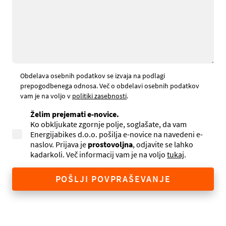
Obdelava osebnih podatkov se izvaja na podlagi
prepogodbenega odnosa. Več o obdelavi osebnih podatkov
vam je na voljo v
politiki zasebnosti
.
Želim prejemati e-novice.
Ko obkljukate zgornje polje, soglašate, da vam
Energijabikes d.o.o. pošilja e-novice na navedeni e-
naslov. Prijava je
prostovoljna
, odjavite se lahko
kadarkoli. Več informacij vam je na voljo
tukaj
.
POŠLJI POVPRAŠEVANJE