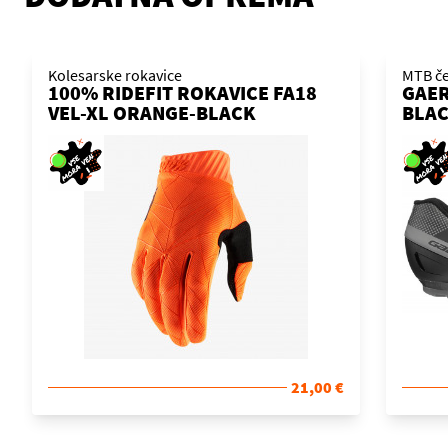
Kolesarske rokavice
MTB če
100% RIDEFIT ROKAVICE FA18
GAER
VEL-XL ORANGE-BLACK
BLAC
21,00 €