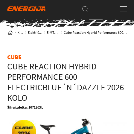
Kolesa
Električna kolesa
E-MTB hardtail
Cube Reaction Hybrid Performance 600 electricblue´n´dazzle 2026 Kolo
CUBE
CUBE REACTION HYBRID
PERFORMANCE 600
ELECTRICBLUE´N´DAZZLE 2026
KOLO
Šifra izdelka: 107120XL