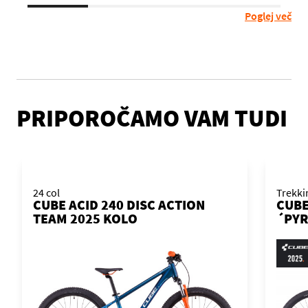
Poglej več
PRIPOROČAMO VAM TUDI
24 col
Trekki
CUBE ACID 240 DISC ACTION
CUBE
TEAM 2025 KOLO
´PYR