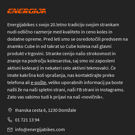
Energijabikes s svojo 20.letno tradicijo svojim strankam
nudi odlično razmerje med kvaliteto in ceno koles in
dodatne opreme. Pred leti smo se osredotočili predvsem na
znamko Cube in od takrat so Cube kolesa naš glavni
produkt v trgovini. Stranke cenijo našo strokovnost in
znanje na področju kolesarstva, saj smo vsi zaposleni
aktivni kolesarji in nekateri celo aktivni tekmovalci. Če
imate kakršna koli vprašanja, nas kontaktirajte preko
telefona
ali
e-pošte
, veliko uporabnih informacij pa boste
našli že na naši spletni strani, naši FB strani in Instagramu.
Zato vas vabimo tudi k prijavi na naš »novičnik«.
Ihanska cesta 6, 1230 Domžale
01 721 13 94
info@energijabikes.com