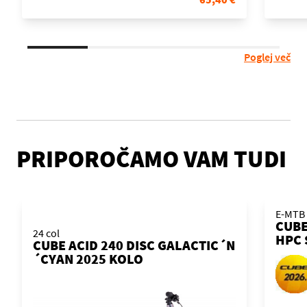
Poglej več
PRIPOROČAMO VAM TUDI
E-MTB
CUBE
24 col
HPC 
CUBE ACID 240 DISC GALACTIC´N
´ORA
´CYAN 2025 KOLO