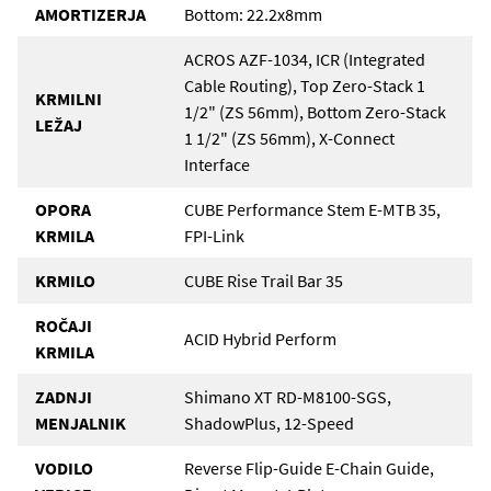
AMORTIZERJA
Bottom: 22.2x8mm
ACROS AZF-1034, ICR (Integrated
Cable Routing), Top Zero-Stack 1
KRMILNI
1/2" (ZS 56mm), Bottom Zero-Stack
LEŽAJ
1 1/2" (ZS 56mm), X-Connect
Interface
OPORA
CUBE Performance Stem E-MTB 35,
KRMILA
FPI-Link
KRMILO
CUBE Rise Trail Bar 35
ROČAJI
ACID Hybrid Perform
KRMILA
ZADNJI
Shimano XT RD-M8100-SGS,
MENJALNIK
ShadowPlus, 12-Speed
VODILO
Reverse Flip-Guide E-Chain Guide,