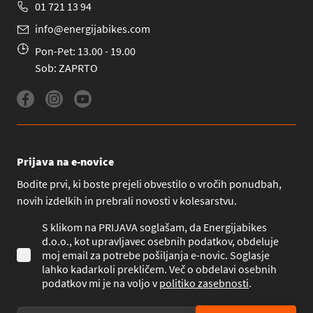
01 721 13 94
info@energijabikes.com
Pon-Pet: 13.00 - 19.00
Sob: ZAPRTO
Prijava na e-novice
Bodite prvi, ki boste prejeli obvestilo o vročih ponudbah,
novih izdelkih in prebrali novosti v kolesarstvu.
S klikom na PRIJAVA soglašam, da Energijabikes
d.o.o., kot upravljavec osebnih podatkov, obdeluje
moj email za potrebe pošiljanja e-novic. Soglasje
lahko kadarkoli prekličem. Več o obdelavi osebnih
podatkov mi je na voljo v
politiko zasebnosti
.