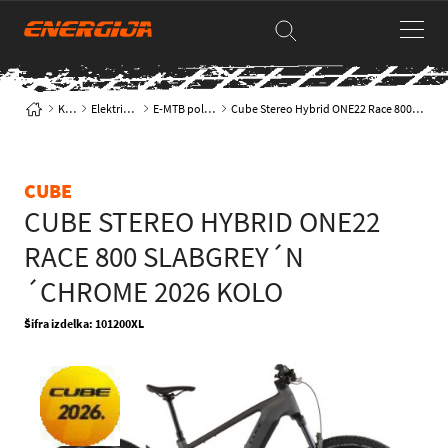
Kolesa
Električna kolesa
E-MTB polnovzmetena
Cube Stereo Hybrid ONE22 Race 800 slabgrey´n´chrome 2026 KOLO
CUBE
CUBE STEREO HYBRID ONE22
RACE 800 SLABGREY´N
´CHROME 2026 KOLO
Šifra izdelka: 101200XL