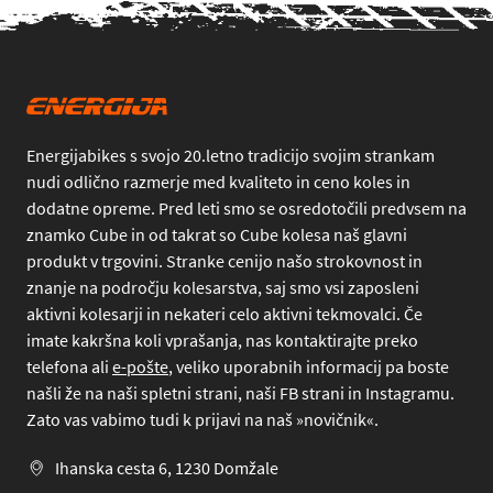
Energijabikes s svojo 20.letno tradicijo svojim strankam
nudi odlično razmerje med kvaliteto in ceno koles in
dodatne opreme. Pred leti smo se osredotočili predvsem na
znamko Cube in od takrat so Cube kolesa naš glavni
produkt v trgovini. Stranke cenijo našo strokovnost in
znanje na področju kolesarstva, saj smo vsi zaposleni
aktivni kolesarji in nekateri celo aktivni tekmovalci. Če
imate kakršna koli vprašanja, nas kontaktirajte preko
telefona
ali
e-pošte
, veliko uporabnih informacij pa boste
našli že na naši spletni strani, naši FB strani in Instagramu.
Zato vas vabimo tudi k prijavi na naš »novičnik«.
Ihanska cesta 6, 1230 Domžale