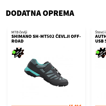
DODATNA OPREMA
MTB čevlji
Števci 
SHIMANO SH-MT502 ČEVLJI OFF-
AUTH
ROAD
USB 
65,40 €