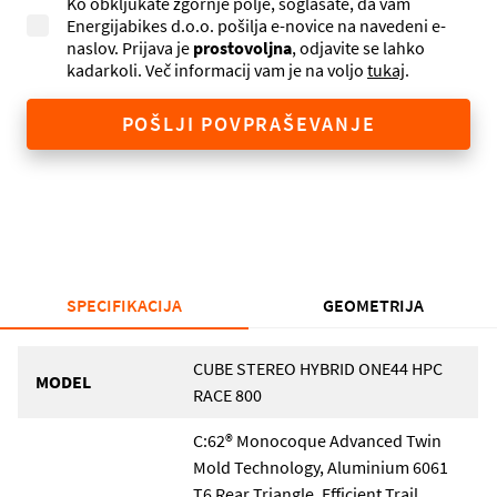
Ko obkljukate zgornje polje, soglašate, da vam
Energijabikes d.o.o. pošilja e-novice na navedeni e-
naslov. Prijava je
prostovoljna
, odjavite se lahko
kadarkoli. Več informacij vam je na voljo
tukaj
.
POŠLJI POVPRAŠEVANJE
SPECIFIKACIJA
GEOMETRIJA
CUBE STEREO HYBRID ONE44 HPC
MODEL
RACE 800
C:62® Monocoque Advanced Twin
Mold Technology, Aluminium 6061
T6 Rear Triangle, Efficient Trail