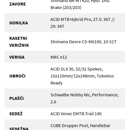
Shimano BR-MT420, Hydr. Disc
ZAVORE
Brake (203/203)
ACID MTB Hybrid Pro, 27.5: 36T //
GONILKA
29: 34T
KASETNI
Shimano Deore CS-M6100, 10-51T
VERIŽNIK
VERIGA
KMC e12
ACID SLX 30, 32/32 Spokes,
OBROČI
15x110mm/12x148mm, Tubeless
Ready
Schwalbe Nobby Nic, Performance,
PLAŠČI
2.6
SEDEŽ
ACID Venec EMTB Trail 140
CUBE Dropper Post, Handlebar
SEDEŽNA