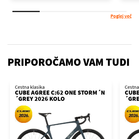
Poglej več
PRIPOROČAMO VAM TUDI
Cestna klasika
Cestna
CUBE AGREE C:62 ONE STORM´N
CUBE
´GREY 2026 KOLO
´GRE