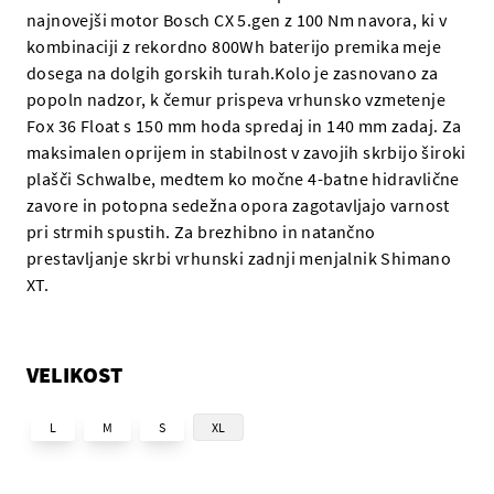
najnovejši motor Bosch CX 5.gen z 100 Nm navora, ki v
kombinaciji z rekordno 800Wh baterijo premika meje
dosega na dolgih gorskih turah.Kolo je zasnovano za
popoln nadzor, k čemur prispeva vrhunsko vzmetenje
Fox 36 Float s 150 mm hoda spredaj in 140 mm zadaj. Za
maksimalen oprijem in stabilnost v zavojih skrbijo široki
plašči Schwalbe, medtem ko močne 4-batne hidravlične
zavore in potopna sedežna opora zagotavljajo varnost
pri strmih spustih. Za brezhibno in natančno
prestavljanje skrbi vrhunski zadnji menjalnik Shimano
XT.
VELIKOST
L
M
S
XL