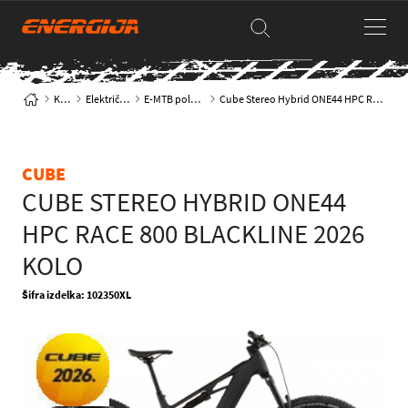
Kolesa
Električna kolesa
E-MTB polnovzmetena
Cube Stereo Hybrid ONE44 HPC Race 800 blackline 2026 KOLO
CUBE
CUBE STEREO HYBRID ONE44
HPC RACE 800 BLACKLINE 2026
KOLO
Šifra izdelka: 102350XL