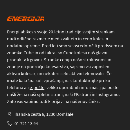
Energijabikes s svojo 20.letno tradicijo svojim strankam
nudi odlično razmerje med kvaliteto in ceno koles in
dodatne opreme. Pred leti smo se osredotočili predvsem na
znamko Cube in od takrat so Cube kolesa naš glavni
produkt v trgovini. Stranke cenijo našo strokovnost in
znanje na področju kolesarstva, saj smo vsi zaposleni
aktivni kolesarji in nekateri celo aktivni tekmovalci. Če
imate kakršna koli vprašanja, nas kontaktirajte preko
telefona
ali
e-pošte
, veliko uporabnih informacij pa boste
našli že na naši spletni strani, naši FB strani in Instagramu.
Zato vas vabimo tudi k prijavi na naš »novičnik«.
Ihanska cesta 6, 1230 Domžale
01 721 13 94