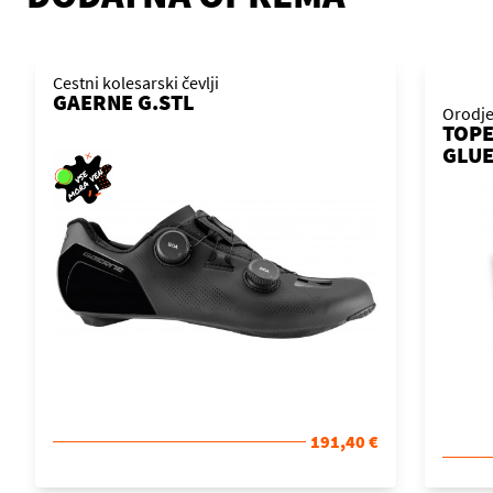
Cestni kolesarski čevlji
GAERNE G.STL
Orodj
TOPE
GLUE
191,40 €