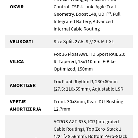
OKVIR
Control, FSP 4-Link, Agile Trail
Geometry, Boost 148, UDH™, Full
Integrated Battery, Advanced
Internal Cable Routing
VELIKOSTI
Size Split: 27.5: S // 29: M L XL
Fox 36 Float AWL HD Sport RAIL 2.0
VILICA
R, Tapered, 15x110mm, E-Bike
Optimized, 150mm
Fox Float Rhythm R, 230x60mm
AMORTIZER
(27.5: 210x55mm), Adjustable LSR
VPETJE
Front: 30x8mm, Rear: DU-Bushing
AMORTIZERJA
12.7mm
ACROS AZF-675, ICR (Integrated
Cable Routing), Top Zero-Stack 1
1/2" (ZS 56mm), Bottom Zero-Stack