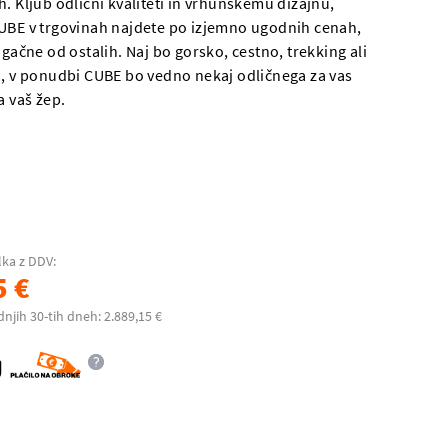
. Kljub odlični kvaliteti in vrhunskemu dizajnu,
UBE v trgovinah najdete po izjemno ugodnih cenah,
ugačne od ostalih. Naj bo gorsko, cestno, trekking ali
o, v ponudbi CUBE bo vedno nekaj odličnega za vas
a vaš žep.
lka z DDV:
5 €
dnjih 30-tih dneh: 2.889,15 €