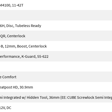
M4100, 11-42T
36H, Disc, Tubeless Ready
QR, Centerlock
B, 12mm, Boost, Centerlock
Performance, K-Guard, 55-622
ce Comfort
eatpost HD, 30.9mm
i Integrated w/ Hidden Tool, 36mm (EE: CUBE Screwlock Semi Inte
12V, DC