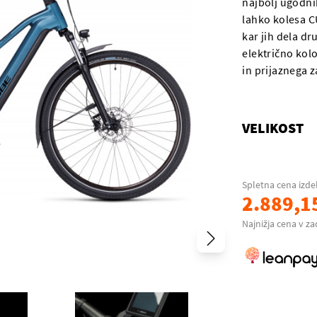
najbolj ugodnih
lahko kolesa C
kar jih dela dr
električno kol
in prijaznega z
VELIKOST
Spletna cena izde
2.889,1
Najnižja cena v za