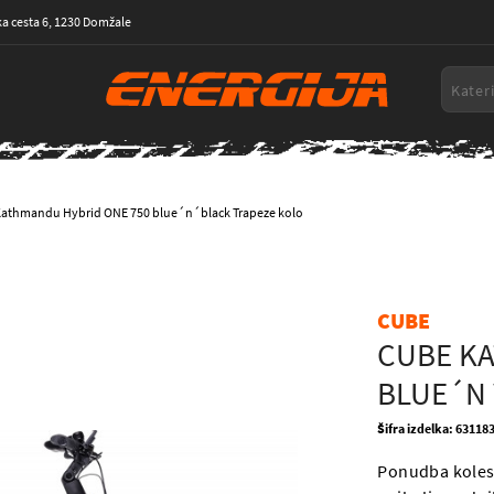
a cesta 6, 1230 Domžale
athmandu Hybrid ONE 750 blue´n´black Trapeze kolo
CUBE
CUBE K
BLUE´N
Šifra izdelka: 63118
Ponudba koles