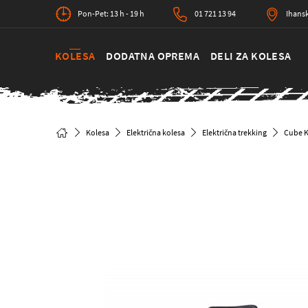
Pon-Pet: 13 h - 19 h
01 721 13 94
Ihansk
KOLESA
DODATNA OPREMA
DELI ZA KOLESA
Kolesa
Električna kolesa
Električna trekking
Cube K