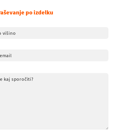
raševanje po izdelku