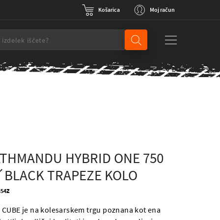
Košarica
Moj račun
ATHMANDU HYBRID ONE 750
´BLACK TRAPEZE KOLO
354Z
 CUBE je na kolesarskem trgu poznana kot ena