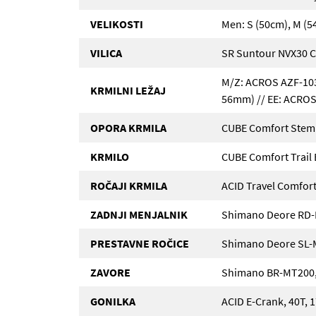
VELIKOSTI
Men: S (50cm), M (54
VILICA
SR Suntour NVX30 C
M/Z: ACROS AZF-1035
KRMILNI LEŽAJ
56mm) // EE: ACROS
OPORA KRMILA
CUBE Comfort Stem 
KRMILO
CUBE Comfort Trail
ROČAJI KRMILA
ACID Travel Comfor
ZADNJI MENJALNIK
Shimano Deore RD-
PRESTAVNE ROČICE
Shimano Deore SL-M
ZAVORE
Shimano BR-MT200, 
GONILKA
ACID E-Crank, 40T,