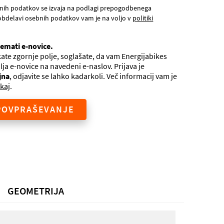
nih podatkov se izvaja na podlagi prepogodbenega
obdelavi osebnih podatkov vam je na voljo v
politiki
jemati e-novice.
ate zgornje polje, soglašate, da vam Energijabikes
ilja e-novice na navedeni e-naslov. Prijava je
jna
, odjavite se lahko kadarkoli. Več informacij vam je
kaj
.
POVPRAŠEVANJE
GEOMETRIJA