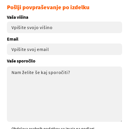
Pošlji povpraševanje po izdelku
Vaša višina
Email
Vaše sporočilo
Obdelava osebnih podatkov se izvaja na podlagi