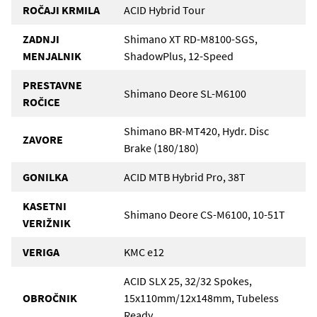
ROČAJI KRMILA
ACID Hybrid Tour
ZADNJI
Shimano XT RD-M8100-SGS,
MENJALNIK
ShadowPlus, 12-Speed
PRESTAVNE
Shimano Deore SL-M6100
ROČICE
Shimano BR-MT420, Hydr. Disc
ZAVORE
Brake (180/180)
GONILKA
ACID MTB Hybrid Pro, 38T
KASETNI
Shimano Deore CS-M6100, 10-51T
VERIŽNIK
VERIGA
KMC e12
ACID SLX 25, 32/32 Spokes,
OBROČNIK
15x110mm/12x148mm, Tubeless
Ready