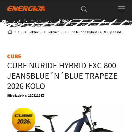
Kolesa
Električna kolesa
Električna trekking
Cube Nuride Hybrid EXC 800 jeansblue´n´blue Trapeze 2026 Kolo
CUBE
CUBE NURIDE HYBRID EXC 800
JEANSBLUE´N´BLUE TRAPEZE
2026 KOLO
Šifra izdelka: 11031158Z