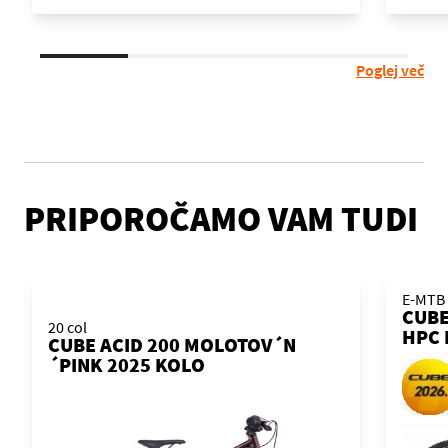
Poglej več
PRIPOROČAMO VAM TUDI
E-MTB
CUBE
20 col
HPC 
CUBE ACID 200 MOLOTOV´N
KOL
´PINK 2025 KOLO