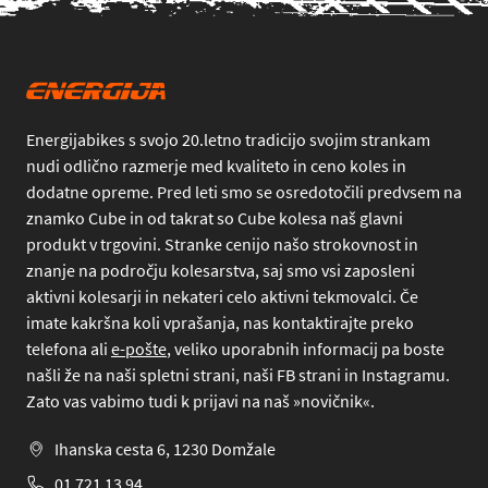
Energijabikes s svojo 20.letno tradicijo svojim strankam
nudi odlično razmerje med kvaliteto in ceno koles in
dodatne opreme. Pred leti smo se osredotočili predvsem na
znamko Cube in od takrat so Cube kolesa naš glavni
produkt v trgovini. Stranke cenijo našo strokovnost in
znanje na področju kolesarstva, saj smo vsi zaposleni
aktivni kolesarji in nekateri celo aktivni tekmovalci. Če
imate kakršna koli vprašanja, nas kontaktirajte preko
telefona
ali
e-pošte
, veliko uporabnih informacij pa boste
našli že na naši spletni strani, naši FB strani in Instagramu.
Zato vas vabimo tudi k prijavi na naš »novičnik«.
Ihanska cesta 6, 1230 Domžale
01 721 13 94