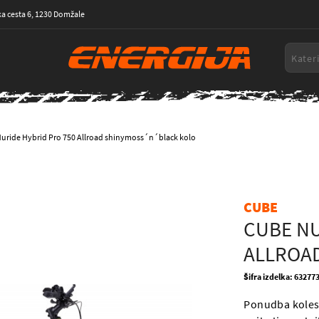
a cesta 6, 1230 Domžale
uride Hybrid Pro 750 Allroad shinymoss´n´black kolo
CUBE
CUBE NU
ALLROA
Šifra izdelka: 63277
Ponudba koles