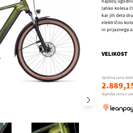
najbolj ugodnih
lahko kolesa C
kar jih dela dr
električno kol
in prijaznega z
VELIKOST
Spletna cena izde
2.889,1
Najnižja cena v za