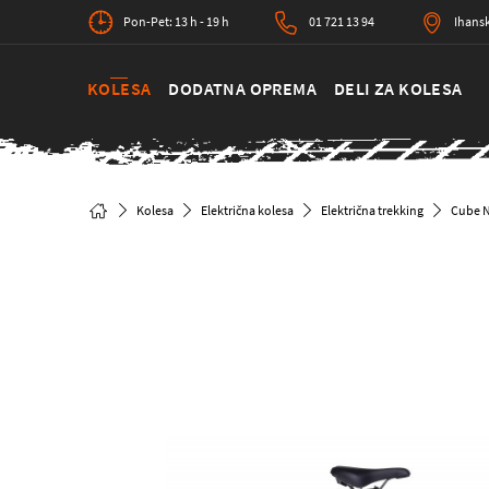
Pon-Pet: 13 h - 19 h
01 721 13 94
Ihansk
KOLESA
DODATNA OPREMA
DELI ZA KOLESA
Kolesa
Električna kolesa
Električna trekking
Cube N