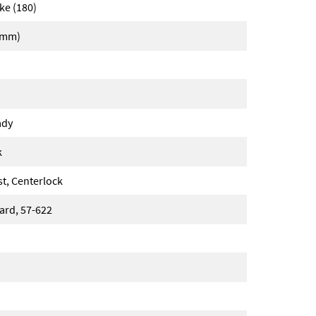
ke (180)
0mm)
ady
k
, Centerlock
ard, 57-622