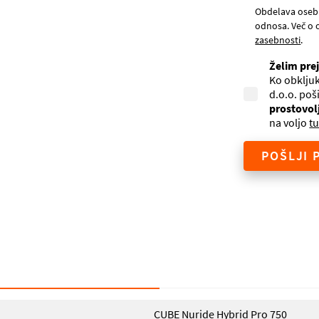
Obdelava oseb
odnosa. Več o 
zasebnosti
.
Želim pre
Ko obkljuk
d.o.o. poš
prostovol
na voljo
tu
POŠLJI 
CUBE Nuride Hybrid Pro 750