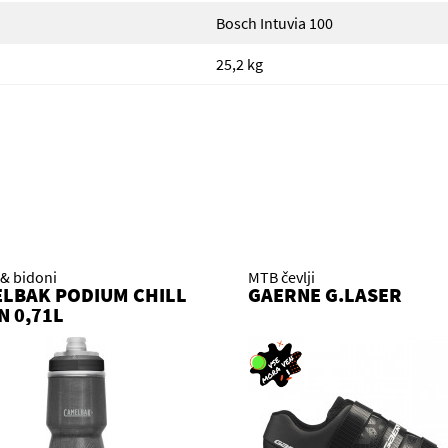
Bosch Intuvia 100
25,2 kg
 & bidoni
MTB čevlji
LBAK PODIUM CHILL
GAERNE G.LASER
N 0,71L