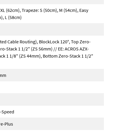
 XL (62cm), Trapeze: S (50cm), M (54cm), Easy
m), L (58cm)
ted Cable Routing), BlockLock 120°, Top Zero-
ro-Stack 1 1/2" (ZS 56mm) // EE: ACROS AZX-
ack 1 1/8" (ZS 44mm), Bottom Zero-Stack 1 1/2"
8mm
0-Speed
re-Plus