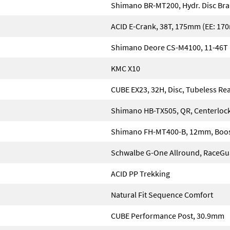
Shimano BR-MT200, Hydr. Disc Bra
ACID E-Crank, 38T, 175mm (EE: 17
Shimano Deore CS-M4100, 11-46T
KMC X10
CUBE EX23, 32H, Disc, Tubeless Re
Shimano HB-TX505, QR, Centerloc
Shimano FH-MT400-B, 12mm, Boost
Schwalbe G-One Allround, RaceGu
ACID PP Trekking
Natural Fit Sequence Comfort
CUBE Performance Post, 30.9mm