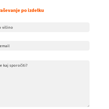
raševanje po izdelku