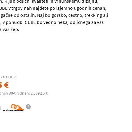
. Kljub odlični kvaliteti in vrhunskemu dizajnu,
UBE v trgovinah najdete po izjemno ugodnih cenah,
ugačne od ostalih. Naj bo gorsko, cestno, trekking ali
o, v ponudbi CUBE bo vedno nekaj odličnega za vas
a vaš žep.
lka z DDV:
5 €
dnjih 30-tih dneh: 2.889,15 €