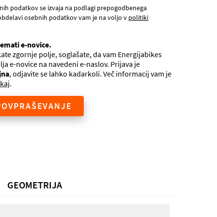
nih podatkov se izvaja na podlagi prepogodbenega
obdelavi osebnih podatkov vam je na voljo v
politiki
jemati e-novice.
ate zgornje polje, soglašate, da vam Energijabikes
ilja e-novice na navedeni e-naslov. Prijava je
jna
, odjavite se lahko kadarkoli. Več informacij vam je
kaj
.
POVPRAŠEVANJE
GEOMETRIJA