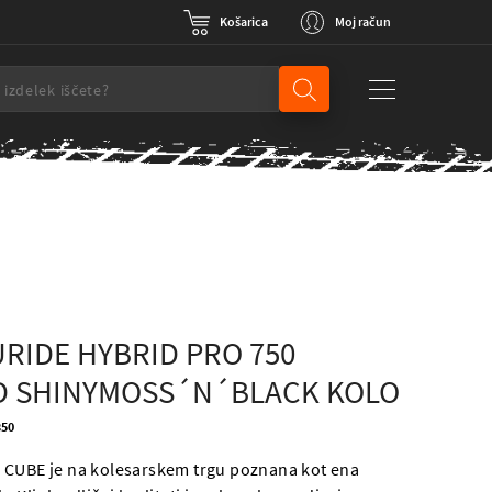
Košarica
Moj račun
RIDE HYBRID PRO 750
D SHINYMOSS´N´BLACK KOLO
350
 CUBE je na kolesarskem trgu poznana kot ena