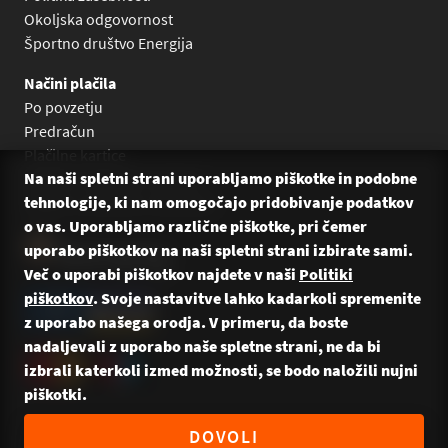
Okoljska odgovornost
Športno društvo Energija
Načini plačila
Po povzetju
Predračun
Plačilne kartice
Na naši spletni strani uporabljamo piškotke in podobne
Plačilo na obroke Leanpay
tehnologije, ki nam omogočajo pridobivanje podatkov
Plačilo na obroke s karticami
o vas. Uporabljamo različne piškotke, pri čemer
uporabo piškotkov na naši spletni strani izbirate sami.
Več o uporabi piškotkov najdete v naši
Politiki
piškotkov
. Svoje nastavitve lahko kadarkoli spremenite
z uporabo našega orodja. V primeru, da boste
nadaljevali z uporabo naše spletne strani, ne da bi
izbrali katerkoli izmed možnosti, se bodo naložili nujni
piškotki.
© 2026 Energija Bikes — Vse pravice pridržane. Naredili:
DOVOLI