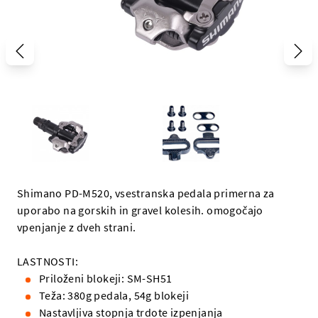
Shimano PD-M520, vsestranska pedala primerna za
uporabo na gorskih in gravel kolesih. omogočajo
vpenjanje z dveh strani.
LASTNOSTI:
Priloženi blokeji: SM-SH51
Teža: 380g pedala, 54g blokeji
Nastavljiva stopnja trdote izpenjanja