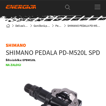
Deli za kolesa
Gonilke & pedala
Pedala
SHIMANO PEDALA PD-M520L SPD
SHIMANO
SHIMANO PEDALA PD-M520L SPD
Šifra izdelka: EPDM520L
NA ZALOGI