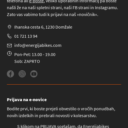
telefona
ali
e-pošte
, veliko uporabnih informacij pa boste
našli že na naši spletni strani, naši FB strani in Instagramu.
Zato vas vabimo tudi k prijavi na naš »novičnik«.
Ihanska cesta 6, 1230 Domžale
01 721 13 94
info@energijabikes.com
Pon-Pet: 13.00 - 19.00
Sob: ZAPRTO
Prijava na e-novice
Bodite prvi, ki boste prejeli obvestilo o vročih ponudbah,
novih izdelkih in prebrali novosti v kolesarstvu.
S klikom na PRIJAVA soglašam, da Energijabikes