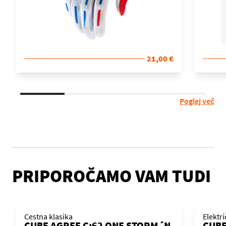
21,00 €
Poglej več
PRIPOROČAMO VAM TUDI
Cestna klasika
Elektr
CUBE AGREE C:62 ONE STORM´N
CUBE