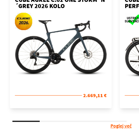
´GREY 2026 KOLO
PERF
´N´B
KOL
2.669,11 €
Poglej več