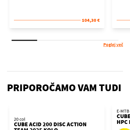
104,30 €
Poglej več
PRIPOROČAMO VAM TUDI
E-MTB
CUBE
20 col
HPC 
CUBE ACID 200 DISC ACTION
KOL
TEAM 2025 KOLO