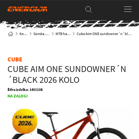
Kolesa
Gorska kolesa
MTB hardtail
Cube Aim ONE sundowner´n´black 2026 Kolo
CUBE
CUBE AIM ONE SUNDOWNER´N
´BLACK 2026 KOLO
Šifra izdelka: 140110S
NA ZALOGI