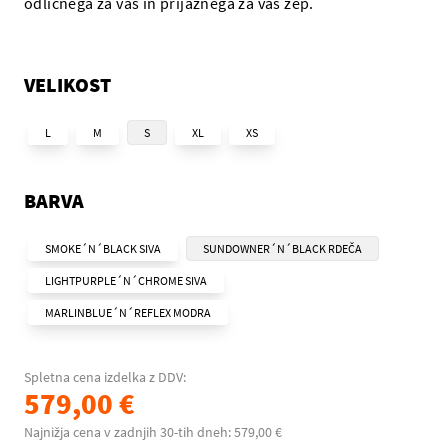
odličnega za vas in prijaznega za vaš žep.
VELIKOST
L
M
S
XL
XS
BARVA
SMOKE´N´BLACK SIVA
SUNDOWNER´N´BLACK RDEČA
LIGHTPURPLE´N´CHROME SIVA
MARLINBLUE´N´REFLEX MODRA
Spletna cena izdelka z DDV:
579,00 €
Najnižja cena v zadnjih 30-tih dneh: 579,00 €