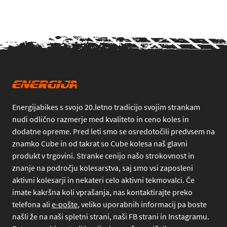
Energijabikes s svojo 20.letno tradicijo svojim strankam
nudi odlično razmerje med kvaliteto in ceno koles in
dodatne opreme. Pred leti smo se osredotočili predvsem na
znamko Cube in od takrat so Cube kolesa naš glavni
produkt v trgovini. Stranke cenijo našo strokovnost in
znanje na področju kolesarstva, saj smo vsi zaposleni
aktivni kolesarji in nekateri celo aktivni tekmovalci. Če
imate kakršna koli vprašanja, nas kontaktirajte preko
telefona
ali
e-pošte
, veliko uporabnih informacij pa boste
našli že na naši spletni strani, naši FB strani in Instagramu.