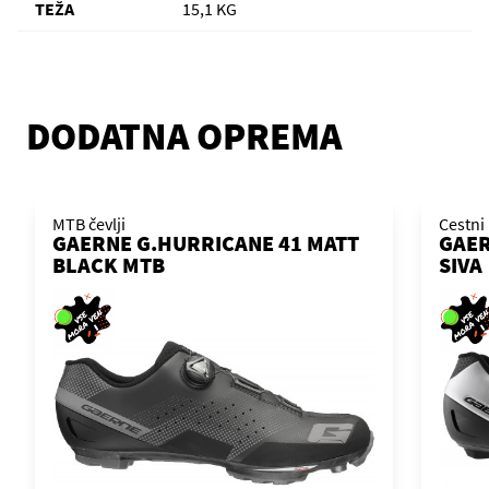
TEŽA
15,1 KG
DODATNA OPREMA
MTB čevlji
Cestni 
GAERNE G.HURRICANE 41 MATT
GAER
BLACK MTB
SIVA