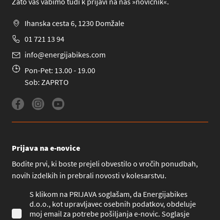
Zato vas vabimo tudi k prijavi na naš »novičnik«.
Ihanska cesta 6, 1230 Domžale
01 721 13 94
info@energijabikes.com
Pon-Pet: 13.00 - 19.00
Sob: ZAPRTO
Prijava na e-novice
Bodite prvi, ki boste prejeli obvestilo o vročih ponudbah,
novih izdelkih in prebrali novosti v kolesarstvu.
S klikom na PRIJAVA soglašam, da Energijabikes
d.o.o., kot upravljavec osebnih podatkov, obdeluje
moj email za potrebe pošiljanja e-novic. Soglasje