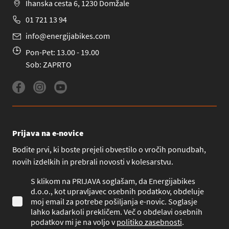
Ihanska cesta 6, 1230 Domžale
01 721 13 94
info@energijabikes.com
Pon-Pet: 13.00 - 19.00
Sob: ZAPRTO
Prijava na e-novice
Bodite prvi, ki boste prejeli obvestilo o vročih ponudbah,
novih izdelkih in prebrali novosti v kolesarstvu.
S klikom na PRIJAVA soglašam, da Energijabikes
d.o.o., kot upravljavec osebnih podatkov, obdeluje
moj email za potrebe pošiljanja e-novic. Soglasje
lahko kadarkoli prekličem. Več o obdelavi osebnih
podatkov mi je na voljo v
politiko zasebnosti
.