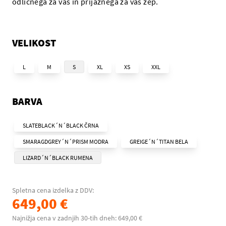
odličnega za vas in prijaznega za vaš žep.
VELIKOST
L
M
S
XL
XS
XXL
BARVA
SLATEBLACK´N´BLACK ČRNA
SMARAGDGREY´N´PRISM MODRA
GREIGE´N´TITAN BELA
LIZARD´N´BLACK RUMENA
Spletna cena izdelka z DDV:
649,00 €
Najnižja cena v zadnjih 30-tih dneh: 649,00 €