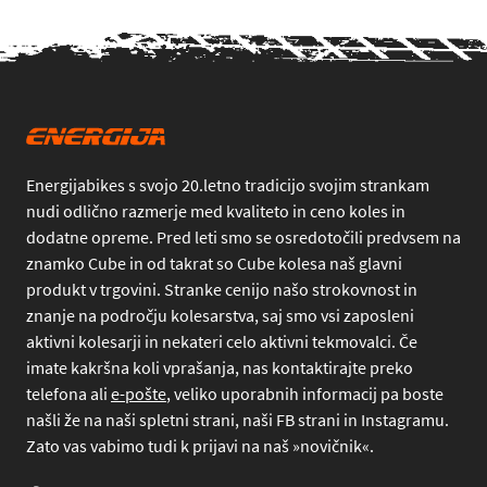
Energijabikes s svojo 20.letno tradicijo svojim strankam
nudi odlično razmerje med kvaliteto in ceno koles in
dodatne opreme. Pred leti smo se osredotočili predvsem na
znamko Cube in od takrat so Cube kolesa naš glavni
produkt v trgovini. Stranke cenijo našo strokovnost in
znanje na področju kolesarstva, saj smo vsi zaposleni
aktivni kolesarji in nekateri celo aktivni tekmovalci. Če
imate kakršna koli vprašanja, nas kontaktirajte preko
telefona
ali
e-pošte
, veliko uporabnih informacij pa boste
našli že na naši spletni strani, naši FB strani in Instagramu.
Zato vas vabimo tudi k prijavi na naš »novičnik«.