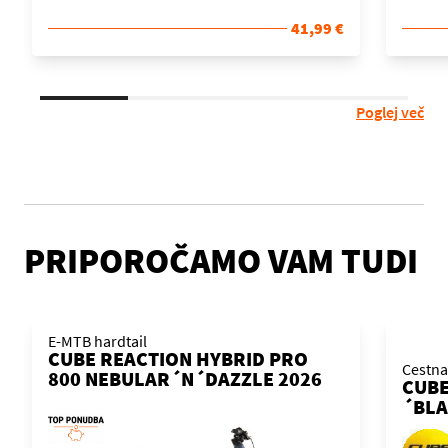
41,99 €
Poglej več
PRIPOROČAMO VAM TUDI
E-MTB hardtail
CUBE REACTION HYBRID PRO
Cestna
800 NEBULAR´N´DAZZLE 2026
CUBE
KOLO
´BLA