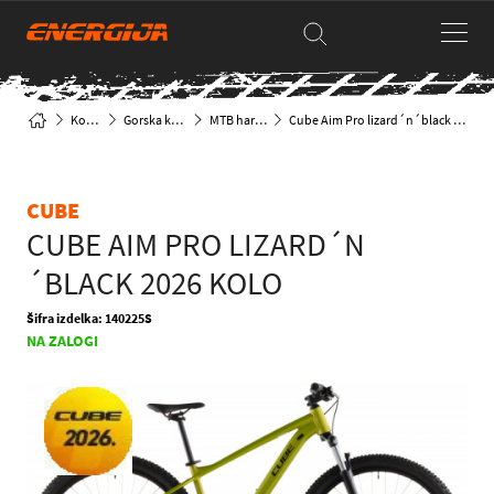
Kolesa
Gorska kolesa
MTB hardtail
Cube Aim Pro lizard´n´black 2026 Kolo
CUBE
CUBE AIM PRO LIZARD´N
´BLACK 2026 KOLO
Šifra izdelka: 140225S
NA ZALOGI