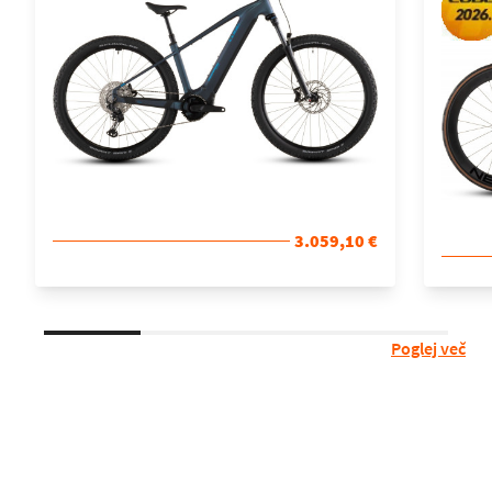
3.059,10 €
Poglej več