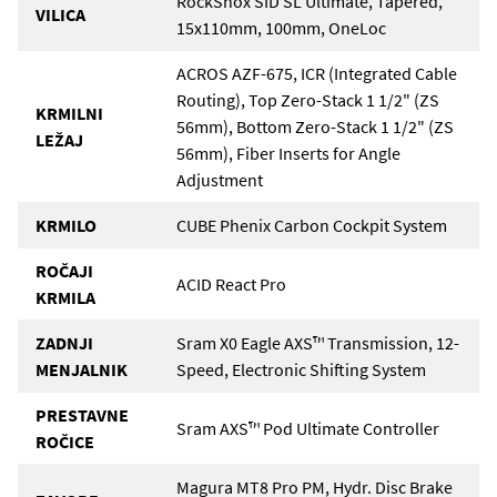
RockShox SID SL Ultimate, Tapered,
VILICA
15x110mm, 100mm, OneLoc
ACROS AZF-675, ICR (Integrated Cable
Routing), Top Zero-Stack 1 1/2" (ZS
KRMILNI
56mm), Bottom Zero-Stack 1 1/2" (ZS
LEŽAJ
56mm), Fiber Inserts for Angle
Adjustment
KRMILO
CUBE Phenix Carbon Cockpit System
ROČAJI
ACID React Pro
KRMILA
ZADNJI
Sram X0 Eagle AXS™ Transmission, 12-
MENJALNIK
Speed, Electronic Shifting System
PRESTAVNE
Sram AXS™ Pod Ultimate Controller
ROČICE
Magura MT8 Pro PM, Hydr. Disc Brake