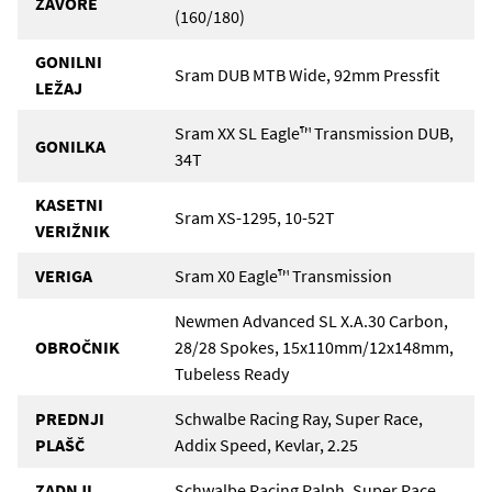
ZAVORE
(160/180)
GONILNI
Sram DUB MTB Wide, 92mm Pressfit
LEŽAJ
Sram XX SL Eagle™ Transmission DUB,
GONILKA
34T
KASETNI
Sram XS-1295, 10-52T
VERIŽNIK
VERIGA
Sram X0 Eagle™ Transmission
Newmen Advanced SL X.A.30 Carbon,
OBROČNIK
28/28 Spokes, 15x110mm/12x148mm,
Tubeless Ready
PREDNJI
Schwalbe Racing Ray, Super Race,
PLAŠČ
Addix Speed, Kevlar, 2.25
ZADNJI
Schwalbe Racing Ralph, Super Race,