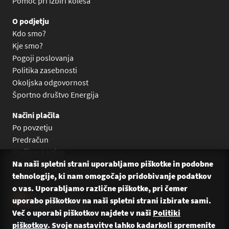
Pomoč pri izbiri kolesa
O podjetju
Kdo smo?
Kje smo?
Pogoji poslovanja
Politika zasebnosti
Okoljska odgovornost
Športno društvo Energija
Načini plačila
Po povzetju
Predračun
Plačilne kartice
Na naši spletni strani uporabljamo piškotke in podobne
Plačilo na obroke Leanpay
tehnologije, ki nam omogočajo pridobivanje podatkov
Plačilo na obroke s karticami
o vas. Uporabljamo različne piškotke, pri čemer
uporabo piškotkov na naši spletni strani izbirate sami.
Več o uporabi piškotkov najdete v naši
Politiki
piškotkov
. Svoje nastavitve lahko kadarkoli spremenite