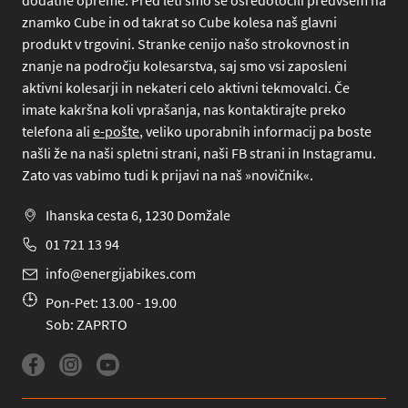
dodatne opreme. Pred leti smo se osredotočili predvsem na
znamko Cube in od takrat so Cube kolesa naš glavni
produkt v trgovini. Stranke cenijo našo strokovnost in
znanje na področju kolesarstva, saj smo vsi zaposleni
aktivni kolesarji in nekateri celo aktivni tekmovalci. Če
imate kakršna koli vprašanja, nas kontaktirajte preko
telefona
ali
e-pošte
, veliko uporabnih informacij pa boste
našli že na naši spletni strani, naši FB strani in Instagramu.
Zato vas vabimo tudi k prijavi na naš »novičnik«.
Ihanska cesta 6, 1230 Domžale
01 721 13 94
info@energijabikes.com
Pon-Pet: 13.00 - 19.00
Sob: ZAPRTO