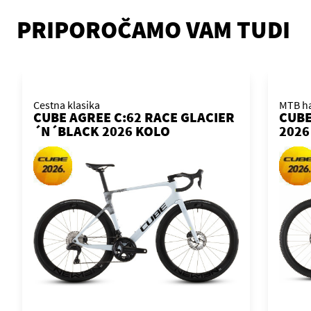
PRIPOROČAMO VAM TUDI
Cestna klasika
MTB ha
CUBE AGREE C:62 RACE GLACIER
CUBE
´N´BLACK 2026 KOLO
2026