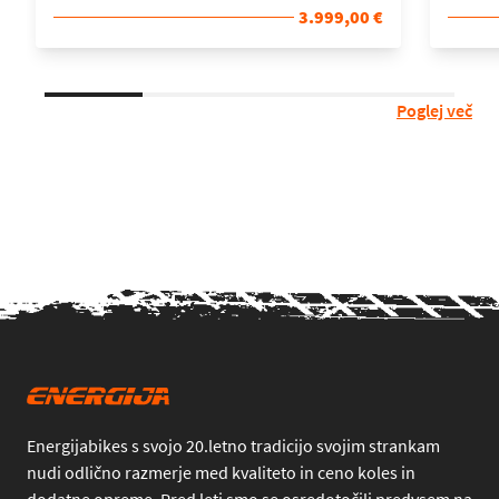
3.999,00 €
Poglej več
Energijabikes s svojo 20.letno tradicijo svojim strankam
nudi odlično razmerje med kvaliteto in ceno koles in