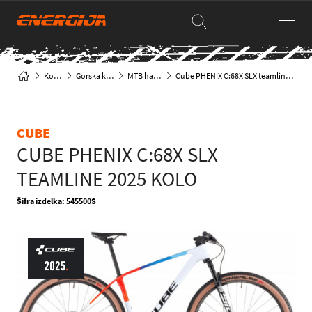
Kolesa
Gorska kolesa
MTB hardtail
Cube PHENIX C:68X SLX teamline 2025 KOLO
CUBE
CUBE PHENIX C:68X SLX
TEAMLINE 2025 KOLO
Šifra izdelka: 545500S