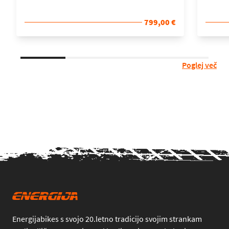
799,00 €
Poglej več
Energijabikes s svojo 20.letno tradicijo svojim strankam