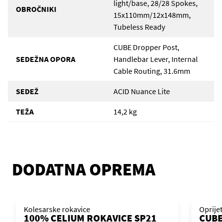
light/base, 28/28 Spokes,
OBROČNIKI
15x110mm/12x148mm,
Tubeless Ready
CUBE Dropper Post,
SEDEŽNA OPORA
Handlebar Lever, Internal
Cable Routing, 31.6mm
SEDEŽ
ACID Nuance Lite
TEŽA
14,2 kg
DODATNA OPREMA
Kolesarske rokavice
Oprije
100% CELIUM ROKAVICE SP21
CUBE