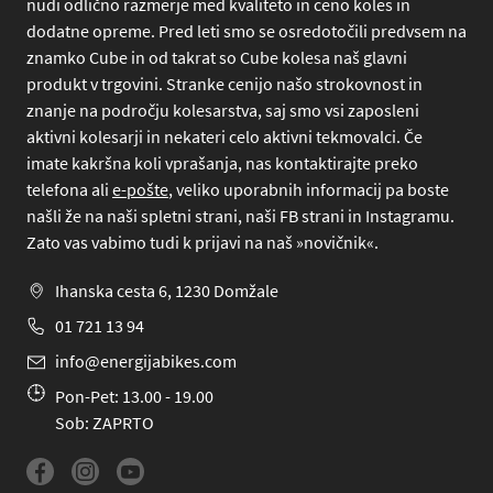
nudi odlično razmerje med kvaliteto in ceno koles in
dodatne opreme. Pred leti smo se osredotočili predvsem na
znamko Cube in od takrat so Cube kolesa naš glavni
produkt v trgovini. Stranke cenijo našo strokovnost in
znanje na področju kolesarstva, saj smo vsi zaposleni
aktivni kolesarji in nekateri celo aktivni tekmovalci. Če
imate kakršna koli vprašanja, nas kontaktirajte preko
telefona
ali
e-pošte
, veliko uporabnih informacij pa boste
našli že na naši spletni strani, naši FB strani in Instagramu.
Zato vas vabimo tudi k prijavi na naš »novičnik«.
Ihanska cesta 6, 1230 Domžale
01 721 13 94
info@energijabikes.com
Pon-Pet: 13.00 - 19.00
Sob: ZAPRTO