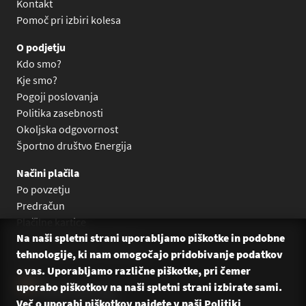
Kontakt
Pomoč pri izbiri kolesa
O podjetju
Kdo smo?
Kje smo?
Pogoji poslovanja
Politika zasebnosti
Okoljska odgovornost
Športno društvo Energija
Načini plačila
Po povzetju
Predračun
Plačilne kartice
Na naši spletni strani uporabljamo piškotke in podobne
Plačilo na obroke Leanpay
tehnologije, ki nam omogočajo pridobivanje podatkov
Plačilo na obroke s karticami
o vas. Uporabljamo različne piškotke, pri čemer
uporabo piškotkov na naši spletni strani izbirate sami.
Več o uporabi piškotkov najdete v naši
Politiki