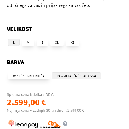
odličnega za vas in prijaznega za vaš žep.
VELIKOST
L
M
S
XL
XS
BARVA
WINE´N´GREY RDEČA
RAWMETAL´N´BLACK SIVA
Spletna cena izdelka z DDV:
2.599,00 €
Najnižja cena v zadnjih 30-tih dneh: 2.599,00 €