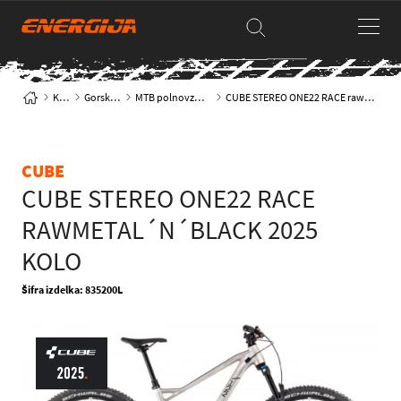
Kolesa
Gorska kolesa
MTB polnovzmeteno XC-trail
CUBE STEREO ONE22 RACE rawmetal´n´black 2025 KOLO
CUBE
CUBE STEREO ONE22 RACE
RAWMETAL´N´BLACK 2025
KOLO
Šifra izdelka: 835200L