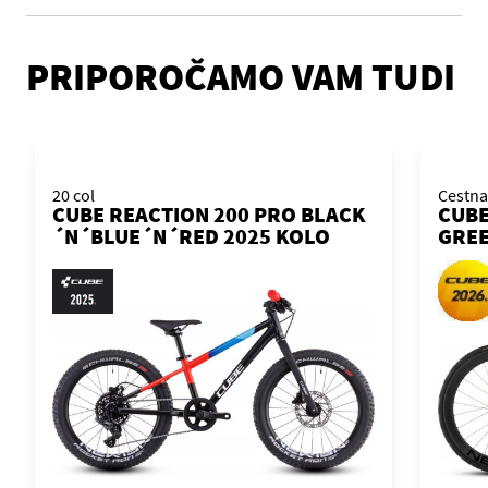
PRIPOROČAMO VAM TUDI
20 col
Cestna
CUBE REACTION 200 PRO BLACK
CUBE
´N´BLUE´N´RED 2025 KOLO
GREE
KOL