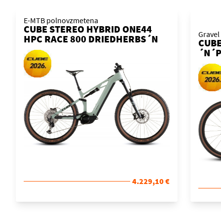
E-MTB polnovzmetena
CUBE STEREO HYBRID ONE44
Gravel
HPC RACE 800 DRIEDHERBS´N
CUBE
´BLACK 2026 KOLO
´N´P
4.229,10 €