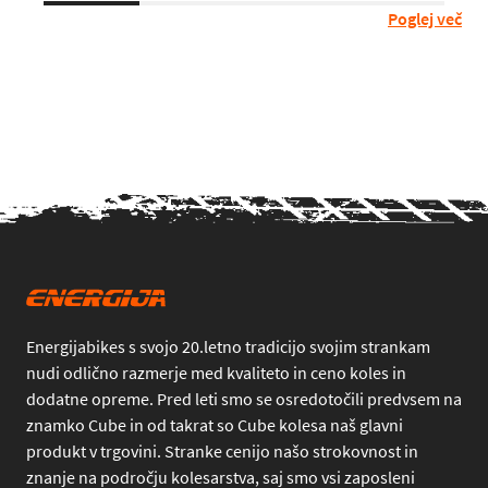
Poglej več
Energijabikes s svojo 20.letno tradicijo svojim strankam
nudi odlično razmerje med kvaliteto in ceno koles in
dodatne opreme. Pred leti smo se osredotočili predvsem na
znamko Cube in od takrat so Cube kolesa naš glavni
produkt v trgovini. Stranke cenijo našo strokovnost in
znanje na področju kolesarstva, saj smo vsi zaposleni