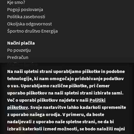
Kje smo?
Pogoji poslovanja
Politika zasebnosti
Okoljska odgovornost
Športno društvo Energija
Načini plačila
Po povzetju
Predračun
Plačilne kartice
Na naši spletni strani uporabljamo piškotke in podobne
Plačilo na obroke Leanpay
tehnologije, ki nam omogočajo pridobivanje podatkov
Plačilo na obroke s karticami
o vas. Uporabljamo različne piškotke, pri čemer
uporabo piškotkov na naši spletni strani izbirate sami.
Več o uporabi piškotkov najdete v naši
Politiki
piškotkov
. Svoje nastavitve lahko kadarkoli spremenite
z uporabo našega orodja. V primeru, da boste
nadaljevali z uporabo naše spletne strani, ne da bi
izbrali katerkoli izmed možnosti, se bodo naložili nujni