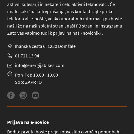
aktivni kolesarji in nekateri celo aktivni tekmovalci. Če
imate kakršna koli vprašanja, nas kontaktirajte preko
telefona
ali
e-pošte
, veliko uporabnih informacij pa boste
našli že na naši spletni strani, naši FB strani in Instagramu.
Zato vas vabimo tudi k prijavi na naš »novičnik«.
Ihanska cesta 6, 1230 Domžale
01 721 13 94
info@energijabikes.com
Pon-Pet: 13.00 - 19.00
Sob: ZAPRTO
Prijava na e-novice
Bodite prvi, ki boste prejeli obvestilo o vročih ponudbah,