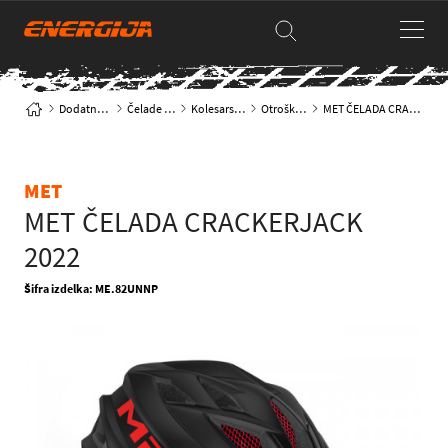
Dodatna oprema
Čelade & zaščita
Kolesarske čelade
Otroške čelade
MET ČELADA CRACKERJACK 2022
MET
MET ČELADA CRACKERJACK
2022
Šifra izdelka: ME.82UNNP