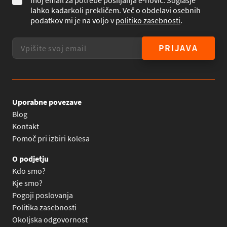
moj email za potrebe pošiljanja e-novic. Soglasje
lahko kadarkoli prekličem. Več o obdelavi osebnih
podatkov mi je na voljo v
politiko zasebnosti
.
PRIJAVA
Uporabne povezave
Blog
Kontakt
Pomoč pri izbiri kolesa
O podjetju
Kdo smo?
Kje smo?
Pogoji poslovanja
Politika zasebnosti
Okoljska odgovornost