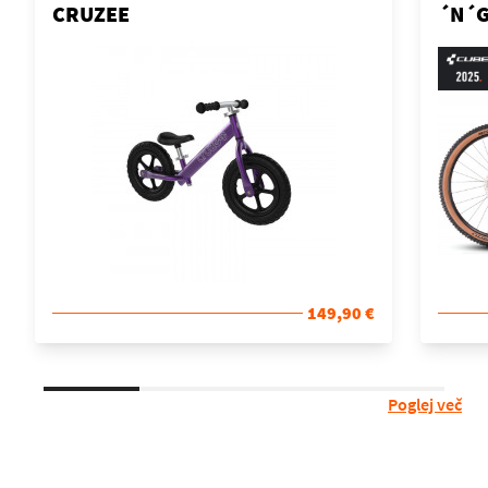
CRUZEE
´N´G
149,90 €
Poglej več