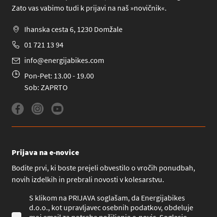
Zato vas vabimo tudi k prijavi na naš »novičnik«.
Ihanska cesta 6, 1230 Domžale
01 721 13 94
info@energijabikes.com
Pon-Pet: 13.00 - 19.00
Sob: ZAPRTO
Prijava na e-novice
Bodite prvi, ki boste prejeli obvestilo o vročih ponudbah,
novih izdelkih in prebrali novosti v kolesarstvu.
S klikom na PRIJAVA soglašam, da Energijabikes
d.o.o., kot upravljavec osebnih podatkov, obdeluje