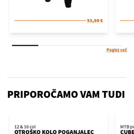
53,99 €
Poglej več
PRIPOROČAMO VAM TUDI
12 & 16 col
MTB po
OTROŠKO KOLO POGANJALEC
CUBE