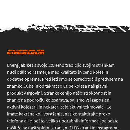
Energijabikes s svojo 20.letno tradicijo svojim strankam
nudi odlično razmerje med kvaliteto in ceno koles in
dodatne opreme. Pred leti smo se osredotočili predvsem na
znamko Cube in od takrat so Cube kolesa naš glavni
produkt v trgovini. Stranke cenijo našo strokovnost in
znanje na področju kolesarstva, saj smo vsi zaposleni
aktivni kolesarji in nekateri celo aktivni tekmovalci. Če
imate kakršna koli vprašanja, nas kontaktirajte preko
telefona
ali
e-pošte
, veliko uporabnih informacij pa boste
našli že na naši spletni strani, naši FB strani in Instagramu.