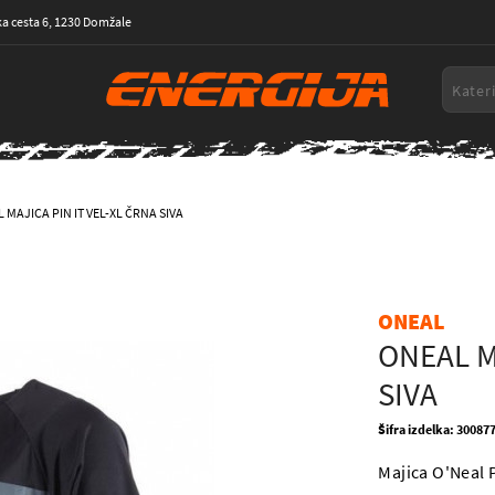
a cesta 6, 1230 Domžale
 MAJICA PIN IT VEL-XL ČRNA SIVA
ONEAL
ONEAL M
SIVA
Šifra izdelka: 30087
Majica O'Neal P