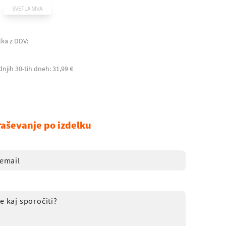
SVETLA SIVA
lka z DDV:
dnjih 30-tih dneh: 31,99 €
raševanje po izdelku