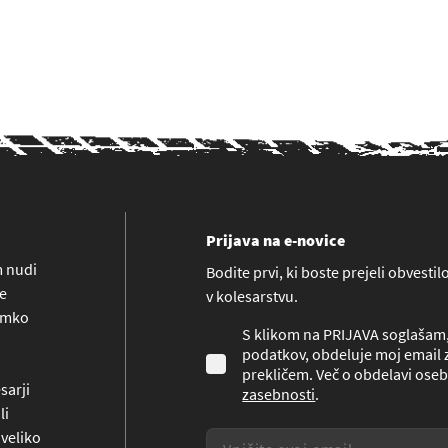
Prijava na e-novice
m nudi
Bodite prvi, ki boste prejeli obvesti
ne
v kolesarstvu.
namko
S klikom na PRIJAVA soglašam, 
podatkov, obdeluje moj email z
prekličem. Več o obdelavi oseb
sarji
zasebnosti
.
li
 veliko