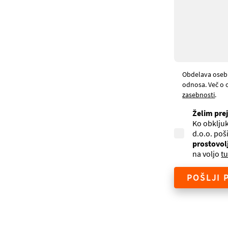
Obdelava oseb
odnosa. Več o 
zasebnosti
.
Želim pre
Ko obkljuk
d.o.o. poš
prostovol
na voljo
tu
POŠLJI 