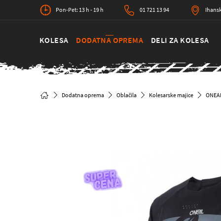
Pon-Pet: 13 h - 19 h
01 721 13 94
Ihansk
KOLESA
DODATNA OPREMA
DELI ZA KOLESA
Dodatna oprema
Oblačila
Kolesarske majice
ONEAL