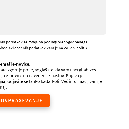
nih podatkov se izvaja na podlagi prepogodbenega
obdelavi osebnih podatkov vam je na voljo v
politiki
jemati e-novice.
ate zgornje polje, soglašate, da vam Energijabikes
ilja e-novice na navedeni e-naslov. Prijava je
jna
, odjavite se lahko kadarkoli. Več informacij vam je
kaj
.
POVPRAŠEVANJE