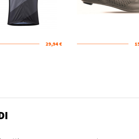
29,94 €
1
DI