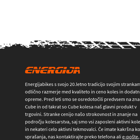
Energijabikes s svojo 20.letno tradicijo svojim stranka
odlično razmerje med kvaliteto in ceno koles in dodat
opreme. Pred leti smo se osredotočili predvsem na z
Cube in od takrat so Cube kolesa naš glavni produkt v
trgovini. Stranke cenijo našo strokovnost in znanje na
področju kolesarstva, saj smo vsi zaposleni aktivni kole
in nekateri celo aktivni tekmovalci. Če imate kakršna ko
vprašanja, nas kontaktirajte preko
telefona
ali
e-pošte
,