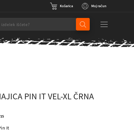
Košarica
Moj račun
AJICA PIN IT VEL-XL ČRNA
715
in It