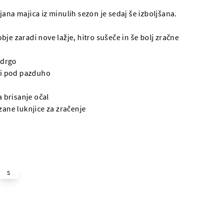
ana majica iz minulih sezon je sedaj še izboljšana.
je zaradi nove lažje, hitro sušeče in še bolj zračne
zadrgo
tki pod pazduho
a brisanje očal
zane luknjice za zračenje
S