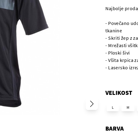
Najbolje prodaj
- Povečano udob
tkanine
- Skriti žep z 
- Mrežasti vši
- Ploski šivi
- Všita krpica z
- Lasersko izre
VELIKOST
L
M
BARVA