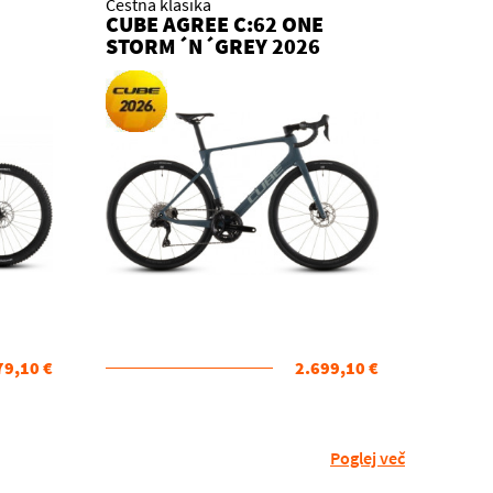
Cestna klasika
CUBE AGREE C:62 ONE
STORM´N´GREY 2026
26
KOLO
79,10 €
2.699,10 €
Poglej več