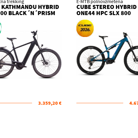
čna trekking
E-MTB polnovzmetena
 KATHMANDU HYBRID
CUBE STEREO HYBRID
800 BLACK´N´PRISM
ONE44 HPC SLX 800
 KOLO
NEBULA´N´WHITE 20
KOLO
3.359,20 €
4.6