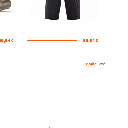
55,94 €
50,94 €
Poglej več