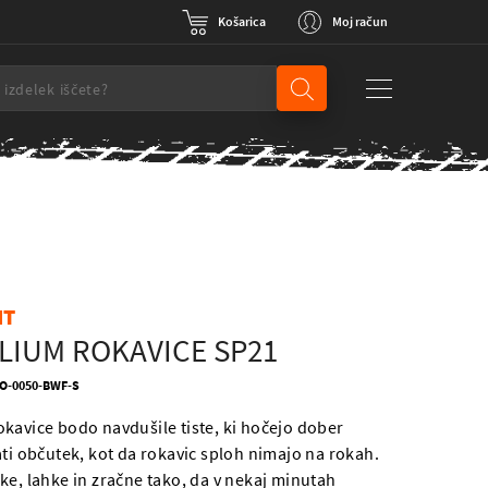
Košarica
Moj račun
NT
LIUM ROKAVICE SP21
GLO-0050-BWF-S
kavice bodo navdušile tiste, ki hočejo dober
ati občutek, kot da rokavic sploh nimajo na rokah.
ke, lahke in zračne tako, da v nekaj minutah