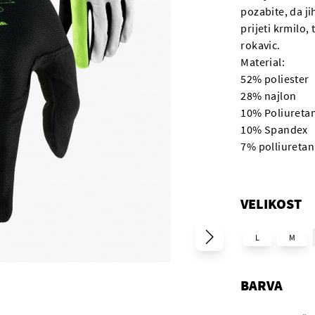
pozabite, da ji
prijeti krmilo,
rokavic.
Material:
52% poliester
28% najlon
10% Poliureta
10% Spandex
7% polliuretan
VELIKOST
L
M
BARVA