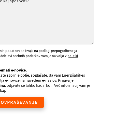
nih podatkov se izvaja na podlagi prepogodbenega
obdelavi osebnih podatkov vam je na voljo v
politiki
jemati e-novice.
ate zgornje polje, soglašate, da vam Energijabikes
ilja e-novice na navedeni e-naslov. Prijava je
jna
, odjavite se lahko kadarkoli. Več informacij vam je
kaj
.
POVPRAŠEVANJE