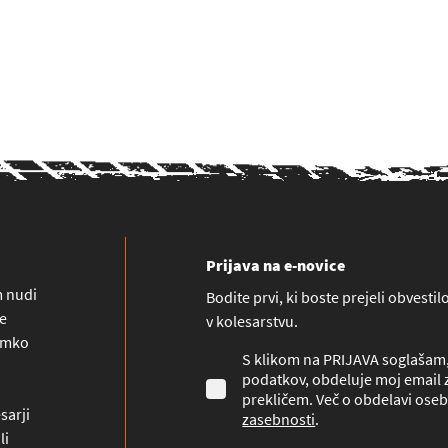
Prijava na e-novice
m nudi
Bodite prvi, ki boste prejeli obvesti
ne
v kolesarstvu.
namko
S klikom na PRIJAVA soglašam, 
podatkov, obdeluje moj email z
prekličem. Več o obdelavi oseb
sarji
zasebnosti
.
li