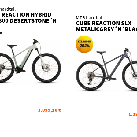
hardtail
 REACTION HYBRID
MTB hardtail
800 DESERTSTONE´N
CUBE REACTION SLX
EDHERBS 2026 KOLO
METALICGREY´N´BLA
2026 KOLO
3.059,10 €
1.2