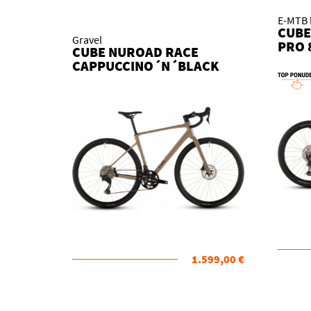
E-MTB 
CUBE
Gravel
PRO 
CUBE NUROAD RACE
´DRI
CAPPUCCINO´N´BLACK
2026 KOLO
1.599,00 €