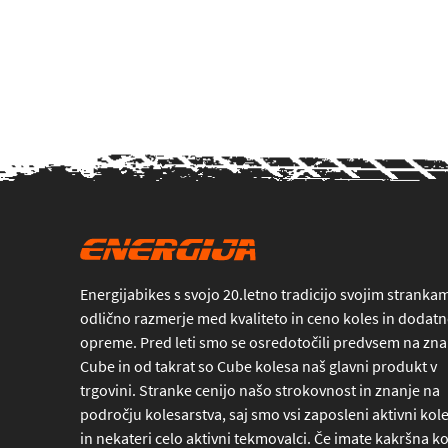
Energijabikes s svojo 20.letno tradicijo svojim stranka
odlično razmerje med kvaliteto in ceno koles in dodat
opreme. Pred leti smo se osredotočili predvsem na z
Cube in od takrat so Cube kolesa naš glavni produkt v
trgovini. Stranke cenijo našo strokovnost in znanje na
področju kolesarstva, saj smo vsi zaposleni aktivni kole
in nekateri celo aktivni tekmovalci. Če imate kakršna ko