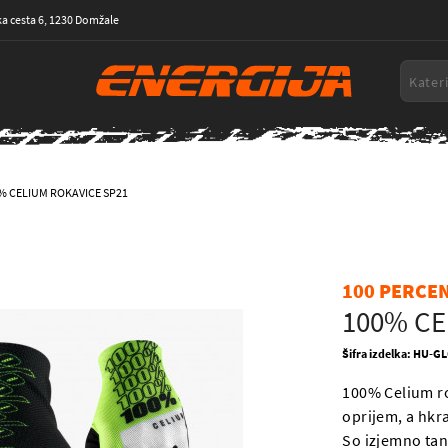
a cesta 6, 1230 Domžale
% CELIUM ROKAVICE SP21
100 PERCE
100% CE
Šifra izdelka: HU-
100% Celium ro
oprijem, a hkr
So izjemno tan