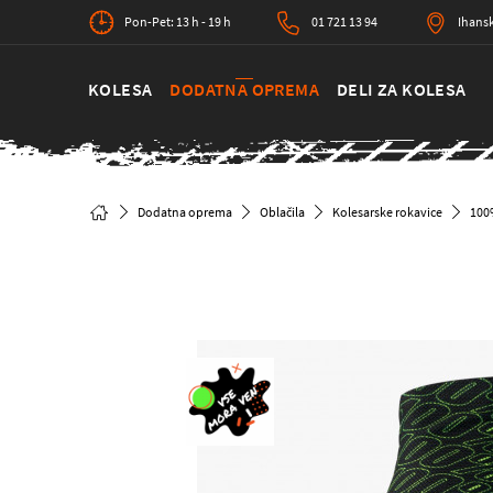
Pon-Pet: 13 h - 19 h
01 721 13 94
Ihansk
KOLESA
DODATNA OPREMA
DELI ZA KOLESA
Dodatna oprema
Oblačila
Kolesarske rokavice
100