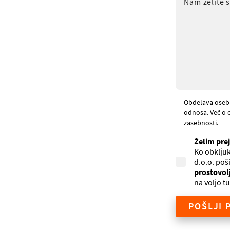
Obdelava oseb
odnosa. Več o 
zasebnosti
.
Želim pre
Ko obkljuk
d.o.o. poš
prostovol
na voljo
tu
POŠLJI 