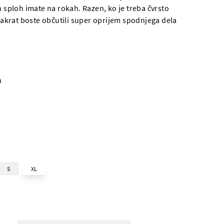
h sploh imate na rokah. Razen, ko je treba čvrsto
 takrat boste občutili super oprijem spodnjega dela
n
S
XL