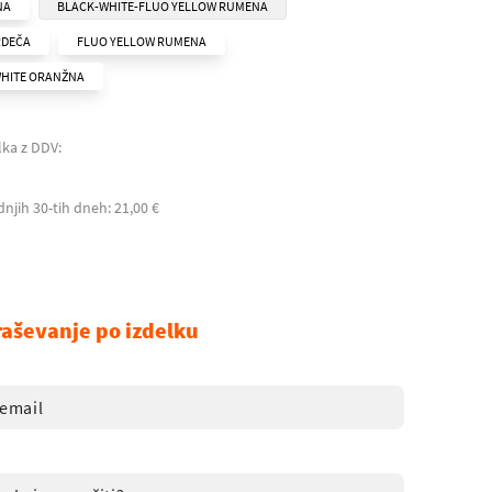
NA
BLACK-WHITE-FLUO YELLOW RUMENA
RDEČA
FLUO YELLOW RUMENA
HITE ORANŽNA
lka z DDV:
dnjih 30-tih dneh: 21,00 €
raševanje po izdelku