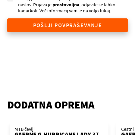
naslov. Prijava je
prostovoljna
, odjavite se lahko
kadarkoli. Več informacij vam je na voljo
tukaj
.
POŠLJI POVPRAŠEVANJE
DODATNA OPREMA
MTB čevlji
Cestni 
GAERNE G.HURRICANE LADY 37
GAE