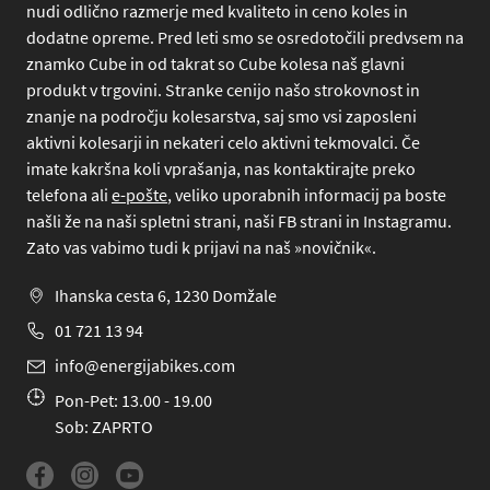
nudi odlično razmerje med kvaliteto in ceno koles in
dodatne opreme. Pred leti smo se osredotočili predvsem na
znamko Cube in od takrat so Cube kolesa naš glavni
produkt v trgovini. Stranke cenijo našo strokovnost in
znanje na področju kolesarstva, saj smo vsi zaposleni
aktivni kolesarji in nekateri celo aktivni tekmovalci. Če
imate kakršna koli vprašanja, nas kontaktirajte preko
telefona
ali
e-pošte
, veliko uporabnih informacij pa boste
našli že na naši spletni strani, naši FB strani in Instagramu.
Zato vas vabimo tudi k prijavi na naš »novičnik«.
Ihanska cesta 6, 1230 Domžale
01 721 13 94
info@energijabikes.com
Pon-Pet: 13.00 - 19.00
Sob: ZAPRTO