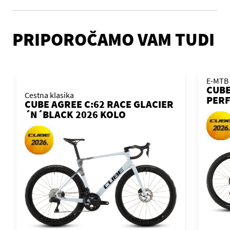
PRIPOROČAMO VAM TUDI
E-MTB 
CUBE
Cestna klasika
PER
CUBE AGREE C:62 RACE GLACIER
ELEC
´N´BLACK 2026 KOLO
KOL