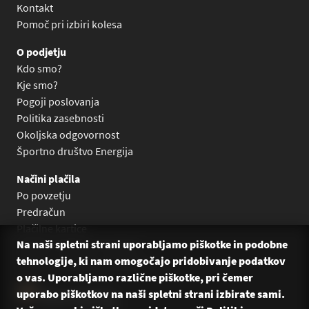
Kontakt
Pomoč pri izbiri kolesa
O podjetju
Kdo smo?
Kje smo?
Pogoji poslovanja
Politika zasebnosti
Okoljska odgovornost
Športno društvo Energija
Načini plačila
Po povzetju
Predračun
Plačilne kartice
Na naši spletni strani uporabljamo piškotke in podobne
Plačilo na obroke Leanpay
tehnologije, ki nam omogočajo pridobivanje podatkov
Plačilo na obroke s karticami
o vas. Uporabljamo različne piškotke, pri čemer
uporabo piškotkov na naši spletni strani izbirate sami.