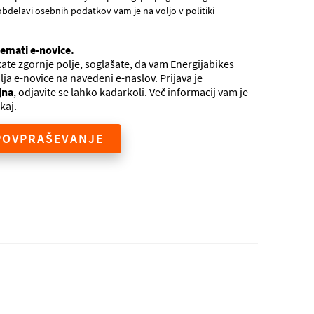
obdelavi osebnih podatkov vam je na voljo v
politiki
jemati e-novice.
ate zgornje polje, soglašate, da vam Energijabikes
ilja e-novice na navedeni e-naslov. Prijava je
jna
, odjavite se lahko kadarkoli. Več informacij vam je
kaj
.
POVPRAŠEVANJE