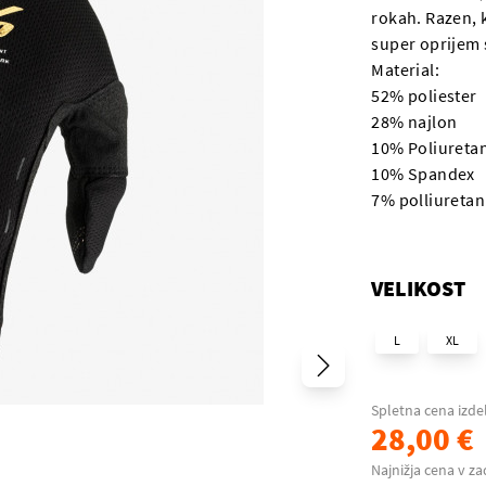
rokah. Razen, k
super oprijem 
Material:
52% poliester
28% najlon
10% Poliureta
10% Spandex
7% polliuretan
VELIKOST
L
XL
Spletna cena izde
28,00 €
Najnižja cena v za