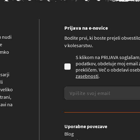
Prijava na e-novice
m nudi
Bodite prvi, ki boste prejeli obvesti
ne
v kolesarstvu.
namko
S klikom na PRIJAVA soglašam, 
podatkov, obdeluje moj email z
prekličem. Več o obdelavi oseb
sarji
zasebnosti
.
li
 veliko
trani,
javi na
Uporabne povezave
Blog