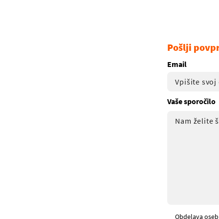
Pošlji povp
Email
Vaše sporočilo
Obdelava oseb