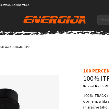
a cesta 6, 1230 Domžale
% ITRACK ROKAVICE SP21
100 PERCE
100% IT
Šifra izdelka: HU-G
100% ITRACK ro
oprijem, a hkra
in zračne tako,