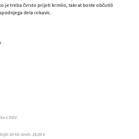
o je treba čvrsto prijeti krmilo, takrat boste občutili
spodnjega dela rokavic.
n
lka z DDV:
dnjih 30-tih dneh: 28,00 €