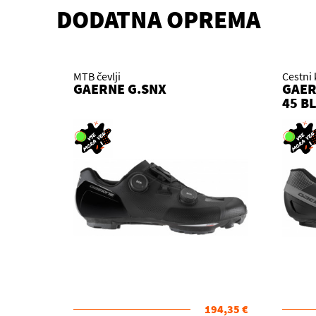
DODATNA OPREMA
MTB čevlji
Cestni 
GAERNE G.SNX
GAER
45 B
194,35 €