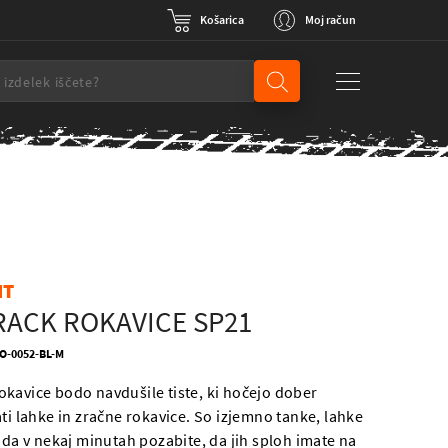
Košarica
Moj račun
NT
RACK ROKAVICE SP21
LO-0052-BL-M
kavice bodo navdušile tiste, ki hočejo dober
ti lahke in zračne rokavice. So izjemno tanke, lahke
 da v nekaj minutah pozabite, da jih sploh imate na