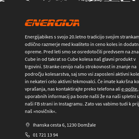
Energijabikes s svojo 20.letno tradicijo svojim stranka
odlično razmerje med kvaliteto in ceno koles in dodat
opreme. Pred leti smo se osredotočili predvsem na z
Cube in od takrat so Cube kolesa naš glavni produkt v
trgovini. Stranke cenijo našo strokovnost in znanje na
področju kolesarstva, saj smo vsi zaposleni aktivni kole
in nekateri celo aktivni tekmovalci. Če imate kakršna ko
vprašanja, nas kontaktirajte preko
telefona
ali
e-pošte
,
uporabnih informacij pa boste našli že na naši spletni s
naši FB strani in Instagramu. Zato vas vabimo tudi k pri
naš »novičnik«.
Ihanska cesta 6, 1230 Domžale
01 721 13 94