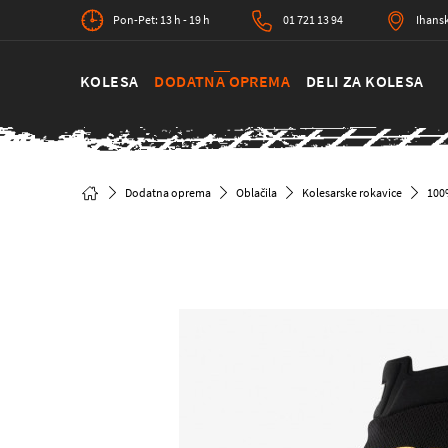
Pon-Pet: 13 h - 19 h
01 721 13 94
Ihansk
KOLESA
DODATNA OPREMA
DELI ZA KOLESA
Dodatna oprema
Oblačila
Kolesarske rokavice
100