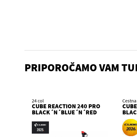
PRIPOROČAMO VAM TU
24 col
Cestna 
CUBE REACTION 240 PRO
CUBE
BLACK´N´BLUE´N´RED
BLAC
2025 KOLO