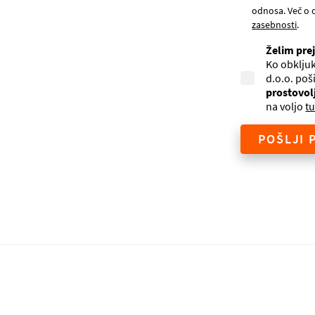
odnosa. Več o 
zasebnosti
.
Želim pre
Ko obkljuk
d.o.o. poš
prostovol
na voljo
tu
POŠLJI 