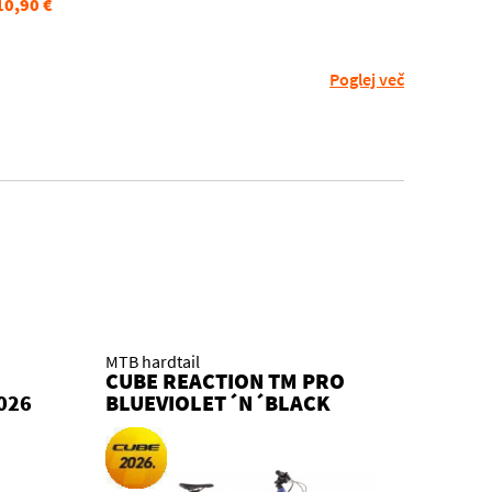
10,90 €
Poglej več
MTB hardtail
CUBE REACTION TM PRO
026
BLUEVIOLET´N´BLACK
2026 KOLO