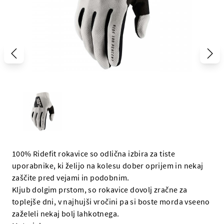
100% Ridefit rokavice so odlična izbira za tiste
uporabnike, ki želijo na kolesu dober oprijem in nekaj
zaščite pred vejami in podobnim.
Kljub dolgim prstom, so rokavice dovolj zračne za
toplejše dni, v najhujši vročini pa si boste morda vseeno
zaželeli nekaj bolj lahkotnega.