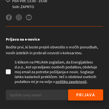
Pon-Pet: 13.00 - 19.00
Sob: ZAPRTO
Prijava na e-novice
Bodite prvi, ki boste prejeli obvestilo o vročih ponudbah,
novih izdelkih in prebrali novosti v kolesarstvu.
S klikom na PRIJAVA soglašam, da Energijabikes
d.o.o., kot upravljavec osebnih podatkov, obdeluje
moj email za potrebe pošiljanja e-novic. Soglasje
lahko kadarkoli prekličem. Več o obdelavi osebnih
podatkov mi je na voljo v
politiko zasebnosti
.
PRIJAVA