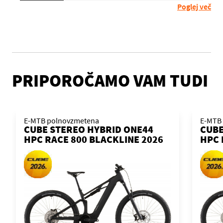
Poglej več
PRIPOROČAMO VAM TUDI
E-MTB polnovzmetena
E-MTB
CUBE STEREO HYBRID ONE44
CUBE
HPC RACE 800 BLACKLINE 2026
HPC 
KOLO
KOL