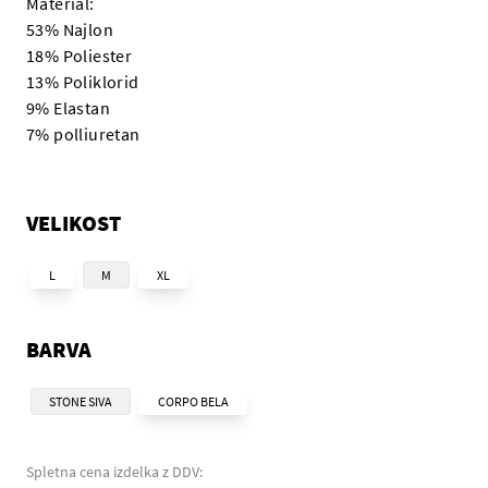
Material:
53% Najlon
18% Poliester
13% Poliklorid
9% Elastan
7% polliuretan
VELIKOST
L
M
XL
BARVA
STONE SIVA
CORPO BELA
Spletna cena izdelka z DDV: