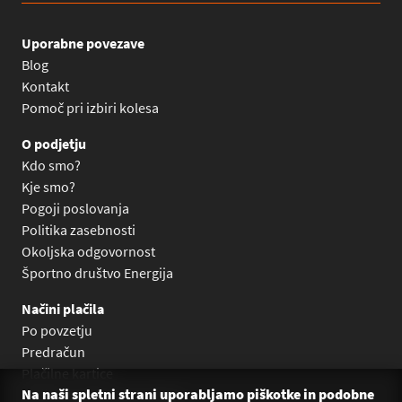
Uporabne povezave
Blog
Kontakt
Pomoč pri izbiri kolesa
O podjetju
Kdo smo?
Kje smo?
Pogoji poslovanja
Politika zasebnosti
Okoljska odgovornost
Športno društvo Energija
Načini plačila
Po povzetju
Predračun
Plačilne kartice
Na naši spletni strani uporabljamo piškotke in podobne
Plačilo na obroke Leanpay