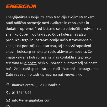
Energijabikes s svojo 20.letno tradicijo svojim strankam
nudi odlično razmerje med kvaliteto in ceno koles in
dodatne opreme. Pred leti smo se osredotočili predvsem na
znamko Cube in od takrat so Cube kolesa naš glavni
produkt v trgovini. Stranke cenijo našo strokovnost in
znanje na področju kolesarstva, saj smo vsi zaposleni
aktivni kolesarji in nekateri celo aktivni tekmovalci. Če
imate kakršna koli vprašanja, nas kontaktirajte preko
telefona
ali
e-pošte
, veliko uporabnih informacij pa boste
našli že na naši spletni strani, naši FB strani in Instagramu.
Zato vas vabimo tudi k prijavi na naš »novičnik«.
Ihanska cesta 6, 1230 Domžale
01 721 13 94
info@energijabikes.com