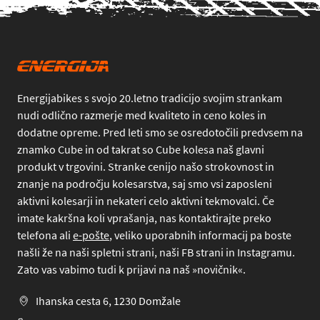
Energijabikes s svojo 20.letno tradicijo svojim strankam
nudi odlično razmerje med kvaliteto in ceno koles in
dodatne opreme. Pred leti smo se osredotočili predvsem na
znamko Cube in od takrat so Cube kolesa naš glavni
produkt v trgovini. Stranke cenijo našo strokovnost in
znanje na področju kolesarstva, saj smo vsi zaposleni
aktivni kolesarji in nekateri celo aktivni tekmovalci. Če
imate kakršna koli vprašanja, nas kontaktirajte preko
telefona
ali
e-pošte
, veliko uporabnih informacij pa boste
našli že na naši spletni strani, naši FB strani in Instagramu.
Zato vas vabimo tudi k prijavi na naš »novičnik«.
Ihanska cesta 6, 1230 Domžale