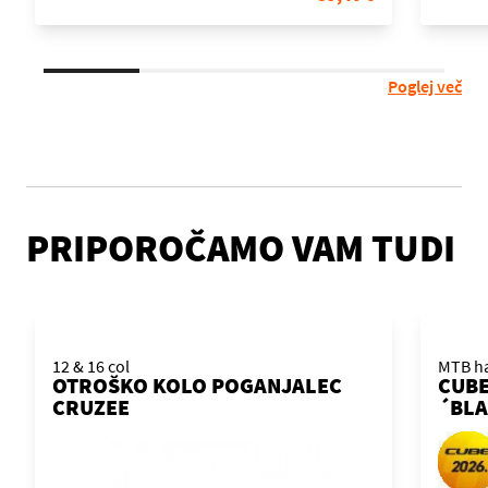
Poglej več
PRIPOROČAMO VAM TUDI
12 & 16 col
MTB ha
OTROŠKO KOLO POGANJALEC
CUBE
CRUZEE
´BLA