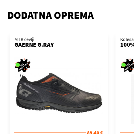
DODATNA OPREMA
MTB čevlji
Kolesa
GAERNE G.RAY
100%
89,40 €