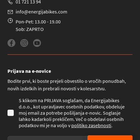
01 721 13 94
info@energijabikes.com
Pon-Pet: 13.00 - 19.00
Sob: ZAPRTO
Prijava na e-novice
Bodite prvi, ki boste prejeli obvestilo o vročih ponudbah,
novih izdelkih in prebrali novosti v kolesarstvu.
S klikom na PRIJAVA soglašam, da Energijabikes
d.o.o., kot upravljavec osebnih podatkov, obdeluje
moj email za potrebe pošiljanja e-novic. Soglasje
lahko kadarkoli prekličem. Več o obdelavi osebnih
podatkov mi je na voljo v
politiko zasebnosti
.