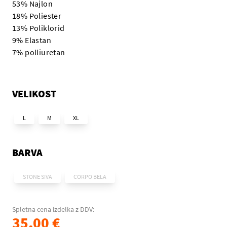
53% Najlon
18% Poliester
13% Poliklorid
9% Elastan
7% polliuretan
VELIKOST
L
M
XL
BARVA
STONE SIVA
CORPO BELA
Spletna cena izdelka z DDV:
35,00 €