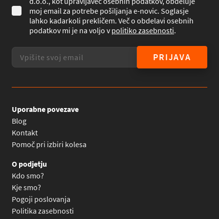
d.o.o., kot upravljavec osebnih podatkov, obdeluje
moj email za potrebe pošiljanja e-novic. Soglasje
lahko kadarkoli prekličem. Več o obdelavi osebnih
podatkov mi je na voljo v
politiko zasebnosti
.
PRIJAVA
Uporabne povezave
Blog
Kontakt
Pomoč pri izbiri kolesa
O podjetju
Kdo smo?
Kje smo?
Pogoji poslovanja
Politika zasebnosti