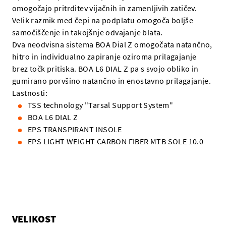
omogočajo pritrditev vijačnih in zamenljivih zatičev.
Velik razmik med čepi na podplatu omogoča boljše
samočiščenje in takojšnje odvajanje blata.
Dva neodvisna sistema BOA Dial Z omogočata natančno,
hitro in individualno zapiranje oziroma prilagajanje
brez točk pritiska. BOA L6 DIAL Z pa s svojo obliko in
gumirano porvšino natančno in enostavno prilagajanje.
Lastnosti:
TSS technology "Tarsal Support System"
BOA L6 DIAL Z
EPS TRANSPIRANT INSOLE
EPS LIGHT WEIGHT CARBON FIBER MTB SOLE 10.0
VELIKOST