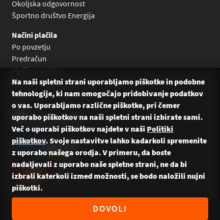
Okoljska odgovornost
Športno društvo Energija
Načini plačila
Po povzetju
Predračun
Plačilne kartice
Na naši spletni strani uporabljamo piškotke in podobne
Plačilo na obroke Leanpay
tehnologije, ki nam omogočajo pridobivanje podatkov
Plačilo na obroke s karticami
o vas. Uporabljamo različne piškotke, pri čemer
uporabo piškotkov na naši spletni strani izbirate sami.
Več o uporabi piškotkov najdete v naši
Politiki
piškotkov
. Svoje nastavitve lahko kadarkoli spremenite
z uporabo našega orodja. V primeru, da boste
nadaljevali z uporabo naše spletne strani, ne da bi
izbrali katerkoli izmed možnosti, se bodo naložili nujni
piškotki.
© 2026 Energija Bikes — Vse pravice pridržane. Naredili:
DOVOLI
CREATIVE37