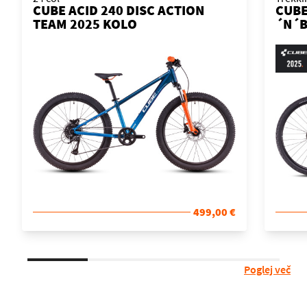
CUBE ACID 240 DISC ACTION
CUBE
TEAM 2025 KOLO
´N´B
499,00 €
Poglej več