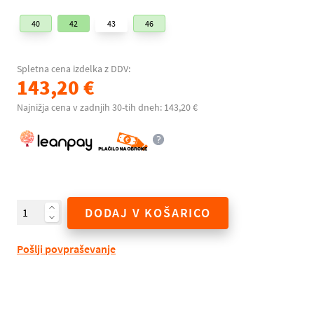
40
42
43
46
Spletna cena izdelka z DDV:
143,20 €
Najnižja cena v zadnjih 30-tih dneh: 143,20 €
DODAJ V KOŠARICO
Pošlji povpraševanje