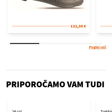
132,30 €
Poglej več
PRIPOROČAMO VAM TUDI
24 col
Trekki