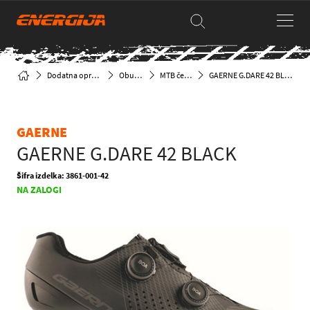
Dodatna oprema
Obutev
MTB čevlji
GAERNE G.DARE 42 BLACK
GAERNE
GAERNE G.DARE 42 BLACK
Šifra izdelka: 3861-001-42
NA ZALOGI