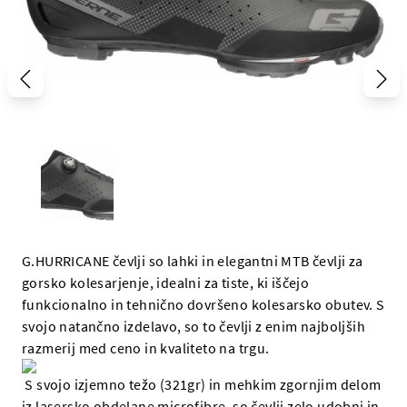
G.HURRICANE čevlji so lahki in elegantni MTB čevlji za
gorsko kolesarjenje, idealni za tiste, ki iščejo
funkcionalno in tehnično dovršeno kolesarsko obutev. S
svojo natančno izdelavo, so to čevlji z enim najboljših
razmerij med ceno in kvaliteto na trgu.
S svojo izjemno težo (321gr) in mehkim zgornjim delom
iz lasersko obdelane microfibre, so čevlji zelo udobni in