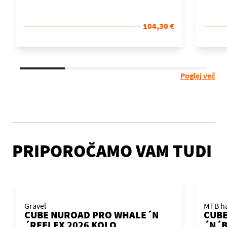
104,30 €
Poglej več
PRIPOROČAMO VAM TUDI
Gravel
MTB ha
CUBE NUROAD PRO WHALE´N
CUBE
´REFLEX 2026 KOLO
´N´B