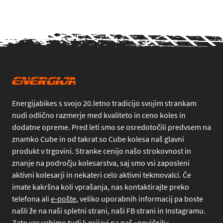
Energijabikes s svojo 20.letno tradicijo svojim strankam
nudi odlično razmerje med kvaliteto in ceno koles in
dodatne opreme. Pred leti smo se osredotočili predvsem na
znamko Cube in od takrat so Cube kolesa naš glavni
produkt v trgovini. Stranke cenijo našo strokovnost in
znanje na področju kolesarstva, saj smo vsi zaposleni
aktivni kolesarji in nekateri celo aktivni tekmovalci. Če
imate kakršna koli vprašanja, nas kontaktirajte preko
telefona
ali
e-pošte
, veliko uporabnih informacij pa boste
našli že na naši spletni strani, naši FB strani in Instagramu.
Zato vas vabimo tudi k prijavi na naš »novičnik«.