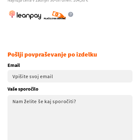
Najnižja cena v zadnjih 30-tih dneh: 104,30 €
Pošlji povpraševanje po izdelku
Email
Vaše sporočilo