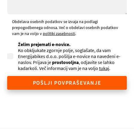
Obdelava osebnih podatkov se izvaja na podlagi
prepogodbenega odnosa. Več o obdelavi osebnih podatkov
vam je na voljo v
politiki zasebnosti
.
Želim prejemati e-novice.
Ko obkljukate zgornje polje, soglašate, da vam
Energijabikes d.o.o. pošilja e-novice na navedeni e-
naslov. Prijava je
prostovoljna
, odjavite se lahko
kadarkoli. Več informacij vam je na voljo
tukaj
.
POŠLJI POVPRAŠEVANJE