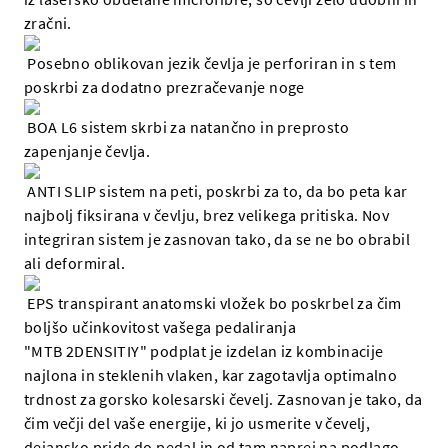
zračni.
Posebno oblikovan jezik čevlja je perforiran in s tem
poskrbi za dodatno prezračevanje noge
BOA L6 sistem skrbi za natančno in preprosto
zapenjanje čevlja.
ANTI SLIP sistem na peti, poskrbi za to, da bo peta kar
najbolj fiksirana v čevlju, brez velikega pritiska. Nov
integriran sistem je zasnovan tako, da se ne bo obrabil
ali deformiral.
EPS transpirant anatomski vložek bo poskrbel za čim
boljšo učinkovitost vašega pedaliranja
"MTB 2DENSITIY" podplat je izdelan iz kombinacije
najlona in steklenih vlaken, kar zagotavlja optimalno
trdnost za gorsko kolesarski čevelj. Zasnovan je tako, da
čim večji del vaše energije, ki jo usmerite v čevelj,
dejansko pride do pedal in od tam naprej na podlago,