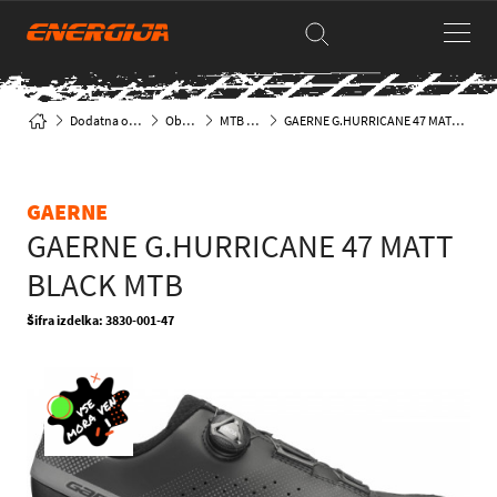
Dodatna oprema
Obutev
MTB čevlji
GAERNE G.HURRICANE 47 MATT BLACK MTB
GAERNE
GAERNE G.HURRICANE 47 MATT
BLACK MTB
Šifra izdelka: 3830-001-47