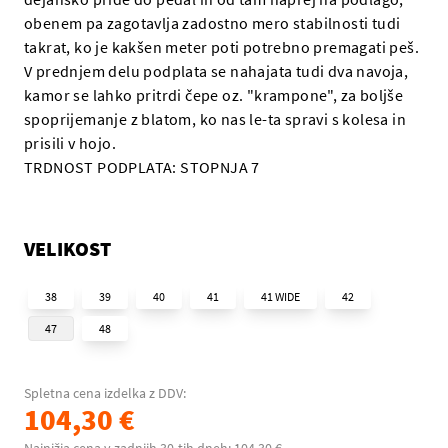
obenem pa zagotavlja zadostno mero stabilnosti tudi
takrat, ko je kakšen meter poti potrebno premagati peš.
V prednjem delu podplata se nahajata tudi dva navoja,
kamor se lahko pritrdi čepe oz. "krampone", za boljše
spoprijemanje z blatom, ko nas le-ta spravi s kolesa in
prisili v hojo.
TRDNOST PODPLATA: STOPNJA 7
VELIKOST
38
39
40
41
41 WIDE
42
47
48
Spletna cena izdelka z DDV:
104,30 €