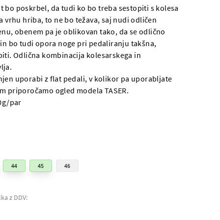
 bo poskrbel, da tudi ko bo treba sestopiti s kolesa
a vrhu hriba, to ne bo težava, saj nudi odličen
enu, obenem pa je oblikovan tako, da se odlično
 in bo tudi opora noge pri pedaliranju takšna,
iti. Odlična kombinacija kolesarskega in
lja.
en uporabi z flat pedali, v kolikor pa uporabljate
am priporočamo ogled modela TASER.
20g/par
44
45
46
lka z DDV: