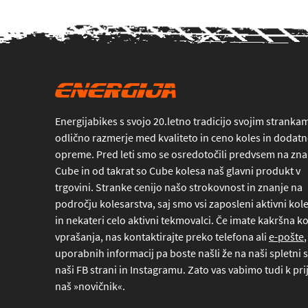
Energijabikes s svojo 20.letno tradicijo svojim stranka
odlično razmerje med kvaliteto in ceno koles in dodat
opreme. Pred leti smo se osredotočili predvsem na z
Cube in od takrat so Cube kolesa naš glavni produkt v
trgovini. Stranke cenijo našo strokovnost in znanje na
področju kolesarstva, saj smo vsi zaposleni aktivni kole
in nekateri celo aktivni tekmovalci. Če imate kakršna ko
vprašanja, nas kontaktirajte preko
telefona
ali
e-pošte
,
uporabnih informacij pa boste našli že na naši spletni s
naši FB strani in Instagramu. Zato vas vabimo tudi k pri
naš »novičnik«.