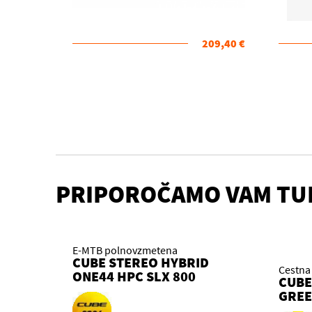
209,40 €
PRIPOROČAMO VAM TU
E-MTB polnovzmetena
CUBE STEREO HYBRID
Cestna 
ONE44 HPC SLX 800
CUBE
SLABGREY´N´ORANGE
GREE
2026 KOLO
2026