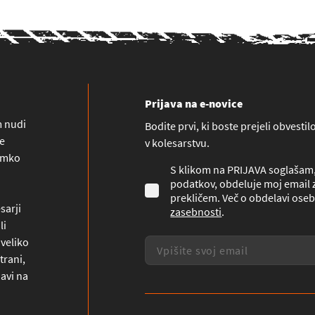
Prijava na e-novice
m nudi
Bodite prvi, ki boste prejeli obvesti
ne
v kolesarstvu.
namko
S klikom na PRIJAVA soglašam, 
podatkov, obdeluje moj email z
prekličem. Več o obdelavi oseb
sarji
zasebnosti
.
li
 veliko
trani,
javi na