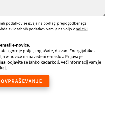
nih podatkov se izvaja na podlagi prepogodbenega
obdelavi osebnih podatkov vam je na voljo v
politiki
jemati e-novice.
ate zgornje polje, soglašate, da vam Energijabikes
ilja e-novice na navedeni e-naslov. Prijava je
jna
, odjavite se lahko kadarkoli. Več informacij vam je
kaj
.
POVPRAŠEVANJE