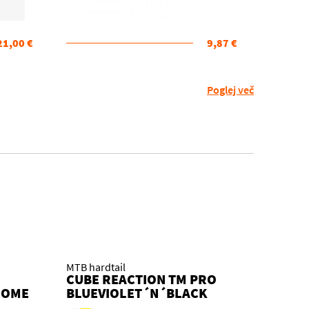
21,00 €
9,87 €
Poglej več
MTB hardtail
CUBE REACTION TM PRO
ROME
BLUEVIOLET´N´BLACK
2026 KOLO