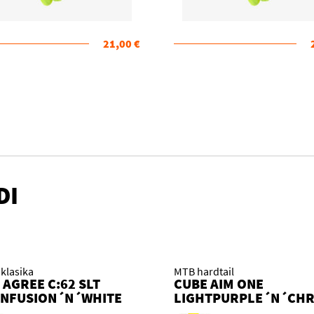
21,00 €
DI
klasika
MTB hardtail
 AGREE C:62 SLT
CUBE AIM ONE
NFUSION´N´WHITE
LIGHTPURPLE´N´CH
 KOLO
2026 KOLO