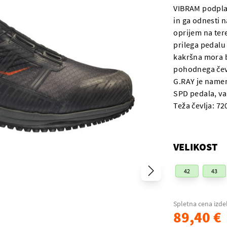
VIBRAM podplat
in ga odnesti n
oprijem na ter
prilega pedalu
kakršna mora b
pohodnega čev
G.RAY je namenj
SPD pedala, v
Teža čevlja: 7
VELIKOST
42
43
Spletna cena izde
89,40 €