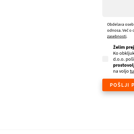
Obdelava oseb
odnosa. Več o 
zasebnosti
.
Želim pre
Ko obkljuk
d.o.o. poš
prostovol
na voljo
tu
POŠLJI 