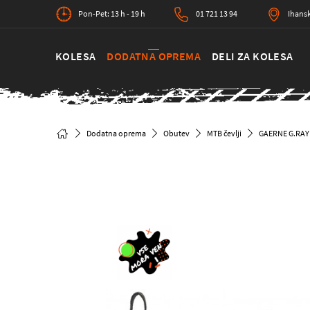
Pon-Pet: 13 h - 19 h
01 721 13 94
Ihansk
KOLESA
DODATNA OPREMA
DELI ZA KOLESA
Dodatna oprema
Obutev
MTB čevlji
GAERNE G.RAY