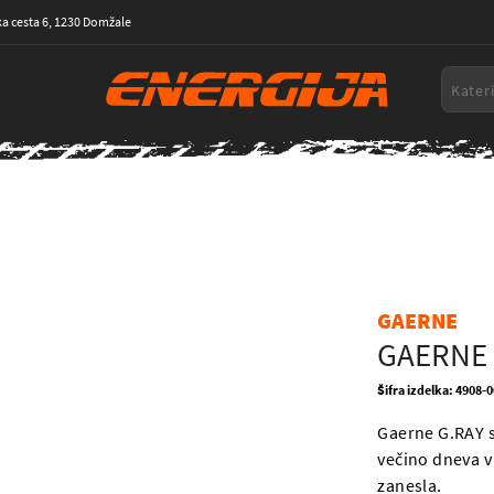
a cesta 6, 1230 Domžale
GAERNE
GAERNE 
Šifra izdelka: 4908-
Gaerne G.RAY s
večino dneva v 
zanesla.