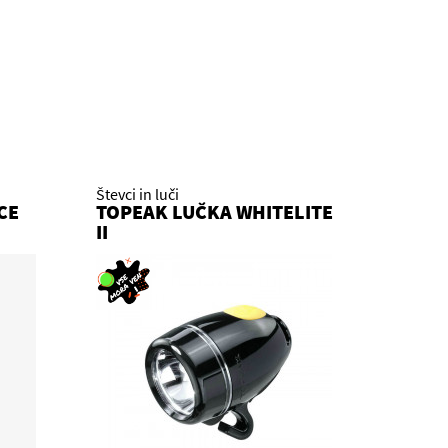
Števci in luči
CE
TOPEAK LUČKA WHITELITE
II