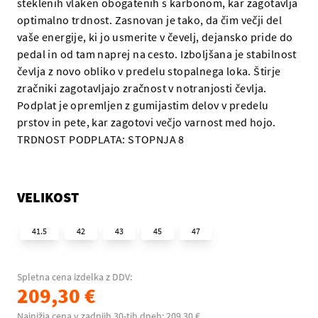
steklenih vlaken obogatenih s karbonom, kar zagotavlja
optimalno trdnost. Zasnovan je tako, da čim večji del
vaše energije, ki jo usmerite v čevelj, dejansko pride do
pedal in od tam naprej na cesto. Izboljšana je stabilnost
čevlja z novo obliko v predelu stopalnega loka. Štirje
zračniki zagotavljajo zračnost v notranjosti čevlja.
Podplat je opremljen z gumijastim delov v predelu
prstov in pete, kar zagotovi večjo varnost med hojo.
TRDNOST PODPLATA: STOPNJA 8
VELIKOST
41.5
42
43
45
47
Spletna cena izdelka z DDV:
209,30 €
Najnižja cena v zadnjih 30-tih dneh: 209,30 €