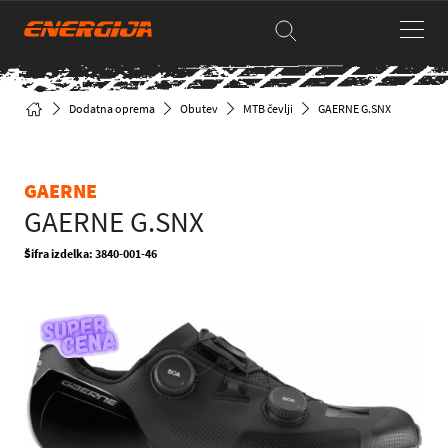
Dodatna oprema
Obutev
MTB čevlji
GAERNE G.SNX
GAERNE
GAERNE G.SNX
Šifra izdelka: 3840-001-46