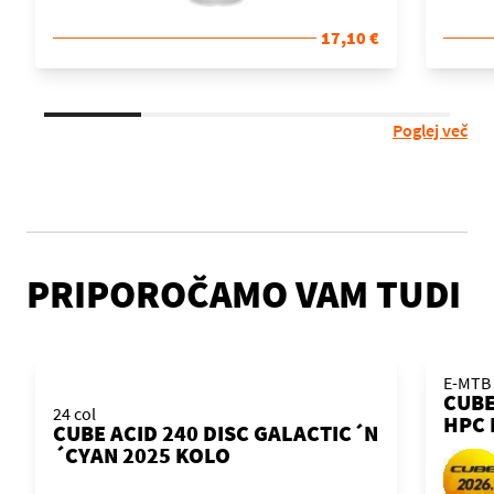
17,10 €
Poglej več
PRIPOROČAMO VAM TUDI
E-MTB
CUBE
24 col
HPC 
CUBE ACID 240 DISC GALACTIC´N
KOL
´CYAN 2025 KOLO