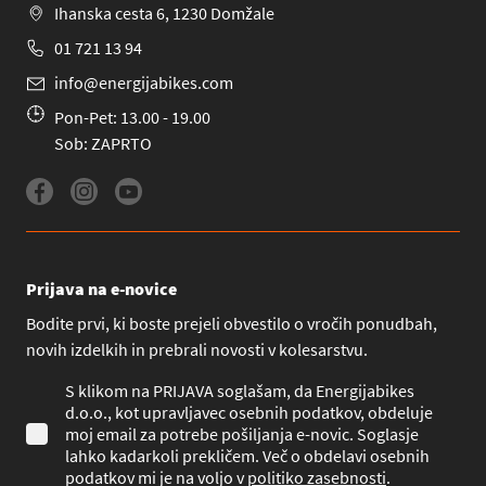
Ihanska cesta 6, 1230 Domžale
01 721 13 94
info@energijabikes.com
Pon-Pet: 13.00 - 19.00
Sob: ZAPRTO
Prijava na e-novice
Bodite prvi, ki boste prejeli obvestilo o vročih ponudbah,
novih izdelkih in prebrali novosti v kolesarstvu.
S klikom na PRIJAVA soglašam, da Energijabikes
d.o.o., kot upravljavec osebnih podatkov, obdeluje
moj email za potrebe pošiljanja e-novic. Soglasje
lahko kadarkoli prekličem. Več o obdelavi osebnih
podatkov mi je na voljo v
politiko zasebnosti
.