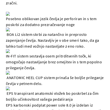
zračni.
Posebno oblikovan jezik čevlja je perforiran in s tem
poskrbi za dodatno prezračevanje noge
BOA Li2 sistem skrbi za natančno in preprosto
zapenjanje čevlja. Nastavljiv je v obe smeri tako, da ga
lahko tudi med vožnjo nastavljate z eno roko.
IN-FIT sistem sestavlja osem pritrditvenih točk, ki
omogočajo nastavljanje brez omejitev in s tem popolno
prileganje čevlja.
ANATOMIC HEEL CUP sistem prinaša še boljše prileganje
čevlja v petnem delu.
EPS transpirant anatomski vložek bo poskrbel za čim
boljšo učinkovitost vašega pedaliranja
EPS karbonski podplat power sole 8.0 je izdelan iz