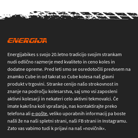
Energijabikes s svojo 20.letno tradicijo svojim strankam
nudi odlično razmerje med kvaliteto in ceno koles in
dodatne opreme. Pred leti smo se osredotočili predvsem na
znamko Cube in od takrat so Cube kolesa naš glavni
produkt v trgovini. Stranke cenijo našo strokovnost in
znanje na področju kolesarstva, saj smo vsi zaposleni
aktivni kolesarji in nekateri celo aktivni tekmovalci. Če
imate kakršna koli vprašanja, nas kontaktirajte preko
telefona
ali
e-pošte
, veliko uporabnih informacij pa boste
našli že na naši spletni strani, naši FB strani in Instagramu.
Zato vas vabimo tudi k prijavi na naš »novičnik«.