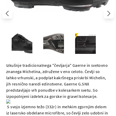
Izkušnje tradicionalnega "čevljarja" Gaerne in svetovno
znanega Michelina, združene v eno celoto. Čevlji so
lahko vrhunski, a podplat kakršnega priskrbi Michelin,
jih resnično naredi edinstvene. Gaerne G.SNX
predstavljajo vrh ponudbe v kolesarkem svetu. So
izpopolnjeni izdelek za gorske in gravel kolesarje.
S svojo izjemno težo (332r) in mehkim zgornjim delom
iz lasersko obdelane microfibre, so čevlji zelo udobni in