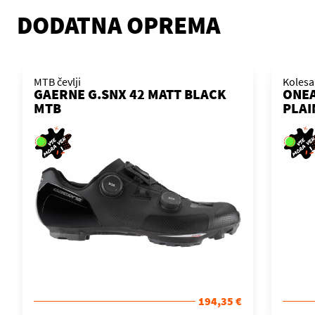
DODATNA OPREMA
MTB čevlji
Kolesa
GAERNE G.SNX 42 MATT BLACK
ONEA
MTB
PLAI
194,35 €