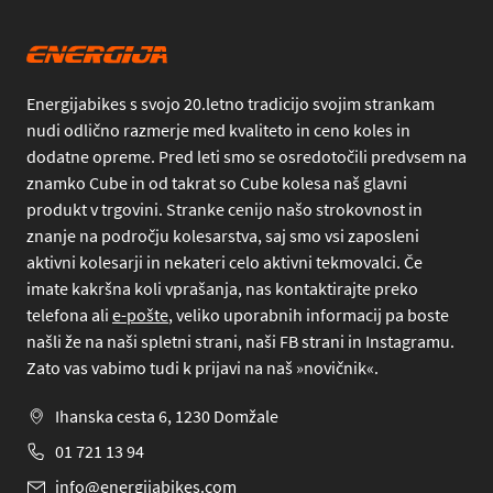
Energijabikes s svojo 20.letno tradicijo svojim strankam
nudi odlično razmerje med kvaliteto in ceno koles in
dodatne opreme. Pred leti smo se osredotočili predvsem na
znamko Cube in od takrat so Cube kolesa naš glavni
produkt v trgovini. Stranke cenijo našo strokovnost in
znanje na področju kolesarstva, saj smo vsi zaposleni
aktivni kolesarji in nekateri celo aktivni tekmovalci. Če
imate kakršna koli vprašanja, nas kontaktirajte preko
telefona
ali
e-pošte
, veliko uporabnih informacij pa boste
našli že na naši spletni strani, naši FB strani in Instagramu.
Zato vas vabimo tudi k prijavi na naš »novičnik«.
Ihanska cesta 6, 1230 Domžale
01 721 13 94
info@energijabikes.com