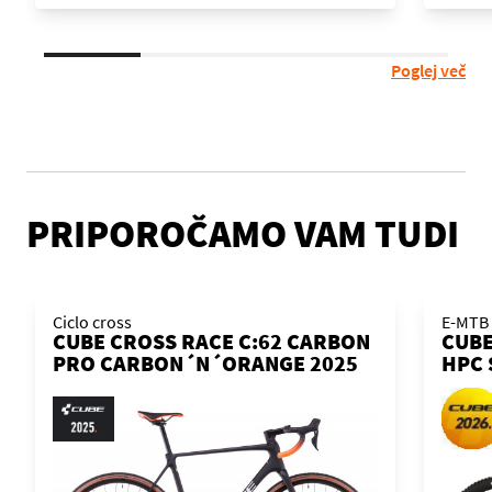
Poglej več
PRIPOROČAMO VAM TUDI
Ciclo cross
E-MTB
CUBE CROSS RACE C:62 CARBON
CUBE
PRO CARBON´N´ORANGE 2025
HPC 
KOLO
´ORA