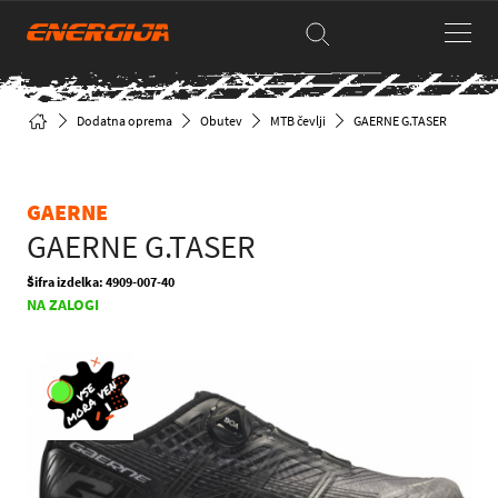
Dodatna oprema
Obutev
MTB čevlji
GAERNE G.TASER
GAERNE
GAERNE G.TASER
Šifra izdelka: 4909-007-40
NA ZALOGI