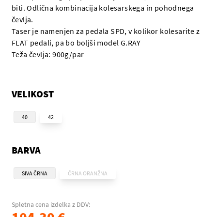
biti. Odlična kombinacija kolesarskega in pohodnega
čevlja.
Taser je namenjen za pedala SPD, v kolikor kolesarite z
FLAT pedali, pa bo boljši model G.RAY
Teža čevlja: 900g/par
VELIKOST
40
42
BARVA
SIVA ČRNA
ČRNA ORANŽNA
Spletna cena izdelka z DDV: