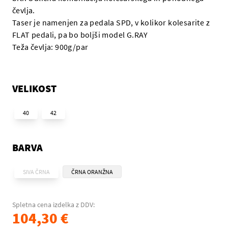
čevlja.
Taser je namenjen za pedala SPD, v kolikor kolesarite z
FLAT pedali, pa bo boljši model G.RAY
Teža čevlja: 900g/par
VELIKOST
40
42
BARVA
SIVA ČRNA
ČRNA ORANŽNA
Spletna cena izdelka z DDV:
104,30 €