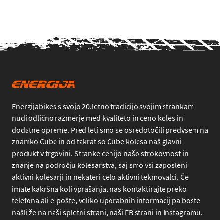
Energijabikes s svojo 20.letno tradicijo svojim strankam
nudi odlično razmerje med kvaliteto in ceno koles in
dodatne opreme. Pred leti smo se osredotočili predvsem na
znamko Cube in od takrat so Cube kolesa naš glavni
produkt v trgovini. Stranke cenijo našo strokovnost in
znanje na področju kolesarstva, saj smo vsi zaposleni
aktivni kolesarji in nekateri celo aktivni tekmovalci. Če
imate kakršna koli vprašanja, nas kontaktirajte preko
telefona
ali
e-pošte
, veliko uporabnih informacij pa boste
našli že na naši spletni strani, naši FB strani in Instagramu.