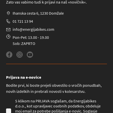
Zato vas vabimo tudi k prijavi na naš »novičnik«.
Ihanska cesta 6, 1230 Domžale
01 721 13 94
info@energijabikes.com
Pon-Pet: 13.00 - 19.00
Sob: ZAPRTO
Prijava na e-novice
Bodite prvi, ki boste prejeli obvestilo o vročih ponudbah,
novih izdelkih in prebrali novosti v kolesarstvu.
S klikom na PRIJAVA soglašam, da Energijabikes
d.o.o., kot upravljavec osebnih podatkov, obdeluje
moj email za potrebe pošiljanja e-novic. Soglasje