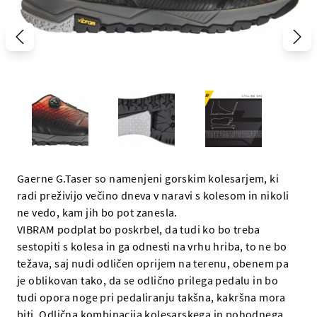
Gaerne G.Taser so namenjeni gorskim kolesarjem, ki
radi preživijo večino dneva v naravi s kolesom in nikoli
ne vedo, kam jih bo pot zanesla.
VIBRAM podplat bo poskrbel, da tudi ko bo treba
sestopiti s kolesa in ga odnesti na vrhu hriba, to ne bo
težava, saj nudi odličen oprijem na terenu, obenem pa
je oblikovan tako, da se odlično prilega pedalu in bo
tudi opora noge pri pedaliranju takšna, kakršna mora
biti. Odlična kombinacija kolesarskega in pohodnega