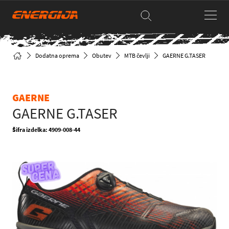
Dodatna oprema
Obutev
MTB čevlji
GAERNE G.TASER
GAERNE
GAERNE G.TASER
Šifra izdelka: 4909-008-44