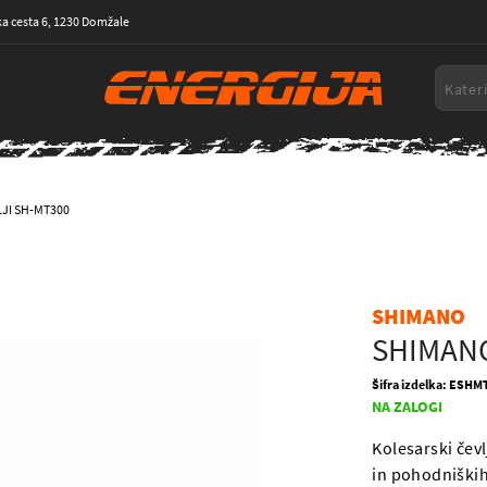
a cesta 6, 1230 Domžale
JI SH-MT300
SHIMANO
SHIMANO
Šifra izdelka: ESH
NA ZALOGI
Kolesarski čev
in pohodniških 