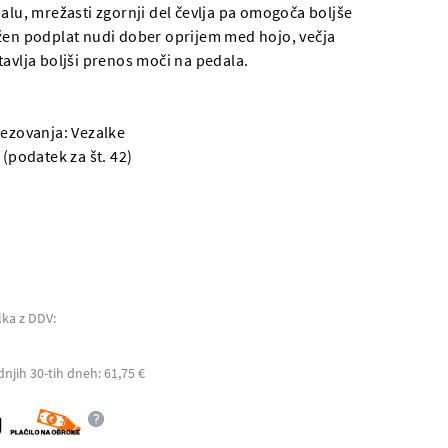
palu, mrežasti zgornji del čevlja pa omogoča boljše
žen podplat nudi dober oprijem med hojo, večja
tavlja boljši prenos moči na pedala.
ezovanja: Vezalke
 (podatek za št. 42)
lka z DDV:
dnjih 30-tih dneh: 61,75 €