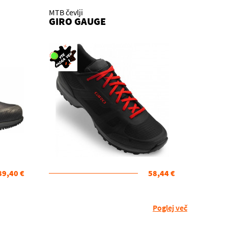
MTB čevlji
GIRO GAUGE
89,40 €
58,44 €
Poglej več