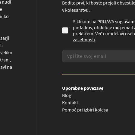
m nudi
Bodite prvi, ki boste prejeli obvesti
ne
v kolesarstvu.
namko
S klikom na PRIJAVA soglašam, 
podatkov, obdeluje moj email z
prekličem. Več o obdelavi oseb
sarji
zasebnosti
.
li
 veliko
trani,
javi na
Uporabne povezave
Blog
Kontakt
Pomoč pri izbiri kolesa