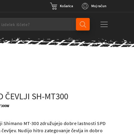
Košarica
Moj račun
 ČEVLJI SH-MT300
MT300W
lji Shimano MT-300 združujejo dobre lastnosti SPD
čevljev. Nudijo hitro zategovanje čevlja in dobro