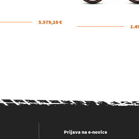
5.579,10 €
1.4
Prijava na e-novice