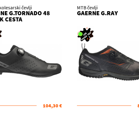
kolesarski čevlji
MTB čevlji
NE G.TORNADO 48
GAERNE G.RAY
K CESTA
104,30 €