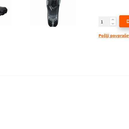
Pošlji povpraš