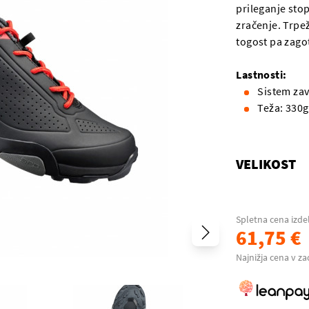
prileganje sto
zračenje. Trpe
togost pa zago
Lastnosti:
Sistem zav
Teža: 330g
VELIKOST
Spletna cena izde
61,75 €
Najnižja cena v za