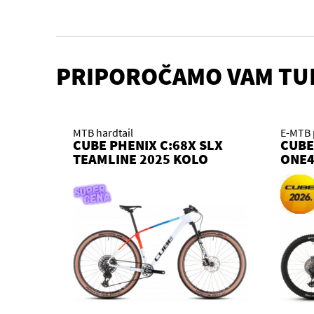
PRIPOROČAMO VAM TU
MTB hardtail
E-MTB 
CUBE PHENIX C:68X SLX
CUBE
TEAMLINE 2025 KOLO
ONE4
REED
2026