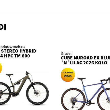
DI
polnovzmetena
 STEREO HYBRID
Gravel
4 HPC TM 800
CUBE NUROAD EX BLU
GREEN´N´MATRIX
´N´LILAC 2026 KOLO
 KOLO