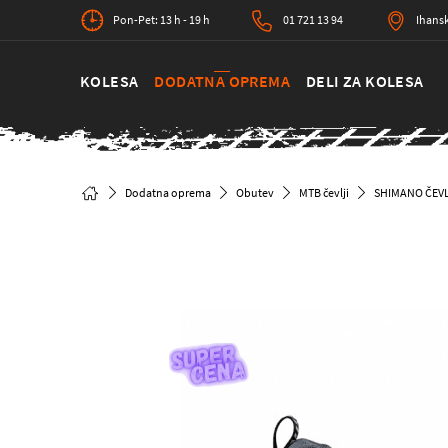
Pon-Pet: 13 h - 19 h
01 721 13 94
Ihansk
KOLESA
DODATNA OPREMA
DELI ZA KOLESA
Dodatna oprema
Obutev
MTB čevlji
SHIMANO ČEVL