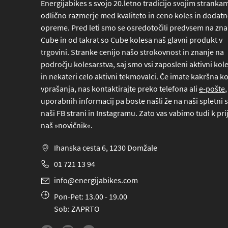
Energijabikes s svojo 20.letno tradicijo svojim stranka
odlično razmerje med kvaliteto in ceno koles in dodat
opreme. Pred leti smo se osredotočili predvsem na z
Cube in od takrat so Cube kolesa naš glavni produkt v
trgovini. Stranke cenijo našo strokovnost in znanje na
področju kolesarstva, saj smo vsi zaposleni aktivni kole
in nekateri celo aktivni tekmovalci. Če imate kakršna ko
vprašanja, nas kontaktirajte preko
telefona
ali
e-pošte
,
uporabnih informacij pa boste našli že na naši spletni s
naši FB strani in Instagramu. Zato vas vabimo tudi k pri
naš »novičnik«.
Ihanska cesta 6, 1230 Domžale
01 721 13 94
info@energijabikes.com
Pon-Pet: 13.00 - 19.00
Sob: ZAPRTO