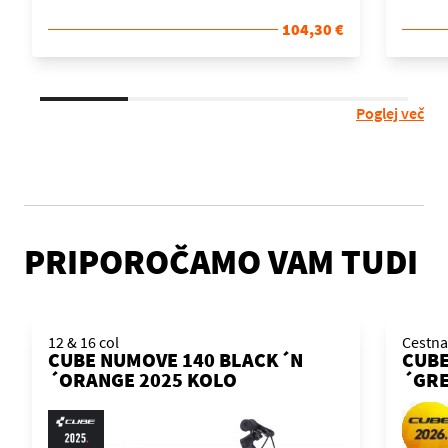
104,30 €
Poglej več
PRIPOROČAMO VAM TUDI
12 & 16 col
Cestna
CUBE NUMOVE 140 BLACK´N
CUBE
´ORANGE 2025 KOLO
´GRE