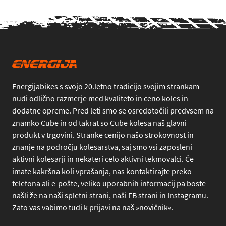
Energijabikes s svojo 20.letno tradicijo svojim strankam
nudi odlično razmerje med kvaliteto in ceno koles in
dodatne opreme. Pred leti smo se osredotočili predvsem na
znamko Cube in od takrat so Cube kolesa naš glavni
produkt v trgovini. Stranke cenijo našo strokovnost in
znanje na področju kolesarstva, saj smo vsi zaposleni
aktivni kolesarji in nekateri celo aktivni tekmovalci. Če
imate kakršna koli vprašanja, nas kontaktirajte preko
telefona
ali
e-pošte
, veliko uporabnih informacij pa boste
našli že na naši spletni strani, naši FB strani in Instagramu.
Zato vas vabimo tudi k prijavi na naš »novičnik«.