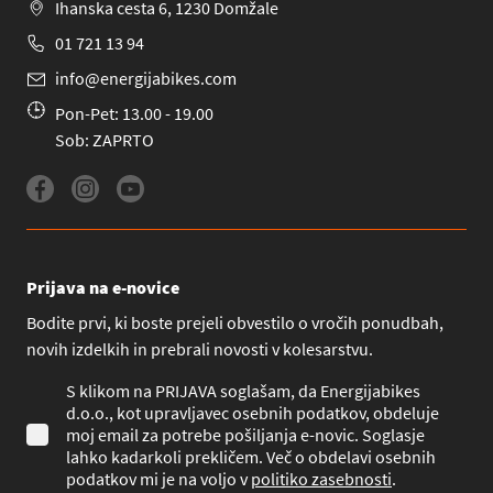
Ihanska cesta 6, 1230 Domžale
01 721 13 94
info@energijabikes.com
Pon-Pet: 13.00 - 19.00
Sob: ZAPRTO
Prijava na e-novice
Bodite prvi, ki boste prejeli obvestilo o vročih ponudbah,
novih izdelkih in prebrali novosti v kolesarstvu.
S klikom na PRIJAVA soglašam, da Energijabikes
d.o.o., kot upravljavec osebnih podatkov, obdeluje
moj email za potrebe pošiljanja e-novic. Soglasje
lahko kadarkoli prekličem. Več o obdelavi osebnih
podatkov mi je na voljo v
politiko zasebnosti
.