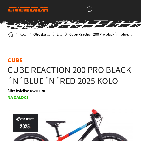
Kolesa
Otroška kolesa
20 col
Cube Reaction 200 Pro black´n´blue´n´red 2025 kolo
CUBE
CUBE REACTION 200 PRO BLACK
´N´BLUE´N´RED 2025 KOLO
Šifra izdelka: 85210020
NA ZALOGI