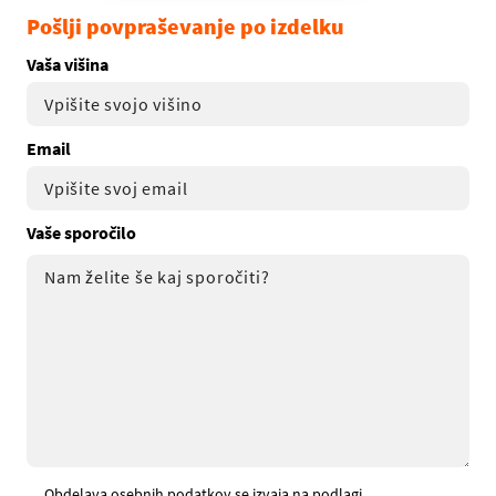
Pošlji povpraševanje po izdelku
Vaša višina
Email
Vaše sporočilo
Obdelava osebnih podatkov se izvaja na podlagi