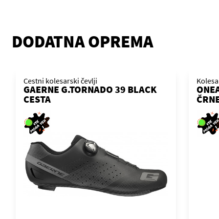
DODATNA OPREMA
Cestni kolesarski čevlji
Kolesa
GAERNE G.TORNADO 39 BLACK
ONEA
CESTA
ČRN