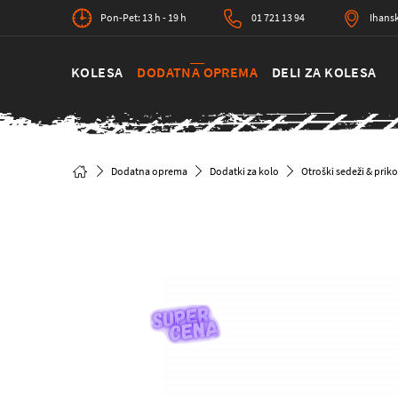
Pon-Pet: 13 h - 19 h
01 721 13 94
Ihansk
KOLESA
DODATNA OPREMA
DELI ZA KOLESA
Dodatna oprema
Dodatki za kolo
Otroški sedeži & priko