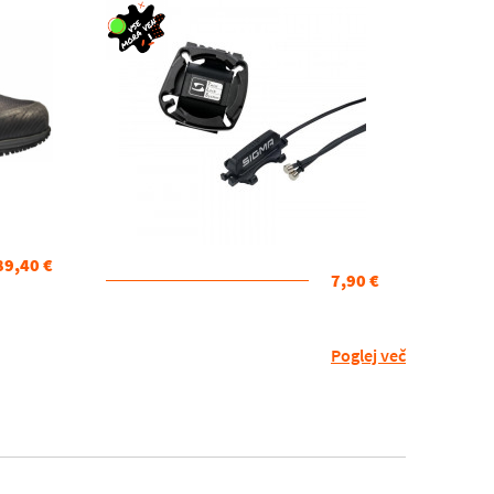
89,40 €
7,90 €
Poglej več