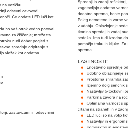
Sprednji in zadnji reflektorj
lo na vozičku.
zagotavljajo dodatno varnost
zadnji odsevni cevovodi
dodatno opremo, boste ponud
?ponoči. Če dodate LED luči kot
Poleg nemotene in varne vo
v udobju. Oblazinjenje sede
da bo vaš otrok vedno potoval
tkanina spredaj in zadaj nu
ostavno za čiščenje; mrežasta
sedeža. Ima tudi izredno d
 otroku nudi dober pogled s
pomočjo traku in kljuke. Za
tavno sprednje odpiranje s
oprema.
ljo vložek kot dodatna
LASTNOSTI:
Enostavno sprednje odp
Udobno oblazinjenje se
em
Prostorna shramba za
je
Izjemno dolg senčnik s
Nastavljiv 5-točkovni p
Parkirna zavora na roč
Optimalna varnost s spr
črtami na straneh in v zadnj
torji, zastavicami in odsevnimi
LED luči so na voljo k
Nastavljiv in ergonomsk
Kompaktno in enostavn