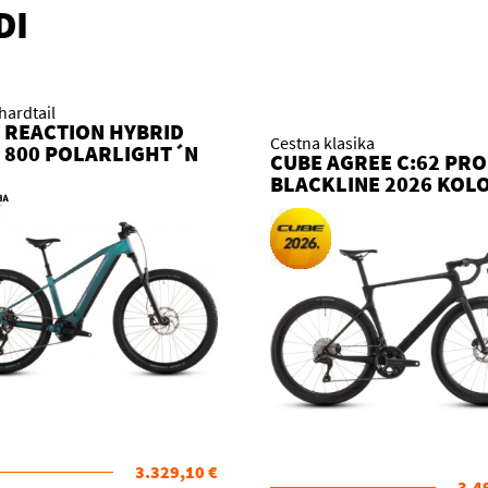
DI
hardtail
 REACTION HYBRID
Cestna klasika
 800 POLARLIGHT´N
CUBE AGREE C:62 PRO
SM 2026 KOLO
BLACKLINE 2026 KOL
3.329,10 €
3.4