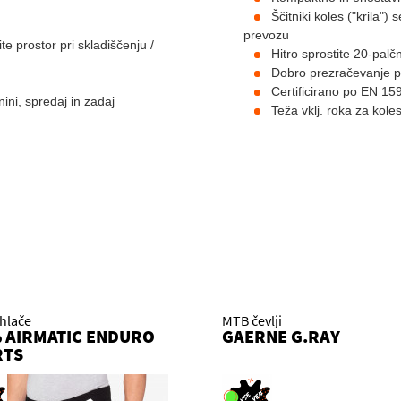
Ščitniki koles ("krila") 
prevozu
ite prostor pri skladiščenju /
Hitro sprostite 20-palčn
Dobro prezračevanje pr
Certificirano po EN 15
ini, spredaj in zadaj
Teža vklj. roka za kole
 hlače
MTB čevlji
 AIRMATIC ENDURO
GAERNE G.RAY
RTS