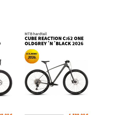
MTB hardtail
CUBE REACTION C:62 ONE
O
OLDGREY´N´BLACK 2026
KOLO
99,00 €
1.599,00 €