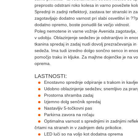
preprosto odstrani roko kolesa in varno povežete ko
Sprednji in zadnji reflektorji, zastava ter stranski in 
zagotavljajo dodatno varnost pri slabi osvetlitvi in ?
dodatno opremo, boste ponudili še večjo vidnost.
Poleg nemotene in varne vožnje Avenida zagotavlja, 
v udobju. Oblazinjenje sedežev je odstranljivo in en
tkanina spredaj in zadaj nudi dovolj prezračevanja in
sedeža. Ima tudi izredno dolgo sončno senco in enos
pomočjo traku in kljuke. Za majhne dojenčke je na vo
oprema.
LASTNOSTI:
Enostavno sprednje odpiranje s trakom in kavlj
Udobno oblazinjenje sedežev, snemljivo za pran
Prostorna shramba zadaj
Izjemno dolg senčnik spredaj
Nastavljiv 5-točkovni pas
Parkirna zavora na ročaju
Optimalna varnost s sprednjimi in zadnjimi reflek
črtami na straneh in v zadnjem delu prikolice.
LED luči so na voljo kot dodatna oprema