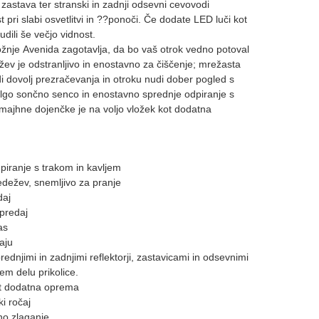
i, zastava ter stranski in zadnji odsevni cevovodi
 pri slabi osvetlitvi in ??ponoči. Če dodate LED luči kot
ili še večjo vidnost.
žnje Avenida zagotavlja, da bo vaš otrok vedno potoval
žev je odstranljivo in enostavno za čiščenje; mrežasta
di dovolj prezračevanja in otroku nudi dober pogled s
olgo sončno senco in enostavno sprednje odpiranje s
 majhne dojenčke je na voljo vložek kot dodatna
iranje s trakom in kavljem
dežev, snemljivo za pranje
daj
predaj
as
aju
ednjimi in zadnjimi reflektorji, zastavicami in odsevnimi
em delu prikolice.
ot dodatna oprema
i ročaj
o zlaganje