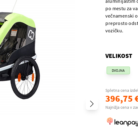
aluminijastim 
po mestu za vaš
večnamenski ot
preprosto odst
vozičku.
VELIKOST
DVOJNA
Spletna cena izde
396,75 
Najnižja cena v za