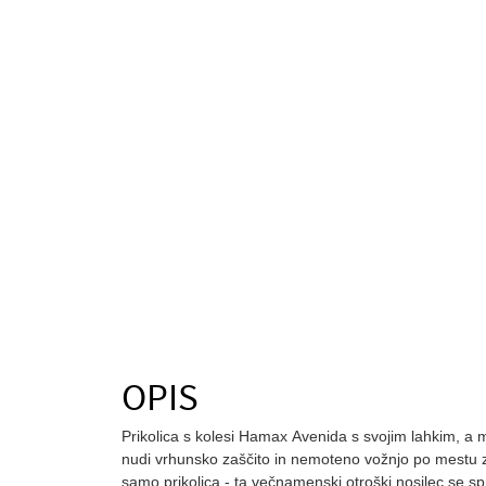
OPIS
Prikolica s kolesi Hamax Avenida s svojim lahkim, a 
nudi vrhunsko zaščito in nemoteno vožnjo po mestu z
samo prikolica - ta večnamenski otroški nosilec se s