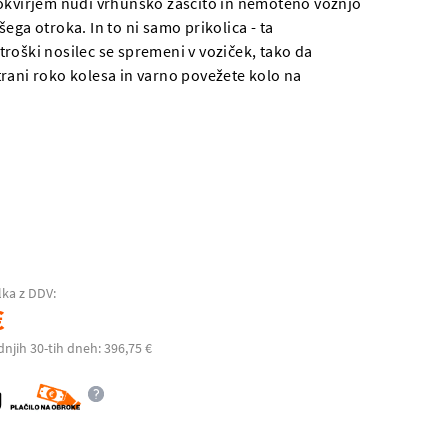
okvirjem nudi vrhunsko zaščito in nemoteno vožnjo
ega otroka. In to ni samo prikolica - ta
roški nosilec se spremeni v voziček, tako da
rani roko kolesa in varno povežete kolo na
lka z DDV:
€
dnjih 30-tih dneh: 396,75 €