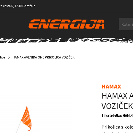
a cesta 6, 1230 Domžale
lice
HAMAX AVENIDA ONE PRIKOLICA VOZIČEK
HAMAX
HAMAX A
VOZIČE
Šifra izdelka: HAM.
Prikolica s ko