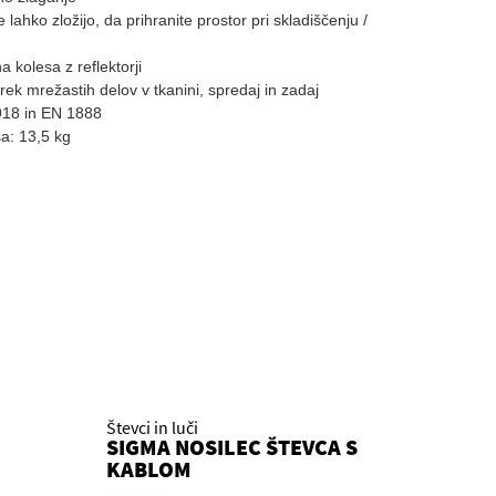
se lahko zložijo, da prihranite prostor pri skladiščenju /
a kolesa z reflektorji
ek mrežastih delov v tkanini, spredaj in zadaj
918 in EN 1888
sa: 13,5 kg
Števci in luči
SIGMA NOSILEC ŠTEVCA S
KABLOM