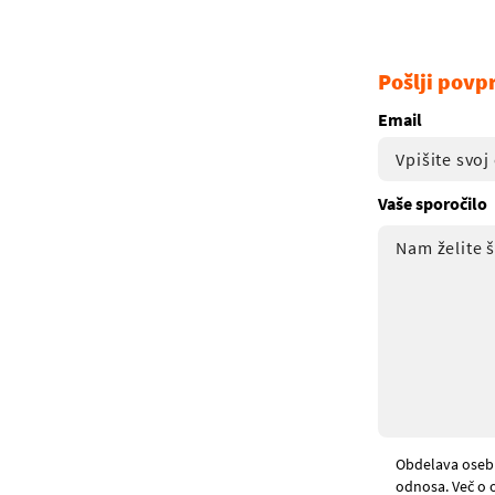
Pošlji povp
Email
Vaše sporočilo
Obdelava oseb
odnosa. Več o 