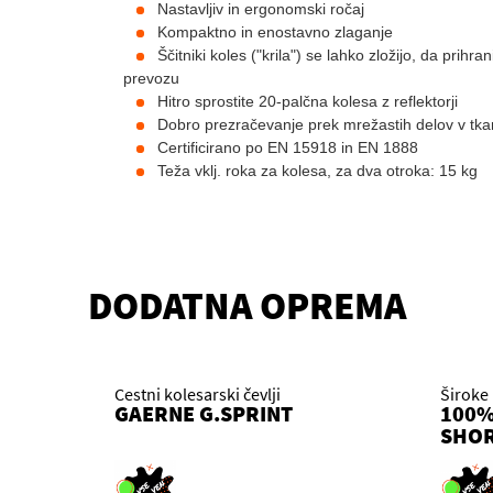
Nastavljiv in ergonomski ročaj
Kompaktno in enostavno zlaganje
Ščitniki koles ("krila") se lahko zložijo, da prihran
prevozu
Hitro sprostite 20-palčna kolesa z reflektorji
Dobro prezračevanje prek mrežastih delov v tkan
Certificirano po EN 15918 in EN 1888
Teža vklj. roka za kolesa, za dva otroka: 15 kg
DODATNA OPREMA
Cestni kolesarski čevlji
Široke
GAERNE G.SPRINT
100%
SHO