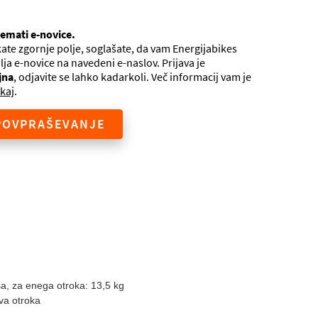
jemati e-novice.
ate zgornje polje, soglašate, da vam Energijabikes
ilja e-novice na navedeni e-naslov. Prijava je
jna
, odjavite se lahko kadarkoli. Več informacij vam je
kaj
.
POVPRAŠEVANJE
sa, za enega otroka: 13,5 kg
va otroka