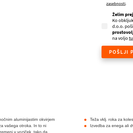
zasebnosti
.
Želim pre
Ko obkljuk
d.o.o. poš
prostovol
na voljo
tu
POŠLJI 
močnim aluminijastim okvirjem
Teža vklj. roka za kole
a vašega otroka. In to ni
Izvedba za enega ali d
premeni v voziček, tako da