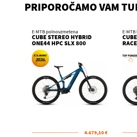
PRIPOROČAMO VAM TU
E-MTB polnovzmetena
E-MTB 
CUBE STEREO HYBRID
CUBE
ONE44 HPC SLX 800
RACE
NEBULA´N´WHITE 2026
´PRI
KOLO
4.679,10 €