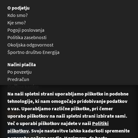
O podjetju
Kdo smo?
Kje smo?
Pogoji poslovanja
Politika zasebnosti
Okoljska odgovornost
Športno društvo Energija
Načini plačila
Po povzetju
Predračun
Plačilne kartice
Na naši spletni strani uporabljamo piškotke in podobne
Plačilo na obroke Leanpay
tehnologije, ki nam omogočajo pridobivanje podatkov
Plačilo na obroke s karticami
o vas. Uporabljamo različne piškotke, pri čemer
uporabo piškotkov na naši spletni strani izbirate sami.
Več o uporabi piškotkov najdete v naši
Politiki
piškotkov
. Svoje nastavitve lahko kadarkoli spremenite