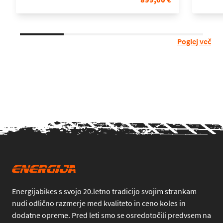
Poglej več
Energijabikes s svojo 20.letno tradicijo svojim strankam
nudi odlično razmerje med kvaliteto in ceno koles in
dodatne opreme. Pred leti smo se osredotočili predvsem na