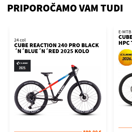
PRIPOROČAMO VAM TUDI
E-MTB
CUBE
24 col
HPC 
CUBE REACTION 240 PRO BLACK
´MAT
´N´BLUE´N´RED 2025 KOLO
899,00 €