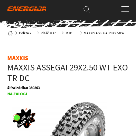
Deli za kolesa
Plašči & zračnice
MTB plašči
MAXXIS ASSEGAI 29X2.50 WT EXO TR DC
MAXXIS
MAXXIS ASSEGAI 29X2.50 WT EXO
TR DC
Šifra izdelka: 380863
NA ZALOGI