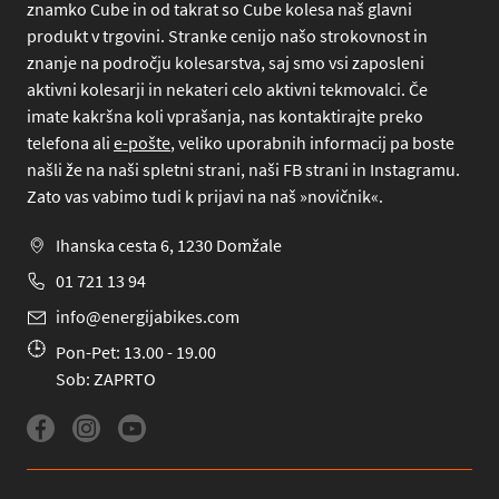
znamko Cube in od takrat so Cube kolesa naš glavni
produkt v trgovini. Stranke cenijo našo strokovnost in
znanje na področju kolesarstva, saj smo vsi zaposleni
aktivni kolesarji in nekateri celo aktivni tekmovalci. Če
imate kakršna koli vprašanja, nas kontaktirajte preko
telefona
ali
e-pošte
, veliko uporabnih informacij pa boste
našli že na naši spletni strani, naši FB strani in Instagramu.
Zato vas vabimo tudi k prijavi na naš »novičnik«.
Ihanska cesta 6, 1230 Domžale
01 721 13 94
info@energijabikes.com
Pon-Pet: 13.00 - 19.00
Sob: ZAPRTO