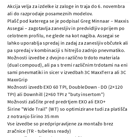
Akcija velja za izdelke iz zaloge in traja do 6. novembra
ali do razprodaje posameznih modelov.
Plašč pod katerega se je podpisal Greg Minnaar – Maxxis
Assegai – zagotavlja zanesljiv in predvidljiv oprijem po
celotnem profilu, ne glede na kot nagiba. Assegai se
lahko uporablja spredaj in zadaj za zanesljiv občutek ali
pa spredaj v kombinaciji s hitrejšo zadnjo pnevmatiko.
Možnosti izvedbe z dvojno različno trdoto materiala
(dual compoud), ali pa s tremi različnim trdotami na eni
sami pnevmatiki in sicer v izvedbah 3C MaxxTerra ali 3C
MaxxGrip
Možnosti izvedb EXO 60 TPI, DoubleDown - DD (2×120
TPI) ali Downhill (2×60 TPI z "buty insertom")
Možnosti zaščite pred predrtjem EXO ali EXO+
Širine "Wide Trail" (WT) so optimizirane tudi za platišča
z notranjo širino 35 mm
Vse izvedbe so predpripravljene za montažo brez
zračnice (TR - tubeless ready)