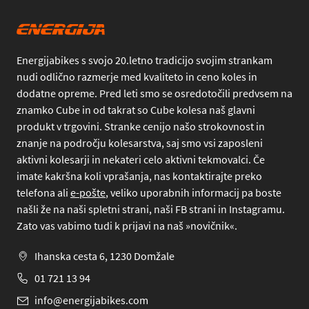
Energijabikes s svojo 20.letno tradicijo svojim strankam
nudi odlično razmerje med kvaliteto in ceno koles in
dodatne opreme. Pred leti smo se osredotočili predvsem na
znamko Cube in od takrat so Cube kolesa naš glavni
produkt v trgovini. Stranke cenijo našo strokovnost in
znanje na področju kolesarstva, saj smo vsi zaposleni
aktivni kolesarji in nekateri celo aktivni tekmovalci. Če
imate kakršna koli vprašanja, nas kontaktirajte preko
telefona
ali
e-pošte
, veliko uporabnih informacij pa boste
našli že na naši spletni strani, naši FB strani in Instagramu.
Zato vas vabimo tudi k prijavi na naš »novičnik«.
Ihanska cesta 6, 1230 Domžale
01 721 13 94
info@energijabikes.com