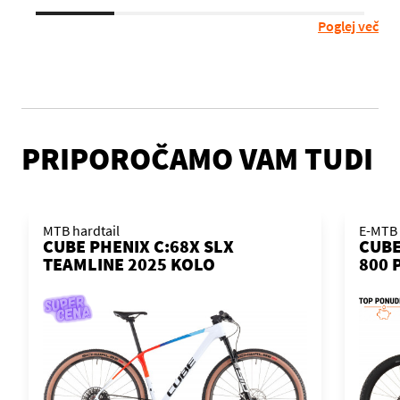
Poglej več
PRIPOROČAMO VAM TUDI
MTB hardtail
E-MTB 
CUBE PHENIX C:68X SLX
CUBE
TEAMLINE 2025 KOLO
800 
KOL